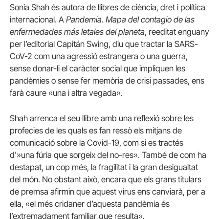
Sonia Shah és autora de llibres de ciència, dret i política
internacional. A
Pandemia. Mapa del contagio de las
enfermedades más letales del planeta
, reeditat enguany
per l’editorial Capitán Swing, diu que tractar la SARS-
CoV-2 com una agressió estrangera o una guerra,
sense donar-li el caràcter social que impliquen les
pandèmies o sense fer memòria de crisi passades, ens
farà caure «una i altra vegada».
Shah arrenca el seu llibre amb una reflexió sobre les
profecies de les quals es fan ressò els mitjans de
comunicació sobre la Covid-19, com si es tractés
d'»una fúria que sorgeix del no-res». També de com ha
destapat, un cop més, la fragilitat i la gran desigualtat
del món. No obstant això, encara que els grans titulars
de premsa afirmin que aquest virus ens canviarà, per a
ella, «el més cridaner d’aquesta pandèmia és
l’extremadament familiar que resulta».