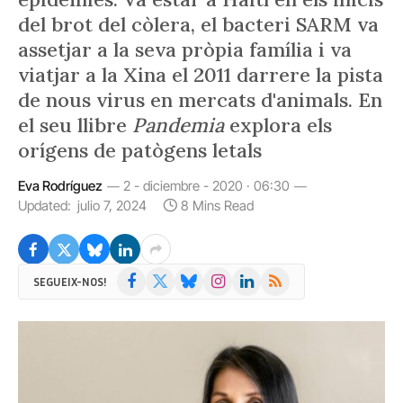
del brot del còlera, el bacteri SARM va
assetjar a la seva pròpia família i va
viatjar a la Xina el 2011 darrere la pista
de nous virus en mercats d'animals. En
el seu llibre
Pandemia
explora els
orígens de patògens letals
Eva Rodríguez
2 - diciembre - 2020 · 06:30
Updated:
julio 7, 2024
8 Mins Read
Facebook
X
Bluesky
Instagram
LinkedIn
RSS
SEGUEIX-NOS!
(Twitter)