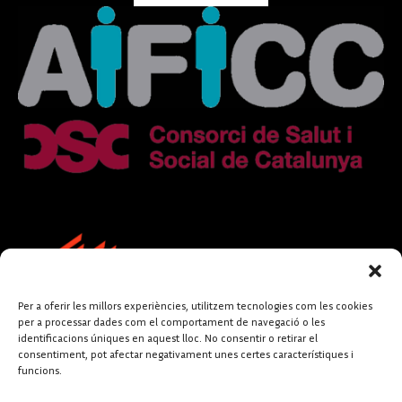
Per a oferir les millors experiències, utilitzem tecnologies com les cookies
per a processar dades com el comportament de navegació o les
identificacions úniques en aquest lloc. No consentir o retirar el
consentiment, pot afectar negativament unes certes característiques i
funcions.