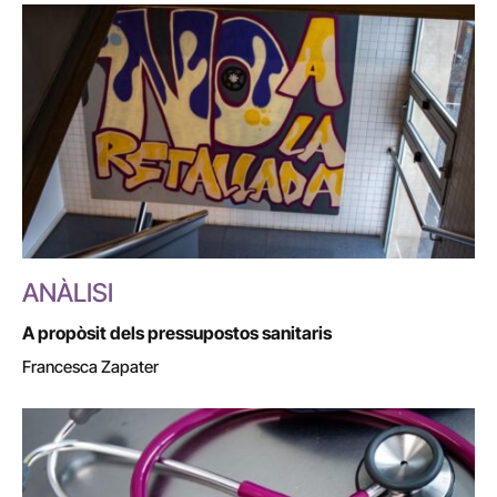
ANÀLISI
A propòsit dels pressupostos sanitaris
Francesca Zapater