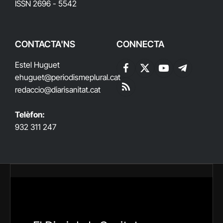
ISSN 2696 - 5542
CONTACTA'NS
CONNECTA
Estel Huguet
Facebook
X
YouTube
Telegram
ehuguet
@periodismeplural.cat
(Twitter)
redaccio@diarisanitat.cat
RSS
Telèfon:
932 311 247