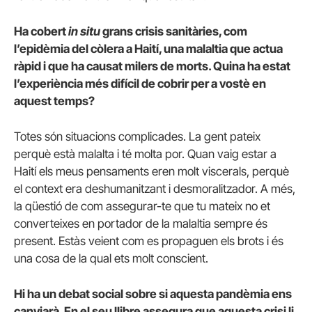
Ha cobert
in situ
grans crisis sanitàries, com
l’epidèmia del còlera a Haití, una malaltia que actua
ràpid i que ha causat milers de morts. Quina ha estat
l’experiència més difícil de cobrir per a vostè en
aquest temps?
Totes són situacions complicades. La gent pateix
perquè està malalta i té molta por. Quan vaig estar a
Haití els meus pensaments eren molt viscerals, perquè
el context era deshumanitzant i desmoralitzador. A més,
la qüestió de com assegurar-te que tu mateix no et
converteixes en portador de la malaltia sempre és
present. Estàs veient com es propaguen els brots i és
una cosa de la qual ets molt conscient.
Hi ha un debat social sobre si aquesta pandèmia ens
canviarà. En el seu llibre assegura que aquesta crisi li