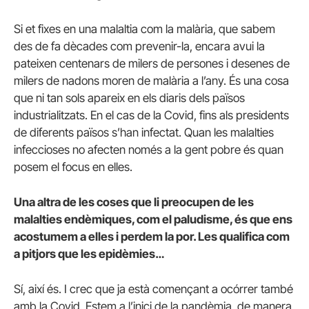
Si et fixes en una malaltia com la malària, que sabem
des de fa dècades com prevenir-la, encara avui la
pateixen centenars de milers de persones i desenes de
milers de nadons moren de malària a l’any. És una cosa
que ni tan sols apareix en els diaris dels països
industrialitzats. En el cas de la Covid, fins als presidents
de diferents països s’han infectat. Quan les malalties
infeccioses no afecten només a la gent pobre és quan
posem el focus en elles.
Una altra de les coses que li preocupen de les
malalties endèmiques, com el paludisme, és que ens
acostumem a elles i perdem la por. Les qualifica com
a pitjors que les epidèmies…
Sí, així és. I crec que ja està començant a ocórrer també
amb la Covid. Estem a l’inici de la pandèmia, de manera