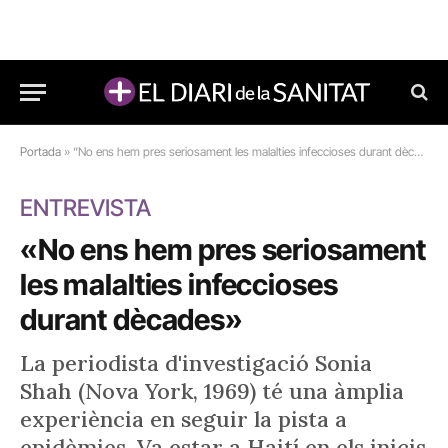
Portada
»
“No ens hem pres seriosament les malalties infeccioses durant dècades”
ENTREVISTA
«No ens hem pres seriosament
les malalties infeccioses
durant dècades»
La periodista d'investigació Sonia
Shah (Nova York, 1969) té una àmplia
experiència en seguir la pista a
epidèmies. Va estar a Haití en els inicis