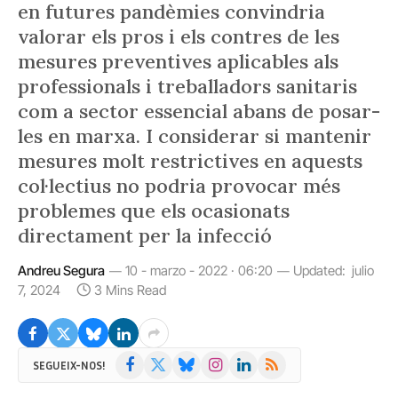
en futures pandèmies convindria
valorar els pros i els contres de les
mesures preventives aplicables als
professionals i treballadors sanitaris
com a sector essencial abans de posar-
les en marxa. I considerar si mantenir
mesures molt restrictives en aquests
col·lectius no podria provocar més
problemes que els ocasionats
directament per la infecció
Andreu Segura
10 - marzo - 2022 · 06:20
Updated:
julio
7, 2024
3 Mins Read
Facebook
X
Bluesky
Instagram
LinkedIn
RSS
SEGUEIX-NOS!
(Twitter)