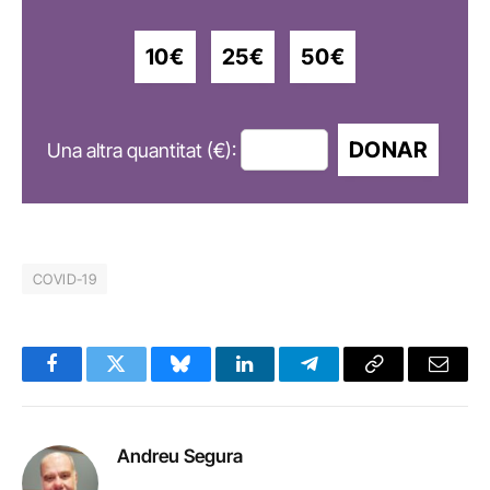
10€
25€
50€
DONAR
Una altra quantitat (€):
COVID-19
Facebook
Twitter
Bluesky
LinkedIn
Telegram
Copy
Email
Link
Andreu Segura