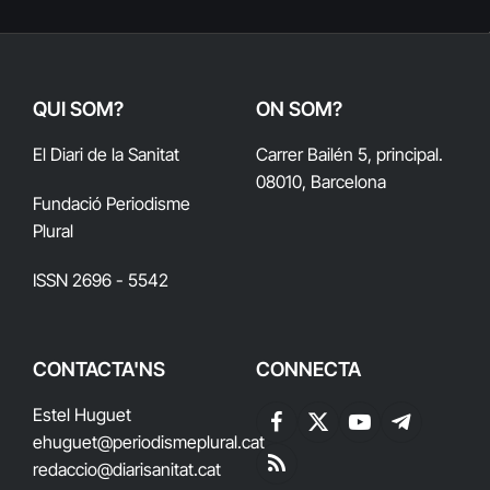
QUI SOM?
ON SOM?
El Diari de la Sanitat
Carrer Bailén 5, principal.
08010, Barcelona
Fundació Periodisme
Plural
ISSN 2696 - 5542
CONTACTA'NS
CONNECTA
Estel Huguet
Facebook
X
YouTube
Telegram
ehuguet
@periodismeplural.cat
(Twitter)
redaccio@diarisanitat.cat
RSS