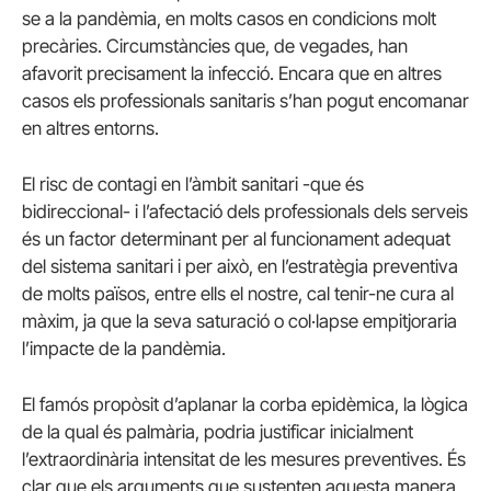
se a la pandèmia, en molts casos en condicions molt
precàries. Circumstàncies que, de vegades, han
afavorit precisament la infecció. Encara que en altres
casos els professionals sanitaris s’han pogut encomanar
en altres entorns.
El risc de contagi en l’àmbit sanitari -que és
bidireccional- i l’afectació dels professionals dels serveis
és un factor determinant per al funcionament adequat
del sistema sanitari i per això, en l’estratègia preventiva
de molts països, entre ells el nostre, cal tenir-ne cura al
màxim, ja que la seva saturació o col·lapse empitjoraria
l’impacte de la pandèmia.
El famós propòsit d’aplanar la corba epidèmica, la lògica
de la qual és palmària, podria justificar inicialment
l’extraordinària intensitat de les mesures preventives. És
clar que els arguments que sustenten aquesta manera