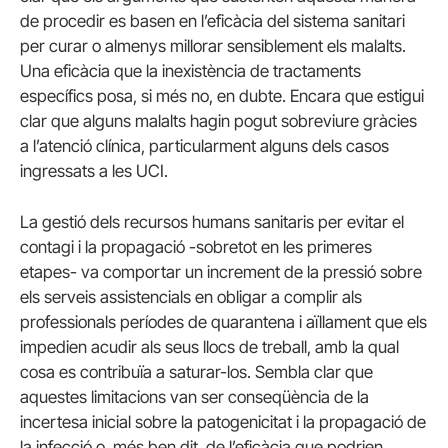
de procedir es basen en l’eficàcia del sistema sanitari
per curar o almenys millorar sensiblement els malalts.
Una eficàcia que la inexistència de tractaments
específics posa, si més no, en dubte. Encara que estigui
clar que alguns malalts hagin pogut sobreviure gràcies
a l’atenció clínica, particularment alguns dels casos
ingressats a les UCI.
La gestió dels recursos humans sanitaris per evitar el
contagi i la propagació -sobretot en les primeres
etapes- va comportar un increment de la pressió sobre
els serveis assistencials en obligar a complir als
professionals períodes de quarantena i aïllament que els
impedien acudir als seus llocs de treball, amb la qual
cosa es contribuïa a saturar-los. Sembla clar que
aquestes limitacions van ser conseqüència de la
incertesa inicial sobre la patogenicitat i la propagació de
la infecció o, més ben dit, de l’eficàcia que podrien