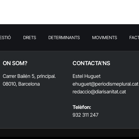
ESTIÓ
DRETS
DETERMINANTS
MOVIMENTS
FAC
ON SOM?
CONTACTA'NS
Carrer Bailén 5, principal.
Estel Huguet
08010, Barcelona
ehuguet
@periodismeplural.cat
redaccio@diarisanitat.cat
Telèfon:
932 311 247