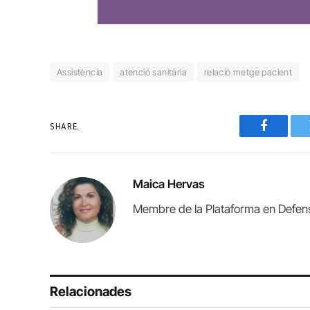
Assistència
atenció sanitària
relació metge pacient
SHARE.
Faceboo
Maica Hervas
Membre de la Plataforma en Defensa
Relacionades