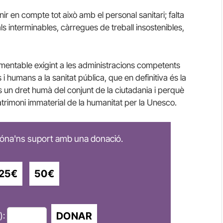
r en compte tot això amb el personal sanitari; falta
s interminables, càrregues de treball insostenibles,
amentable exigint a les administracions competents
 humans a la sanitat pública, que en definitiva és la
s un dret humà del conjunt de la ciutadania i perquè
atrimoni immaterial de la humanitat per la Unesco.
 dóna'ns suport amb una donació.
25€
50€
DONAR
):