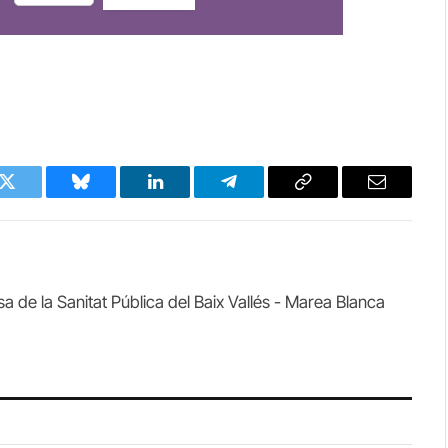
k
Twitter
Bluesky
LinkedIn
Telegram
Copy
Email
Link
 de la Sanitat Pública del Baix Vallés - Marea Blanca