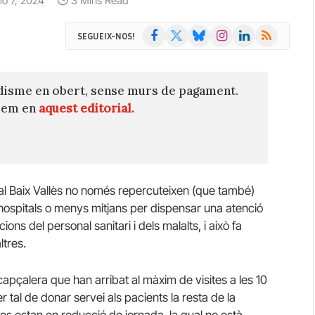
lio 7, 2024
3 Mins Read
Facebook
X
Bluesky
Instagram
LinkedIn
RSS
SEGUEIX-NOS!
(Twitter)
disme en obert, sense murs de pagament.
quem en
aquest editorial.
 i al Baix Vallès no només repercuteixen (que també)
s hospitals o menys mitjans per dispensar una atenció
ns del personal sanitari i dels malalts, i això fa
ltres.
pçalera que han arribat al màxim de visites a les 10
r tal de donar servei als pacients la resta de la
s estan en reducció de jornada, la qual no està