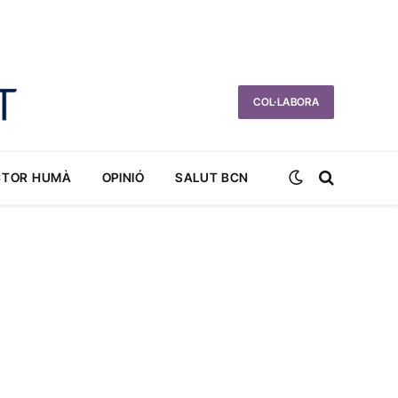
COL·LABORA
CTOR HUMÀ
OPINIÓ
SALUT BCN