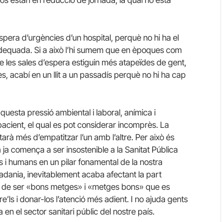
spera d’urgències d’un hospital, perquè no hi ha el
adequada. Si a això l’hi sumem que en èpoques com
ue les sales d’espera estiguin més atapeïdes de gent,
s, acabí en un llit a un passadís perquè no hi ha cap
esta pressió ambiental i laboral, anímica i
acient, el qual es pot considerar incomprès. La
costarà més d’empatitzar l’un amb l’altre. Per això és
 ja comença a ser insostenible a la Sanitat Pública
 i humans en un pilar fonamental de la nostra
utadania, inevitablement acaba afectant la part
an de ser «bons metges» i «metges bons» que es
’ls i donar-los l’atenció més adient. I no ajuda gents
a en el sector sanitari públic del nostre país.