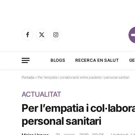
Facebook
X
Instagram
(Twitter)
BLOGS
RECERCA EN SALUT
GE
Portada
»
Per l’empatia i col·laboració entre pacients i personal sanitari
ACTUALITAT
Per l’empatia i col·labor
personal sanitari