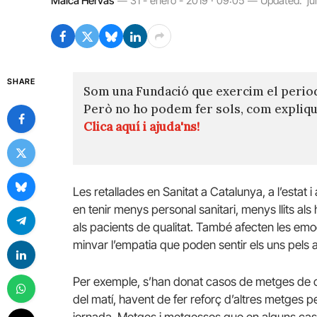
Maica Hervas
31 - enero - 2019 · 09:05
Updated:
ju
SHARE
Som una Fundació que exercim el perio
Però no ho podem fer sols, com expli
Clica aquí i ajuda'ns!
Les retallades en Sanitat a Catalunya, a l’estat
en tenir menys personal sanitari, menys llits al
als pacients de qualitat. També afecten les emocio
minvar l’empatia que poden sentir els uns pels a
Per exemple, s’han donat casos de metges de ca
del matí, havent de fer reforç d’altres metges pe
jornada. Metges i metgesses que en alguns caso