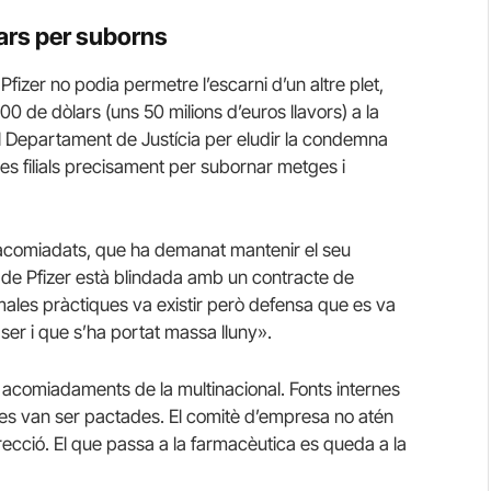
lars per suborns
Pfizer no podia permetre l’escarni d’un altre plet,
0 de dòlars (uns 50 milions d’euros llavors) a la
 al Departament de Justícia per eludir la condemna
 filials precisament per subornar metges i
 acomiadats, que ha demanat mantenir el seu
da de Pfizer està blindada amb un contracte de
males pràctiques va existir però defensa que es va
er i que s’ha portat massa lluny».
s acomiadaments de la multinacional.
Fonts internes
des van ser pactades.
El comitè d’empresa no atén
irecció.
El que passa a la farmacèutica es queda a la