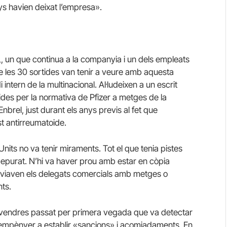
s havien deixat l’empresa».
,, un que continua a la companyia i un dels empleats
de les 30 sortides van tenir a veure amb aquesta
i intern de
la multinacional.
Al·ludeixen a un escrit
es per la normativa de Pfizer a metges de la
brel, just durant els anys previs al fet que
t antirreumatoide.
 Units no va tenir miraments.
Tot el que tenia pistes
depurat.
N’hi va haver prou amb estar en còpia
anviaven els delegats comercials amb metges o
ts.
ivendres passat per primera vegada que va detectar
an empènyer a establir «sancions» i acomiadaments.
En