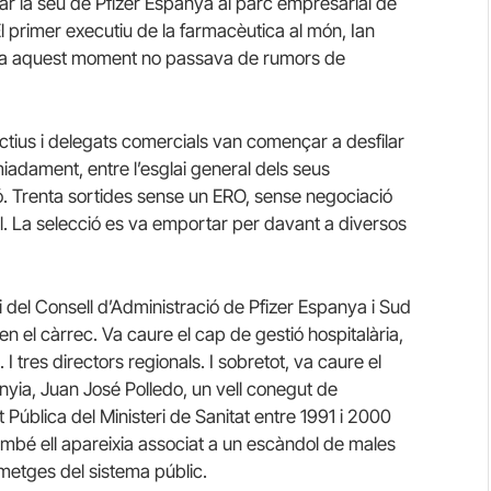
ar la seu de Pfizer Espanya al parc empresarial de
l primer executiu de la farmacèutica al món, Ian
ns a aquest moment no passava de rumors de
ctius i delegats comercials van començar a desfilar
adament, entre l’esglai general dels seus
ó.
Trenta sortides sense un ERO, sense negociació
l.
La selecció es va emportar per davant a diversos
ri del Consell d’Administració de Pfizer Espanya i Sud
en el càrrec.
Va caure el cap de gestió hospitalària,
s.
I tres directors regionals.
I sobretot, va caure el
nyia, Juan José Polledo, un vell conegut de
 Pública del Ministeri de Sanitat entre 1991 i 2000
ambé ell apareixia associat a un escàndol de males
metges del sistema públic.