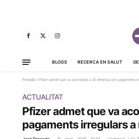
Facebook
X
Instagram
(Twitter)
BLOGS
RECERCA EN SALUT
GE
Portada
»
Pfizer admet que va acomiadar a 30 directius per pagaments i
ACTUALITAT
Pfizer admet que va aco
pagaments irregulars a