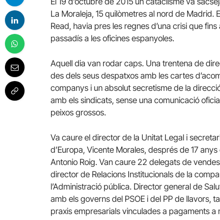
El 19 d’octubre de 2015 un cataclisme va sacsej
La Moraleja, 15 quilòmetres al nord de Madrid.
E
Read, havia pres les regnes d’una crisi que fi
passadís a les oficines espanyoles.
Aquell dia van rodar caps.
Una trentena de dire
des dels seus despatxos amb les cartes d’acomi
companys i un absolut secretisme de la direcci
amb els sindicats, sense una comunicació oficia
peixos grossos.
Va caure el director de la Unitat Legal i secreta
d’Europa, Vicente Morales, després de 17 anys 
Antonio Roig.
Van caure 22 delegats de vende
director de Relacions Institucionals de la compa
l’Administració pública.
Director general de Salut
amb els governs del PSOE i del PP de llavors, t
praxis empresarials vinculades a pagaments a 