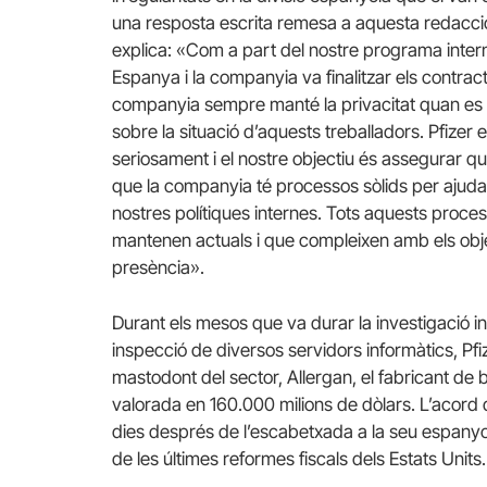
una resposta escrita remesa a aquesta redacci
explica: «Com a part del nostre programa intern 
Espanya i la companyia va finalitzar els contrac
companyia sempre
manté la privacitat quan e
sobre la situació d’aquests treballadors. Pfizer
seriosament i el nostre objectiu és assegurar q
que la companyia té processos sòlids per ajudar 
nostres polítiques internes. Tots aquests proc
mantenen actuals i que compleixen amb els obje
presència».
Durant els mesos que va durar la investigació int
inspecció de diversos servidors informàtics, Pfi
mastodont del sector, Allergan, el fabricant de 
valorada en 160.000
milions de dòlars.
L’acord 
dies després de l’escabetxada a la seu espanyol
de les últimes reformes fiscals dels Estats Units.