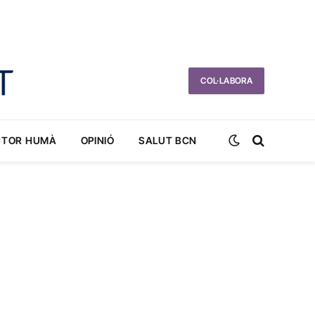
COL·LABORA
CTOR HUMÀ
OPINIÓ
SALUT BCN