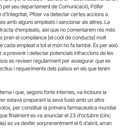
ó pel seu departament de Comunicació, Pzifer
d’Integritat, Pfizer va detectar certes accions a
tes amb alguns empleats i sancionar als altres. La
s tracta d’empleats, així que no comentarem res més
 es pren el compliance [el codi de conducta] molt
ue cada empleat a tot el món
ho fa també. És per això
a prevenir i detectar potencials infraccions de les
essos es revisen regularment per assegurar que es
ctius i requeriments dels països en
els que tenim
erna i que, segons fonts internes, va incloure la
zer estava preparant la seva fusió amb un altre
botox, per constituir la primera farmacèutica mundial
que finalment es va anunciar el 23 d’octubre (cinc
a) es va desfer sorprenentment el 6 d’abril, arran