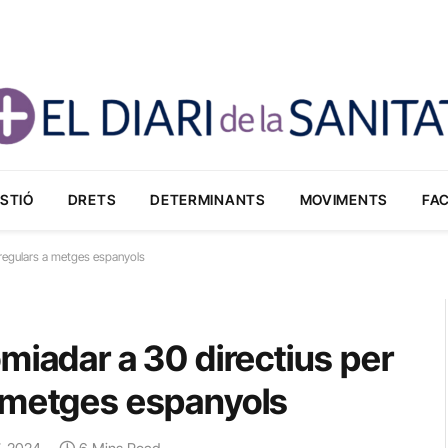
STIÓ
DRETS
DETERMINANTS
MOVIMENTS
FA
rregulars a metges espanyols
miadar a 30 directius per
 metges espanyols