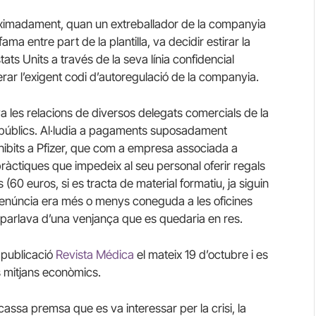
oximadament, quan un extreballador de la companyia
ama entre part de la plantilla, va decidir estirar la
ats Units a través de la seva línia confidencial
erar l’exigent codi d’autoregulació de la companyia.
va les relacions de diversos delegats comercials de la
públics.
Al·ludia a pagaments suposadament
ohibits a Pfizer, que com a empresa associada a
ràctiques que impedeix al seu personal oferir regals
 (60 euros, si es tracta
de material formatiu, ja siguin
denúncia era més o menys coneguda a les oficines
 parlava d’una venjança que es quedaria en res.
 publicació
Revista Médica
el mateix 19 d’octubre i es
 mitjans econòmics.
scassa premsa que es va interessar per la crisi, la