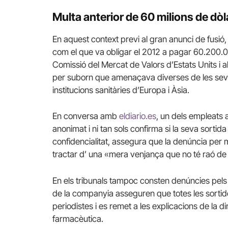
Multa anterior de 60 milions de dò
En aquest context previ al gran anunci de fusió, 
com el que va obligar el 2012 a pagar 60.200.00
Comissió del Mercat de Valors
d’Estats Units i
per suborn que amenaçava diverses de les seves
institucions sanitàries d’Europa i Àsia.
En conversa amb
eldiario.es
, un dels empleats
anonimat i ni tan sols confirma si la seva sorti
confidencialitat, assegura que la denúncia per 
tractar d’
una «mera venjança que no té raó de s
En els tribunals tampoc consten denúncies pel
de la companyia asseguren que totes les sorti
periodistes i es remet a les explicacions de la d
farmacèutica.