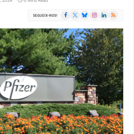
7, 2024
6 Mins Read
Facebook
X
Bluesky
Instagram
LinkedIn
RSS
SEGUEIX-NOS!
(Twitter)