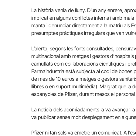
La història venia de lluny.
D’un any enrere, apr
implicat en alguns conflictes interns i amb mala f
manta i denunciar directament a la matriu als Est
presumptes pràctiques
irregulars que van vuln
L’alerta, segons les fonts consultades, censura
multinacional amb metges i gestors d’hospitals 
camuflats com col·laboracions científiques i pr
Farmaindustria està subjecta al codi de bones p
de més de 10 euros a metges o gestors sanitaris
llibres o en suport multimèdia).
Malgrat que la 
espanyoles de Pfizer, durant mesos el personal
La notícia dels acomiadaments la va avançar la
va publicar sense molt desplegament en alguns
Pfizer ni tan sols va emetre un comunicat.
A l’e