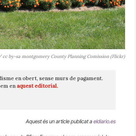
 / cc by-sa montgomery County Planning Comission (Flickr)
disme en obert, sense murs de pagament.
quem en
aquest editorial.
Aquest és un article publicat a
eldiario.es