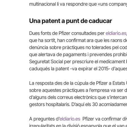
multinacional li va respondre que «uns company
Una patent a punt de caducar
Dues fonts de Pfizer consultades per
eldiario.es
que ha sortit, han confirmat ara que les raons 
denúncia sobre pràctiques no tolerades pel cod
que alertava de pagaments i prevendes prohibid
Seguretat Social per prescriure el medicament En
caduqués la patent -va expirar el 2015- d’aques
La resposta des de la cúpula de Pfizer a Estats
sobre aquestes pràctiques a l’empresa va ser 
d’alguns dels correus electrònics que s’interc
gestors hospitalaris.
D’aquí els 30 acomiadamen
A preguntes d’
eldiario.es
Pfizer va confirmar d
irregularitats en la divisió espanyola que el v