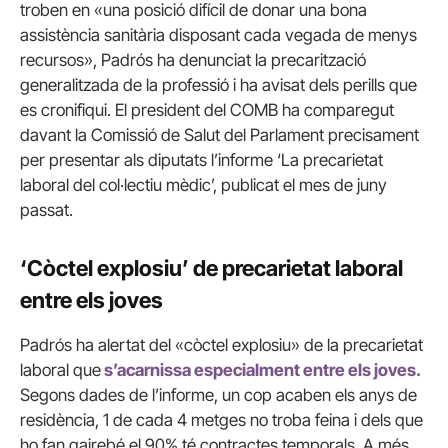
troben en «una posició difícil de donar una bona
assistència sanitària disposant cada vegada de menys
recursos», Padrós ha denunciat la precarització
generalitzada de la professió i ha avisat dels perills que
es cronifiqui. El president del COMB ha comparegut
davant la Comissió de Salut del Parlament precisament
per presentar als diputats l’informe ‘La precarietat
laboral del col·lectiu mèdic’, publicat el mes de juny
passat.
‘Còctel explosiu’ de precarietat laboral
entre els joves
Padrós ha alertat del «còctel explosiu» de la precarietat
laboral que
s’acarnissa especialment entre els joves.
Segons dades de l’informe, un cop acaben els anys de
residència, 1 de cada 4 metges no troba feina i dels que
ho fan gairebé el 90% té contractes temporals. A més,