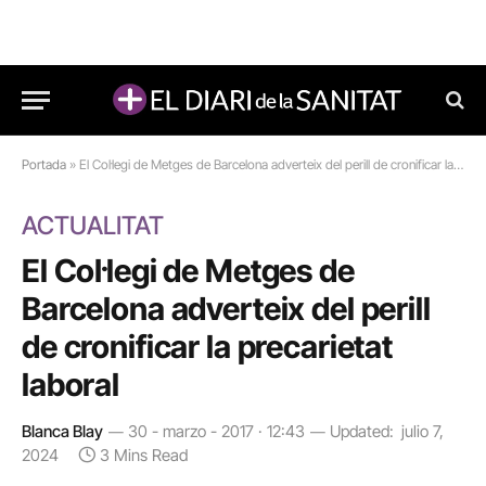
Portada
»
El Coŀlegi de Metges de Barcelona adverteix del perill de cronificar la precarietat laboral
ACTUALITAT
El Coŀlegi de Metges de
Barcelona adverteix del perill
de cronificar la precarietat
laboral
Blanca Blay
30 - marzo - 2017 · 12:43
Updated:
julio 7,
2024
3 Mins Read