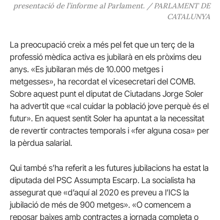
presentació de l’informe al Parlament. / PARLAMENT DE
CATALUNYA
La preocupació creix a més pel fet que un terç de la
professió mèdica activa es jubilarà en els pròxims deu
anys. «Es jubilaran més de 10.000 metges i
metgesses», ha recordat el vicesecretari del COMB.
Sobre aquest punt el diputat de Ciutadans Jorge Soler
ha advertit que «cal cuidar la població jove perquè és el
futur». En aquest sentit Soler ha apuntat a la necessitat
de revertir contractes temporals i «fer alguna cosa» per
la pèrdua salarial.
Qui també s’ha referit a les futures jubilacions ha estat la
diputada del PSC Assumpta Escarp. La socialista ha
assegurat que «d’aquí al 2020 es preveu a l’ICS la
jubilació de més de 900 metges». «O comencem a
reposar baixes amb contractes a jornada completa o