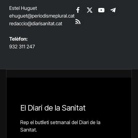
Estel Huguet
Facebook
X
YouTube
Telegram
ehuguet
@periodismeplural.cat
(Twitter)
redaccio@diarisanitat.cat
RSS
Telèfon:
932 311 247