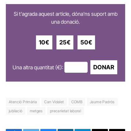
Si t'agrada aquest article, dóna'ns suport amb
una donació.
10€
25€
50€
DONAR
Una altra quantitat (€):
Atenció Primària
Can Vidalet
COMB
Jaume Padrós
jubilació
metges
precarietat laboral