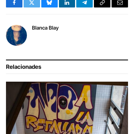
Facebook
Twitter
Bluesky
LinkedIn
Telegram
Copy
Email
Link
Blanca Blay
Relacionades