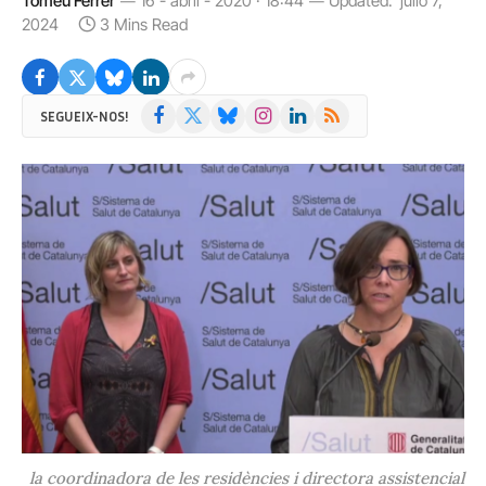
Tomeu Ferrer
16 - abril - 2020 · 18:44
Updated:
julio 7,
2024
3 Mins Read
Facebook
X
Bluesky
Instagram
LinkedIn
RSS
SEGUEIX-NOS!
(Twitter)
la coordinadora de les residències i directora assistencial