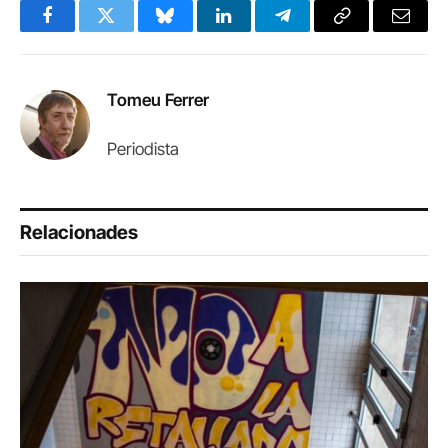
Facebook
Twitter
Bluesky
LinkedIn
Telegram
Copy
Email
Link
Tomeu Ferrer
Periodista
Relacionades