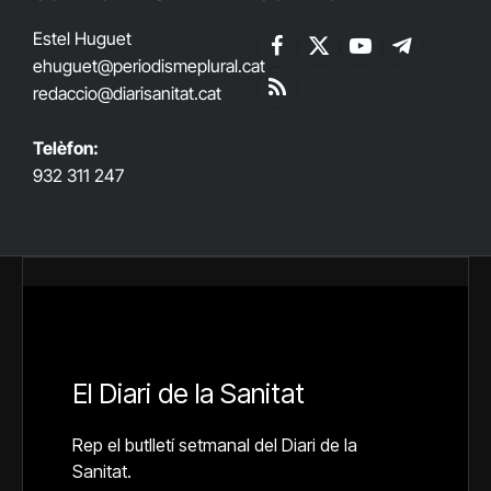
Estel Huguet
Facebook
X
YouTube
Telegram
ehuguet
@periodismeplural.cat
(Twitter)
redaccio@diarisanitat.cat
RSS
Telèfon:
932 311 247