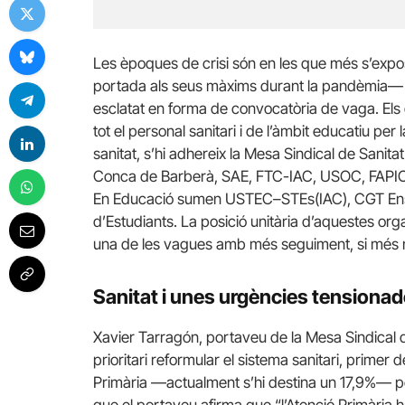
Les èpoques de crisi
són
en les que més s’expose
portada als seus màxims durant la pandèmia— q
esclatat en forma de convocatòria de vaga. Els d
tot el personal sanitari i de l’àmbit educatiu per
sanitat, s’hi adhereix la Mesa Sindical de Sani
Conca de Barberà,
SAE
, FTC-IAC,
USOC
,
FAPI
En Educació sumen
USTEC
–
STEs
(IAC), CGT E
d’Estudiants. La posició unitària d’aquestes or
una de les vagues amb més seguiment, si més no
Sanitat i unes urgències tensionade
Xavier Tarragón, portaveu de la Mesa Sindical
prioritari reformular el sistema sanitari, primer 
Primària —actualment s’hi destina un 17,9%— per
que el portaveu afirma que “l’Atenció Primària h