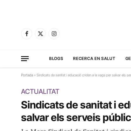
Facebook
X
Instagram
(Twitter)
BLOGS
RECERCA EN SALUT
GE
Portada
»
Sindicats de sanitat i educació criden a la vaga per salvar els se
ACTUALITAT
Sindicats de sanitat i e
salvar els serveis públi