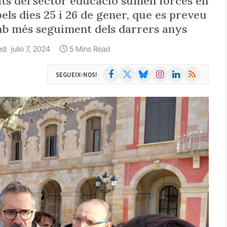
cats del sector educació sumen forces en
els dies 25 i 26 de gener, que es preveu
mb més seguiment dels darrers anys
ed:
julio 7, 2024
5 Mins Read
Facebook
X
Bluesky
Instagram
LinkedIn
RSS
SEGUEIX-NOS!
(Twitter)