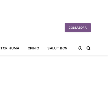
COL·LABORA
CTOR HUMÀ
OPINIÓ
SALUT BCN