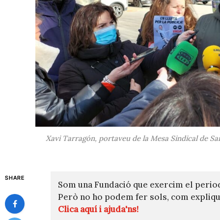
Xavi Tarragón, portaveu de la Mesa Sindical de Sa
SHARE
Som una Fundació que exercim el perio
Però no ho podem fer sols, com expli
Clica aquí i ajuda'ns!