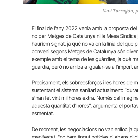
Xavi Tarragón, p
El final de l’any 2022 venia amb la proposta de
no per Metges de Catalunya ni la Mesa Sindical, 
hauríem signat, ja qué no va en la línia del qu
conveni segons Metges de Catalunya són diverse
exemple amb el tema de les guàrdies, ja què ma
guàrdia, però no arriba a igualar-se a l’import am
Precisament, els sobreesforços i les hores de m
sustentant el sistema sanitari actualment: “dur
s’han fet vint mil hores extra. Només cal imagina
aquesta quantitat d’hores”, argumenta el portaveu
esmentat.
De moment, les negociacions no van enlloc ja qu
manifestat, “no hem tingut notícies ni abans ni