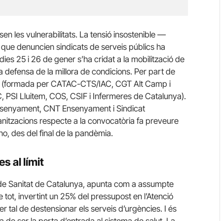
n les vulnerabilitats. La tensió insostenible —
ue denuncien sindicats de serveis públics ha
ies 25 i 26 de gener s’ha cridat a la mobilització de
 la defensa de la millora de condicions. Per part de
tat (formada per CATAC-
CTS
/IAC, CGT Alt Camp i
C
, PSI Lluitem, COS, CSIF i Infermeres de Catalunya).
nsenyament, CNT Ensenyament i Sindicat
ganitzacions respecte a la convocatòria fa preveure
, des del final de la pandèmia.
s al límit
 de Sanitat de Catalunya, apunta com a assumpte
de tot, invertint un 25% del pressupost en l’Atenció
 tal de destensionar els serveis d’urgències. I és
a de ser la porta d’entrada al sistema de salut. La