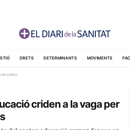
STIÓ
DRETS
DETERMINANTS
MOVIMENTS
FA
rveis públics
ducació criden a la vaga per
cs