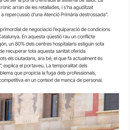
nic arran de les retallades, i s’ha aguditzat
 a repercussió d’una Atenció Primària destrossada”.
rimordial de negociació l’equiparació de condicions
e Catalunya. En aquesta qüestió rau un conflicte
gón, un 80% dels centres hospitalaris estiguin sota
 de recuperar tota aquesta sanitat oferida
tots els ciutadans, ara bé, el que fa actualment és
, explica el portaveu. La temporalitat dels
roblema que propicia la fuga dels professionals,
a competitiva en un context de manca de personal.