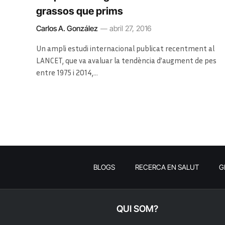
grassos que prims
Carlos A. González
abril 27, 2016
Un ampli estudi internacional publicat recentment al
LANCET, que va avaluar la tendència d’augment de pes
entre 1975 i 2014,…
BLOGS
RECERCA EN SALUT
G
QUI SOM?