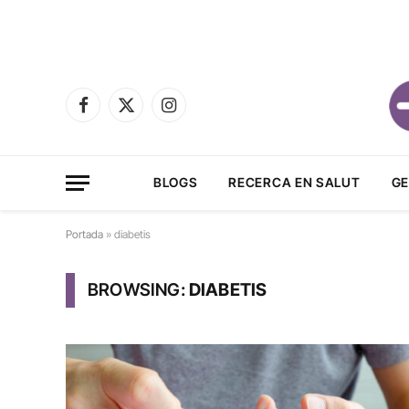
Facebook
X
Instagram
(Twitter)
BLOGS
RECERCA EN SALUT
GE
Portada
»
diabetis
BROWSING:
DIABETIS