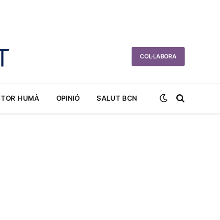
COL·LABORA
CTOR HUMÀ
OPINIÓ
SALUT BCN