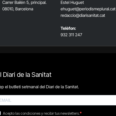
Carrer Bailén 5, principal.
Estel Huguet
08010, Barcelona
ehuguet
@periodismeplural.cat
redaccio@diarisanitat.cat
Telèfon:
932 311 247