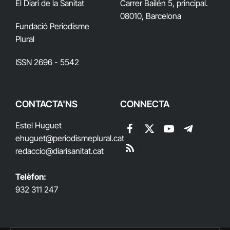
El Diari de la Sanitat
Carrer Bailén 5, principal.
08010, Barcelona
Fundació Periodisme
Plural
ISSN 2696 - 5542
CONTACTA'NS
CONNECTA
Estel Huguet
Facebook
X
YouTube
Telegram
ehuguet
@periodismeplural.cat
(Twitter)
redaccio@diarisanitat.cat
RSS
Telèfon:
932 311 247