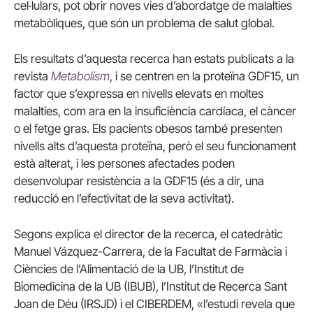
cel·lulars, pot obrir noves vies d’abordatge de malalties
metabòliques, que són un problema de salut global.
Els resultats d’aquesta recerca han estats publicats a la
revista
Metabolism
, i se centren en la proteïna GDF15, un
factor que s’expressa en nivells elevats en moltes
malalties, com ara en la insuficiència cardíaca, el càncer
o el fetge gras. Els pacients obesos també presenten
nivells alts d’aquesta proteïna, però el seu funcionament
està alterat, i les persones afectades poden
desenvolupar resistència a la GDF15 (és a dir, una
reducció en l’efectivitat de la seva activitat).
Segons explica el director de la recerca, el catedràtic
Manuel Vázquez-Carrera, de la Facultat de Farmàcia i
Ciències de l’Alimentació de la UB, l’Institut de
Biomedicina de la UB (IBUB), l’Institut de Recerca Sant
Joan de Déu (IRSJD) i el CIBERDEM, «l’estudi revela que