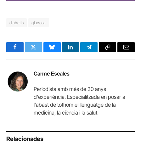
diabetis
glucosa
Facebook
Twitter
Bluesky
LinkedIn
Telegram
Copy
Email
Link
Carme Escales
Periodista amb més de 20 anys
d'experiència. Especialitzada en posar a
l'abast de tothom el llenguatge de la
medicina, la ciència i la salut.
Relacionades