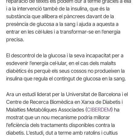
reparació de teixits els podem dur a terme gràcies a ella
i a la intervenció també de la insulina, que és la
substància que allibera el pàncrees davant de la
presència de glucosa a la sang i ajuda a aquesta a
entrar en les cèl·lules i a transformar-se en l’energia
precisa.
El descontrol de la glucosa i la seva incapacitat per a
esdevenir l’energia cel·lular, en el cas dels malalts
diabètics és perquè els seus cossos no produeixen la
insulina que regula el contingut de glucosa en la sang.
Ara un estudi liderat per la Universitat de Barcelona i el
Centre de Recerca Biomèdica en Xarxa de Diabetis i
Malalties Metabòliques Associades (
CIBERDEM
) ha
mostrat que un nou mecanisme podria millorar
l’eficiència dels tractaments disponibles contra la
diabetis. L’estudi, dut a terme amb ratolins i cultius