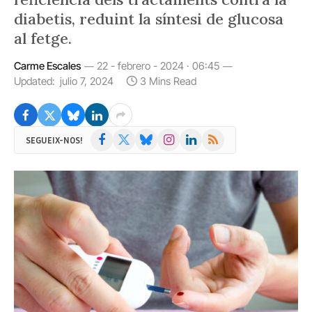
diabetis, reduint la síntesi de glucosa
al fetge.
Carme Escales
22 - febrero - 2024 · 06:45
Updated:
julio 7, 2024
3 Mins Read
Facebook
X
Bluesky
Instagram
LinkedIn
RSS
SEGUEIX-NOS!
(Twitter)