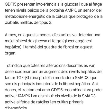
GDF15 presenten intolerància a la glucosa i que al fetge
tenen nivells baixos de la proteïna AMPK, un sensor del
metabolisme energètic de la cèl·lula que protegeix de la
diabetis mellitus de tipus 2.
A més, en aquests models d’estudi es va detectar una
major síntesi de glucosa al fetge (gluconeogènesi
hepàtica), i també del quadre de fibrosi en aquest
òrgan.
Tot indica que totes les alteracions descrites es van
desencadenar per un augment dels nivells hepàtics del
factor TGF-β1 i una proteïna mediadora SMAD3, que
són els principals inductors de la fibrosi hepàtica. Així
doncs, el tractament amb GDF15 recombinant va poder
activar l’AMPK i va disminuir els nivells de la SMAD3
activa al fetge de ratolins i en cultius primaris
d’hepatòcits.