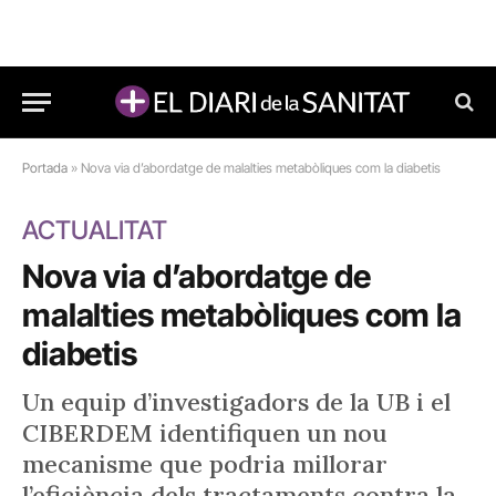
Portada
»
Nova via d’abordatge de malalties metabòliques com la diabetis
ACTUALITAT
Nova via d’abordatge de
malalties metabòliques com la
diabetis
Un equip d’investigadors de la UB i el
CIBERDEM identifiquen un nou
mecanisme que podria millorar
l’eficiència dels tractaments contra la