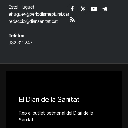
Estel Huguet
Facebook
X
YouTube
Telegram
ehuguet
@periodismeplural.cat
(Twitter)
redaccio@diarisanitat.cat
RSS
Telèfon:
932 311 247