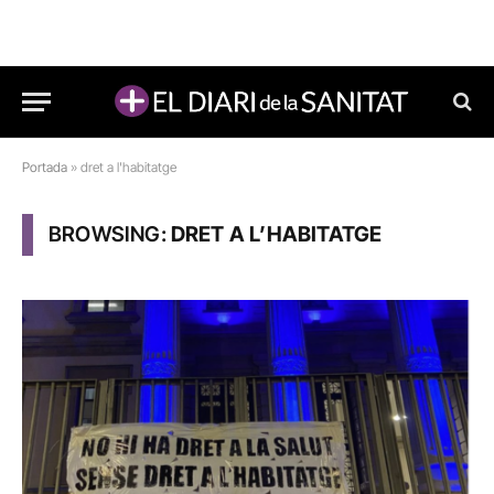
Portada
»
dret a l'habitatge
BROWSING:
DRET A L’HABITATGE