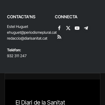
CONTACTA'NS
CONNECTA
Estel Huguet
Facebook
X
YouTube
Telegram
ehuguet
@periodismeplural.cat
(Twitter)
redaccio@diarisanitat.cat
RSS
Telèfon:
932 311 247