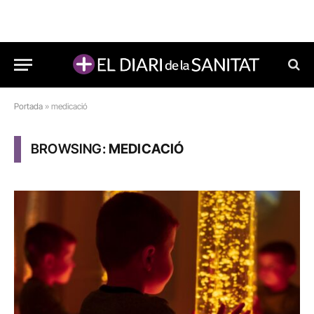
Portada
»
medicació
BROWSING:
MEDICACIÓ