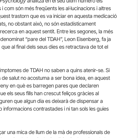
 Psychology
analitza en el seu últim número els
 i com són més freqüents les al·lucinacions i altres
est trastorn que es va iniciar en aquesta medicació
ats, no obstant això, no són estadísticament
 recerca en aquest sentit. Entre les segones, la més
 denominat “pare del TDAH”, Leon Eisenberg, fa ja
ue al final dels seus dies es retractava de tot el
 símptomes de TDAH no saben a quins atenir-se. Si
s de salut no acostuma a ser bona idea, en aquest
rreny en què es barregen pares que declaren
ue els seus fills han crescut feliços gràcies al
guren que algun dia es deixarà de dispensar a
nformacions contrastades i ni tan sols les guies
nçar una mica de llum de la mà de professionals de