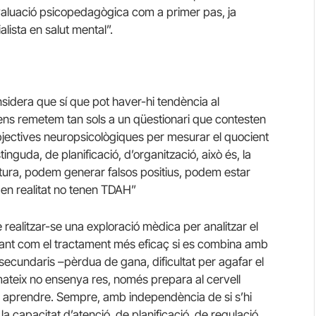
l’avaluació psicopedagògica com a primer pas, ja
alista en salut mental”.
onsidera que sí que pot haver-hi tendència al
Si ens remetem tan sols a un qüestionari que contesten
bjectives neuropsicològiques per mesurar el quocient
stinguda, de planificació, d’organització, això és, la
iptura, podem generar falsos positius, podem estar
 en realitat no tenen TDAH”
ealitzar-se una exploració mèdica per analitzar el
ntant com el tractament més eficaç si es combina amb
 secundaris –pèrdua de gana, dificultat per agafar el
ateix no ensenya res, només prepara al cervell
a a aprendre. Sempre, amb independència de si s’hi
 la capacitat d’atenció, de planificació, de regulació