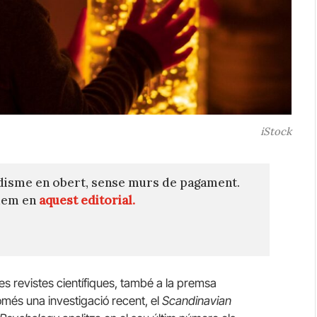
iStock
disme en obert, sense murs de pagament.
quem en
aquest editorial.
les revistes científiques, també a la premsa
omés una investigació recent, el
Scandinavian