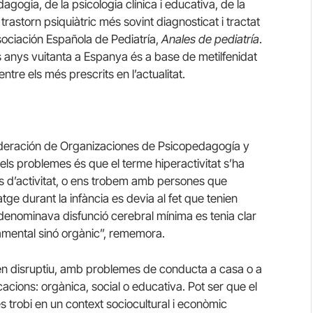
dagogia, de la psicologia clínica i educativa, de la
 trastorn psiquiàtric més sovint diagnosticat i tractat
Asociación Española de Pediatría,
Anales de pediatría
.
 anys vuitanta a Espanya és a base de metilfenidat
tre els més prescrits en l’actualitat.
ederación de Organizaciones de Psicopedagogía y
s problemes és que el terme hiperactivitat s’ha
cés d’activitat, o ens trobem amb persones que
e durant la infància es devia al fet que tenien
denominava disfunció cerebral mínima es tenia clar
mental sinó orgànic”, rememora.
en disruptiu, amb problemes de conducta a casa o a
icacions: orgànica, social o educativa. Pot ser que el
s trobi en un context sociocultural i econòmic