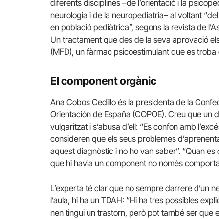
diferents disciplines –de l’orientació i la psicope
neurologia i de la neuropediatria– al voltant “del
en població pediàtrica”, segons la revista de l’
Un tractament que des de la seva aprovació els
(MFD), un fàrmac psicoestimulant que es troba en
El component orgànic
Ana Cobos Cedillo és la presidenta de la Conf
Orientación de España (COPOE). Creu que un del
vulgaritzat i s’abusa d’ell: “Es confon amb l’ex
consideren que els seus problemes d’aprenentatg
aquest diagnòstic i no ho van saber”. “Quan es 
que hi havia un component no només comporta
L’experta té clar que no sempre darrere d’un n
l’aula, hi ha un TDAH: “Hi ha tres possibles expl
nen tingui un trastorn, però pot també ser que e