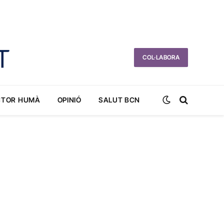
COL·LABORA
CTOR HUMÀ
OPINIÓ
SALUT BCN