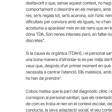
desfavorit o que, sense aquest context, no hag
comportament o desordre en els menjars, amb ne
res, se’ls regala tot, se’ls acarona, són l’únic 
dificultats per conviure amb els iguals, no s’han
acostuma a aparèixer més en els nens que en l
dóna TDA. Són nenes intenses però, en faltar-los 
discretes”.
Si la causa és orgànica (TDAH), i el personal san
una bona manera d’afrontar-lo és per mitjà del M
veus que, després d’un primer moment en què es
necessita a centrar l’atenció. Ells mateixos, amb
ho han de prendre”.
Cobos matisa que la part del diagnòstic clínic i
correspon al personal sanitari, que els orienta
de com es troba el nen en el context escolar, de
conducta, la seva adaptació social, el seu cont