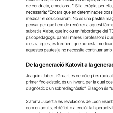
de conducta, emocions…”. Si la teràpia, per ella
necessària: “Encara que en determinades ocasio
medicar el solucionarem. No és una pastilla m
pensar per què hem de recórrer a aquest fàrmac.
subratlla Àlaba, que inclou en l’abordatge del 
psicopedagogs, pares i mares i professors i qu
d’estratègies, és freqüent que aquesta medica
aquestes pautes ja no necessita continuar amb e
De la generació Katovit a la genera
Joaquim Jubert i Gruart és neuròleg i és radical 
primer “no existeix, és un invent, per la qual co
diagnòstic o un sobrediagnòstic”. El segon és “u
S’aferra Jubert a les revelacions de Leon Eisen
com en adults, el dèficit d’atenció i la hiperacti