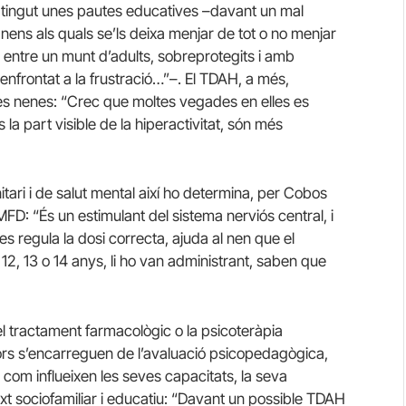
i tingut unes pautes educatives –davant un mal
ns als quals se’ls deixa menjar de tot o no menjar
nen entre un munt d’adults, sobreprotegits i amb
 enfrontat a la frustració…”–. El TDAH, a més,
es nenes: “Crec que moltes vegades en elles es
la part visible de la hiperactivitat, són més
itari i de salut mental així ho determina, per Cobos
FD: “És un estimulant del sistema nerviós central, i
 regula la dosi correcta, ajuda al nen que el
 12, 13 o 14 anys, li ho van administrant, saben que
 el tractament farmacològic o la psicoteràpia
dors s’encarreguen de l’avaluació psicopedagògica,
 com influeixen les seves capacitats, la seva
ext sociofamiliar i educatiu: “Davant un possible TDAH