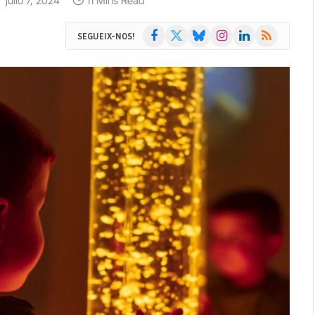
:
julio 7, 2024
11 Mins Read
Facebook
X
Bluesky
Instagram
LinkedIn
RSS
SEGUEIX-NOS!
(Twitter)