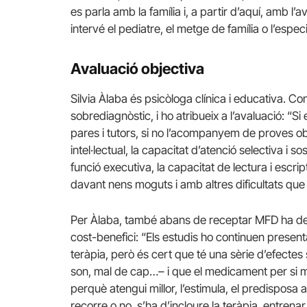
es parla amb la família i, a partir d’aquí, amb 
intervé el pediatre, el metge de família o l’especi
Avaluació objectiva
Silvia Àlaba és psicòloga clínica i educativa. C
sobrediagnòstic, i ho atribueix a l’avaluació: “
pares i tutors, si no l’acompanyem de proves o
intel·lectual, la capacitat d’atenció selectiva i so
funció executiva, la capacitat de lectura i escr
davant nens moguts i amb altres dificultats que
Per Àlaba, també abans de receptar MFD ha de r
cost-benefici: “Els estudis ho continuen prese
teràpia, però és cert que té una sèrie d’efectes
son, mal de cap…– i que el medicament per si m
perquè atengui millor, l’estimula, el predispos
recorre o no, s’ha d’incloure la teràpia, entrenar