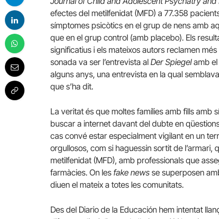
Journal of Child and Adolescent Psychatry and
efectes del metilfenidat (MFD) a 77.358 pacients
símptomes psicòtics en el grup de nens amb aqu
que en el grup control (amb placebo). Els result
significatius i els mateixos autors reclamen més
sonada va ser l’entrevista al
Der Spiegel
amb el
alguns anys, una entrevista en la qual semblava q
que s’ha dit.
La veritat és que moltes famílies amb fills amb
buscar a internet davant del dubte en qüestion
cas convé estar especialment vigilant en un te
orgullosos, com si haguessin sortit de l’armari, q
metilfenidat (MFD), amb professionals que asse
farmàcies. On les
fake news
se superposen amb i
diuen el mateix a totes les comunitats.
Des del Diario de la Educación hem intentat lla