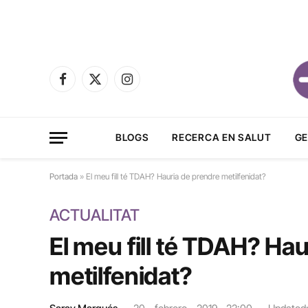
Facebook
X
Instagram
(Twitter)
BLOGS
RECERCA EN SALUT
GE
Portada
»
El meu fill té TDAH? Hauria de prendre metilfenidat?
ACTUALITAT
El meu fill té TDAH? Ha
metilfenidat?