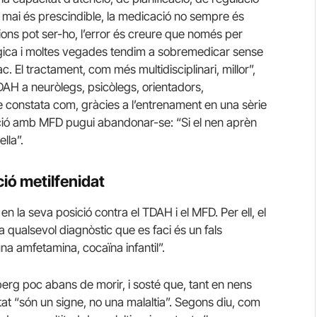
, mai és prescindible, la medicació no sempre és
ns pot ser-ho, l’error és creure que només per
àgica i moltes vegades tendim a sobremedicar sense
 El tractament, com més multidisciplinari, millor”,
TDAH a neuròlegs, psicòlegs, orientadors,
e constata com, gràcies a l’entrenament en una sèrie
ció amb MFD pugui abandonar-se: “Si el nen aprèn
lla”.
ció metilfenidat
en la seva posició contra el TDAH i el MFD. Per ell, el
sa qualsevol diagnòstic que es faci és un fals
na amfetamina, cocaïna infantil”.
berg poc abans de morir, i sosté que, tant en nens
vitat “són un signe, no una malaltia”. Segons diu, com