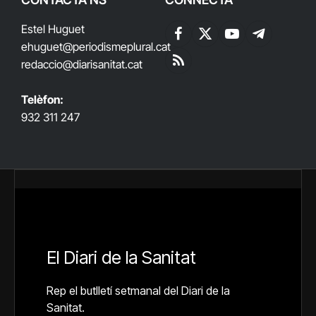
Estel Huguet
Facebook
X
YouTube
Telegram
ehuguet
@periodismeplural.cat
(Twitter)
redaccio@diarisanitat.cat
RSS
Telèfon:
932 311 247