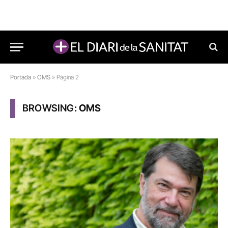
Portada
»
OMS
»
Página 2
BROWSING:
OMS