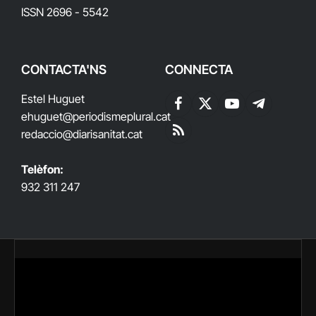
ISSN 2696 - 5542
CONTACTA'NS
CONNECTA
Estel Huguet
Facebook
X
YouTube
Telegram
ehuguet
@periodismeplural.cat
(Twitter)
redaccio@diarisanitat.cat
RSS
Telèfon:
932 311 247