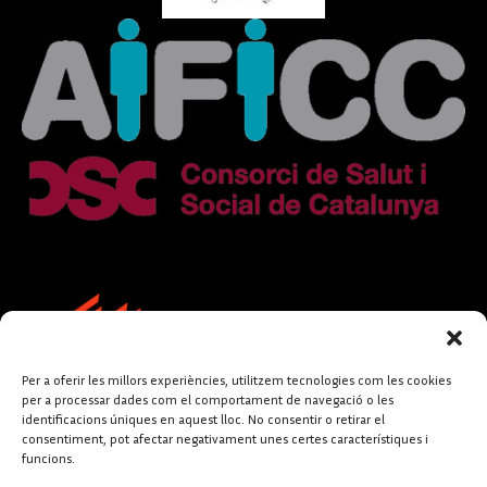
Per a oferir les millors experiències, utilitzem tecnologies com les cookies
per a processar dades com el comportament de navegació o les
identificacions úniques en aquest lloc. No consentir o retirar el
consentiment, pot afectar negativament unes certes característiques i
funcions.