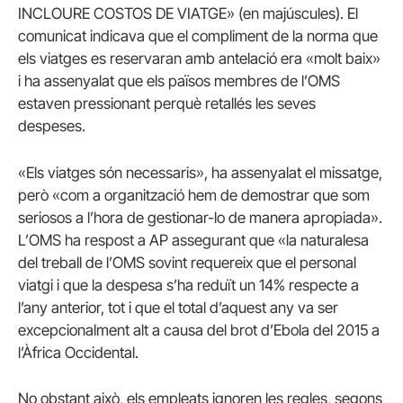
INCLOURE COSTOS DE VIATGE» (en majúscules). El
comunicat indicava que el compliment de la norma que
els viatges es reservaran amb antelació era «molt baix»
i ha assenyalat que els països membres de l’OMS
estaven pressionant perquè retallés les seves
despeses.
«Els viatges són necessaris», ha assenyalat el missatge,
però «com a organització hem de demostrar que som
seriosos a l’hora de gestionar-lo de manera apropiada».
L’OMS ha respost a AP assegurant que «la naturalesa
del treball de l’OMS sovint requereix que el personal
viatgi i que la despesa s’ha reduït un 14% respecte a
l’any anterior, tot i que el total d’aquest any va ser
excepcionalment alt a causa del brot d’Ebola del 2015 a
l’Àfrica Occidental.
No obstant això, els empleats ignoren les regles, segons