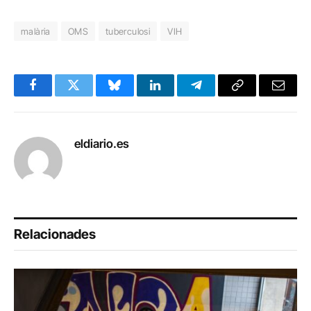
malària
OMS
tuberculosi
VIH
Facebook
Twitter
Bluesky
LinkedIn
Telegram
Copy
Email
Link
eldiario.es
Relacionades