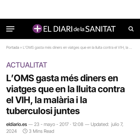
Portada
»
L’OMS gasta més diners en viatges que en la lluita contra el VIH, la malària i la tuberculosi juntes
ACTUALITAT
L’OMS gasta més diners en
viatges que en la lluita contra
el VIH, la malària i la
tuberculosi juntes
eldiario.es
23 - mayo - 2017 · 12:08
Updated:
julio 7,
2024
3 Mins Read