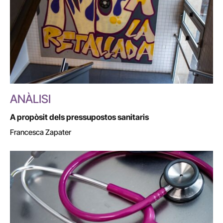
ANÀLISI
A propòsit dels pressupostos sanitaris
Francesca Zapater