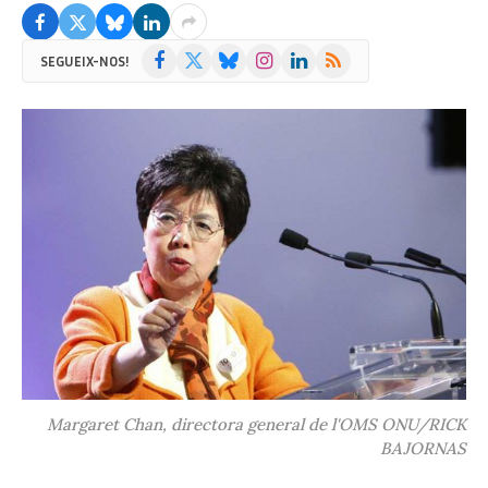
Facebook
X
Bluesky
Instagram
LinkedIn
RSS
SEGUEIX-NOS!
(Twitter)
Margaret Chan, directora general de l'OMS ONU/RICK
BAJORNAS