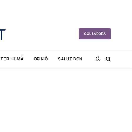
COL·LABORA
CTOR HUMÀ
OPINIÓ
SALUT BCN