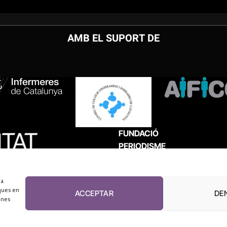
AMB EL SUPORT DE
FUNDACIÓ
PERIODISME
PLURAL
 a
ques en
ACCEPTAR
DE
unes