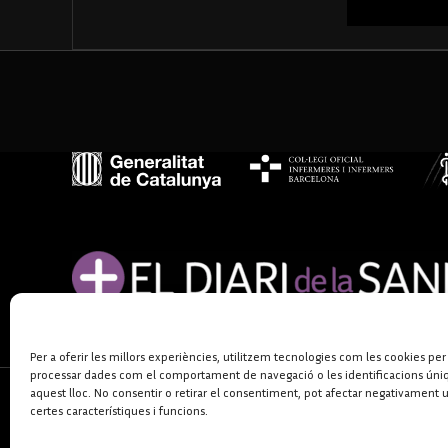
Per a oferir les millors experiències, utilitzem tecnologies com les cookies per
processar dades com el comportament de navegació o les identificacions úni
aquest lloc. No consentir o retirar el consentiment, pot afectar negativament 
certes característiques i funcions.