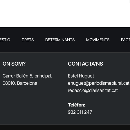
ESTIÓ
DRETS
DETERMINANTS
MOVIMENTS
FAC
ON SOM?
CONTACTA'NS
Carrer Bailén 5, principal.
Estel Huguet
08010, Barcelona
ehuguet
@periodismeplural.cat
redaccio@diarisanitat.cat
Telèfon:
932 311 247