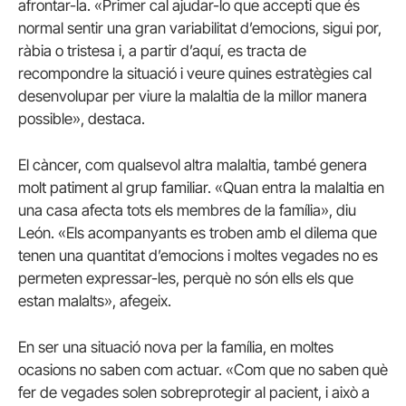
afrontar-la. «Primer cal ajudar-lo que accepti que és
normal sentir una gran variabilitat d’emocions, sigui por,
ràbia o tristesa i, a partir d’aquí, es tracta de
recompondre la situació i veure quines estratègies cal
desenvolupar per viure la malaltia de la millor manera
possible», destaca.
El càncer, com qualsevol altra malaltia, també genera
molt patiment al grup familiar. «Quan entra la malaltia en
una casa afecta tots els membres de la família», diu
León. «Els acompanyants es troben amb el dilema que
tenen una quantitat d’emocions i moltes vegades no es
permeten expressar-les, perquè no són ells els que
estan malalts», afegeix.
En ser una situació nova per la família, en moltes
ocasions no saben com actuar. «Com que no saben què
fer de vegades solen sobreprotegir al pacient, i això a