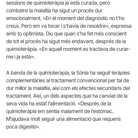
sessions de quimioteràpia ja està curada, però
combatre la malaltia ha sigut un procés dur
emocionalment. «En el moment del diagnòstic no t’ho
creus. Però em va tocar i s’havia de resoldre», expressa
amb to optimista. Diu que quan s’ha fet més conscient
de tot el procés ha sigut més endavant, després de la
quimioteràpia. «En aquell moment es tractava de curar-
me i ja està».
A banda de la quimioteràpia, la Sònia ha seguit teràpies
complementàries al tractament convencional per tal de
dur millor la malaltia, així com els efectes secundaris del
tractament. Així, un dels aspectes que ha canviat de la
seva vida ha estat l’alimentació. «Després de la
quimioteràpia em sentia malament de l’estómac.
M’ajudava molt seguir una alimentació que requerís
poca digestió».