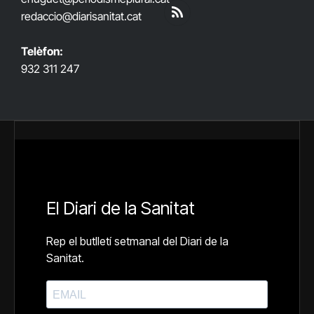
(Twitter)
redaccio@diarisanitat.cat
RSS
Telèfon:
932 311 247