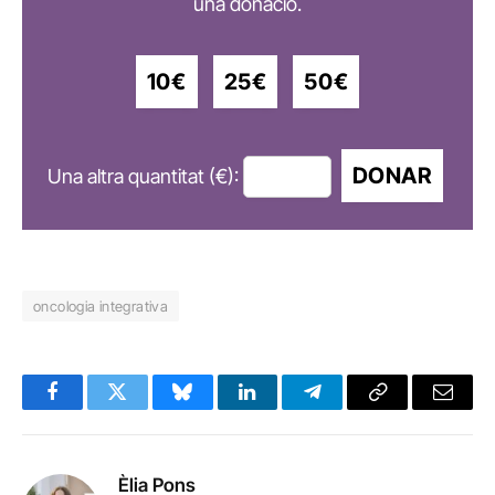
una donació.
10€
25€
50€
DONAR
Una altra quantitat (€):
oncologia integrativa
Facebook
Twitter
Bluesky
LinkedIn
Telegram
Copy
Email
Link
Èlia Pons