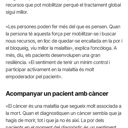
recursos que pot mobilitzar perquè el tractament global
sigui millor.
«Les persones poden fer més del que es pensen. Quan
la persona té aquesta força per mobilitzar-se i buscar
nous recursos, en lloc de quedar-se encallada en la por i
el bloqueig, viu millor la malaltia», explica l’oncòloga. A
més, diu, els pacients desenvolupen una gran
resiliència. «El sentiment de tenir un mínim control i
participar activament en la malaltia és molt
empoderador pel pacient».
Acompanyar un pacient amb càncer
«El càncer és una malaltia que segueix molt associada a
la mort. Quan et diagnostiquen un càncer sembla que ja
hagis de morir, tot i que ja no és així. La por dels
pacients en el moment del diagnòstic és un sentiment