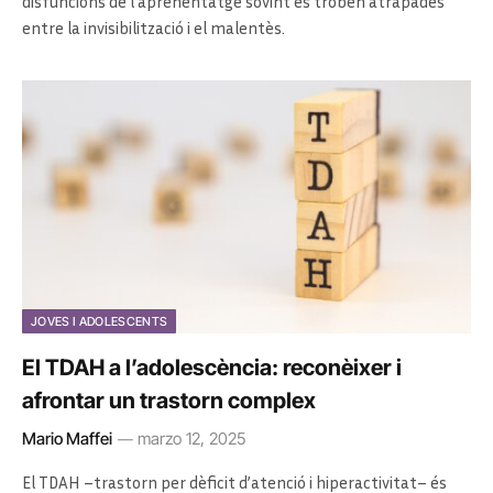
disfuncions de l’aprenentatge sovint es troben atrapades
entre la invisibilització i el malentès.
JOVES I ADOLESCENTS
El TDAH a l’adolescència: reconèixer i
afrontar un trastorn complex
Mario Maffei
marzo 12, 2025
El TDAH –trastorn per dèficit d’atenció i hiperactivitat– és