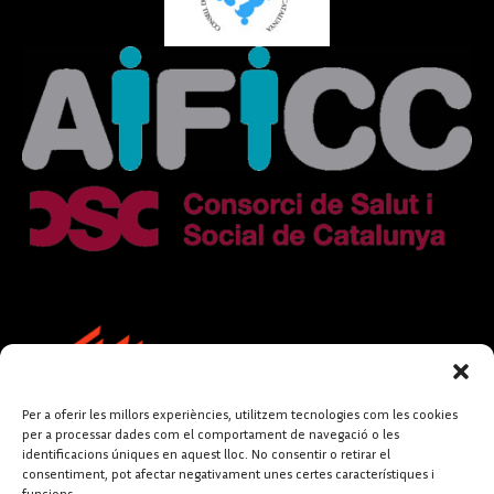
Per a oferir les millors experiències, utilitzem tecnologies com les cookies
per a processar dades com el comportament de navegació o les
identificacions úniques en aquest lloc. No consentir o retirar el
consentiment, pot afectar negativament unes certes característiques i
funcions.