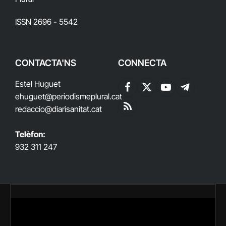
ISSN 2696 - 5542
CONTACTA'NS
CONNECTA
Estel Huguet
Facebook
X
YouTube
Telegram
ehuguet
@periodismeplural.cat
(Twitter)
redaccio@diarisanitat.cat
RSS
Telèfon:
932 311 247