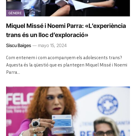
GÈNERE
Miquel Missé i Noemi Parra: «L’experiència
trans és un lloc d’exploració»
Siscu Baiges
mayo 15, 2024
Com entenem i com acompanyem els adolescents trans?
Aquesta és la qüestió que es plantegen Miquel Missé i Noemi
Parra…