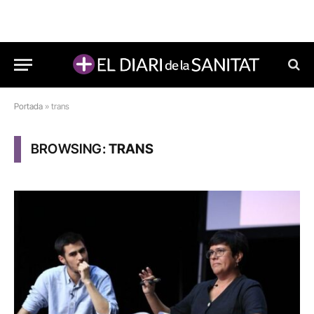
Portada
»
trans
BROWSING:
TRANS