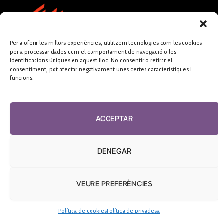
Per a oferir les millors experiències, utilitzem tecnologies com les cookies
per a processar dades com el comportament de navegació o les
identificacions úniques en aquest lloc. No consentir o retirar el
consentiment, pot afectar negativament unes certes característiques i
funcions.
FUNDACIÓ
PERIODISME
ACCEPTAR
PLURAL
DENEGAR
VEURE PREFERÈNCIES
El Diari de la Sanitat, 2026
Política de cookies
Política de privadesa