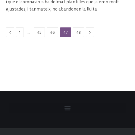
i que el coronavirus ha delmat plantilles que ja eren molt
ajustades, i tanmateix, no abandonen la lluita
Previous
Next
…
1
45
46
47
48