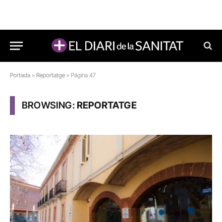
Portada
»
Reportatge
»
Página 47
BROWSING:
REPORTATGE