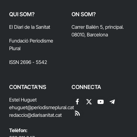
QUI SOM?
ON SOM?
El Diari de la Sanitat
Carrer Bailén 5, principal.
08010, Barcelona
Fundació Periodisme
Plural
ISSN 2696 - 5542
CONTACTA'NS
CONNECTA
Estel Huguet
Facebook
X
YouTube
Telegram
ehuguet
@periodismeplural.cat
(Twitter)
redaccio@diarisanitat.cat
RSS
Telèfon: