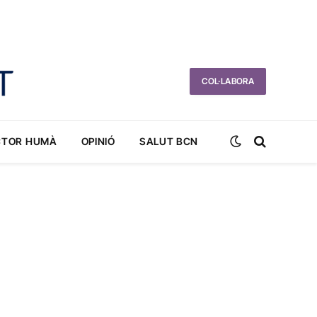
COL·LABORA
CTOR HUMÀ
OPINIÓ
SALUT BCN