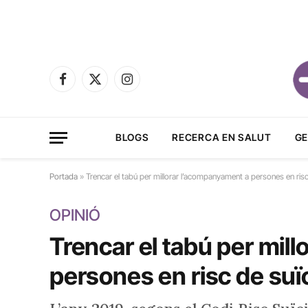
Facebook
X
Instagram
(Twitter)
BLOGS
RECERCA EN SALUT
GE
Portada
»
Trencar el tabú per millorar l’acompanyament a persones en risc
OPINIÓ
Trencar el tabú per mil
persones en risc de suïc