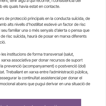
ent; tenir algú a qui recórrer, i consistència del
b els quals havia estat en contacte.
ors de protecció principals en la conducta suïcida, de
b alts nivells d’hostilitat esdevé un factor de risc
 seu familiar una o més senyals d’alerta o pensa que
l de risc suïcida, haurà de posar en marxa diferents
ció.
les institucions de forma transversal (salut,
 la xarxa associativa per donar recursos de suport
i en la prevenció (acompanyament) o postvenció (dol)
itat. Treballant en xarxa entre l’administració pública,
’assegurar la continuïtat assistencial per donar el
mocional abans que pugui derivar en una situació de