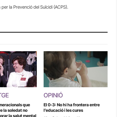
 per la Prevenció del Suïcidi (ACPS).
TGE
OPINIÓ
eneracionals que
El 0-3: No hi ha frontera entre
e la soledat no
l’educació i les cures
lorar la salut mental