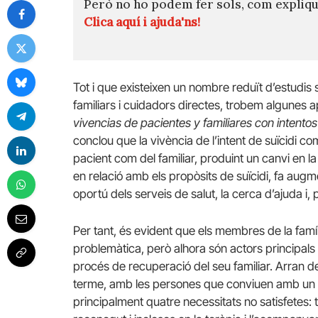
Però no ho podem fer sols, com expli
Clica aquí i ajuda'ns!
Tot i que existeixen un nombre reduït d’estudis 
familiars i cuidadors directes, trobem algunes a
vivencias de pacientes y familiares con intentos 
conclou que la vivència de l’intent de suïcidi co
pacient com del familiar, produint un canvi en la 
en relació amb els propòsits de suïcidi, fa augment
oportú dels serveis de salut, la cerca d’ajuda i, p
Per tant, és evident que els membres de la famí
problemàtica, però alhora són actors principals e
procés de recuperació del seu familiar. Arran d
terme, amb les persones que conviuen amb un f
principalment quatre necessitats no satisfetes: t