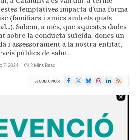
idi, a Catalunya es van dur a terme
uestes temptatives impacta d’una forma
isc (familiars i amics amb els quals
al...). Sabem, a més, que aquestes dades
itat sobre la conducta suïcida, doncs un
a i assessorament a la nostra entitat,
veis públics de salut.
io 7, 2024
2 Mins Read
Facebook
X
Bluesky
Instagram
LinkedIn
RSS
SEGUEIX-NOS!
(Twitter)