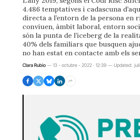
L’any 2019, segons el Codi Risc Suïc
4.486 temptatives i cadascuna d’aq
directa a l’entorn de la persona en r
conviuen, àmbit laboral, entorn soci
són la punta de l’iceberg de la real
40% dels familiars que busquen ajud
no han estat en contacte amb els ser
Clara Rubio
13 - octubre - 2022 · 12:39
Updated:
jul