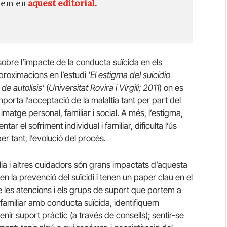
quem en
aquest editorial.
sobre l’impacte de la conducta suïcida en els
proximacions en l’estudi ‘
El estigma del suicidio
de autolisis’
(
Universitat Rovira i Virgili; 2011
) on es
mporta l’acceptació de la malaltia tant per part del
imatge personal, familiar i social. A més, l’estigma,
ar el sofriment individual i familiar, dificulta l’ús
er tant, l’evolució del procés.
lia i altres cuidadors són grans impactats d’aquesta
n la prevenció del suïcidi i tenen un paper clau en el
e les atencions i els grups de suport que portem a
amiliar amb conducta suïcida, identifiquem
enir suport pràctic (a través de consells); sentir-se