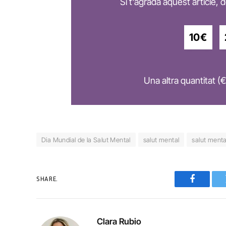
Si t'agrada aquest article,
10€
Una altra quantitat (€
Dia Mundial de la Salut Mental
salut mental
salut ment
SHARE.
Faceboo
Clara Rubio