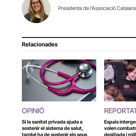
Presidenta de l'Associació Catalana
Relacionades
OPINIÓ
REPORTA
Si la sanitat privada ajuda a
Espais interg
sostenir el sistema de salut,
volen combatr
també ha de sostenir els seus
desitjada i mil