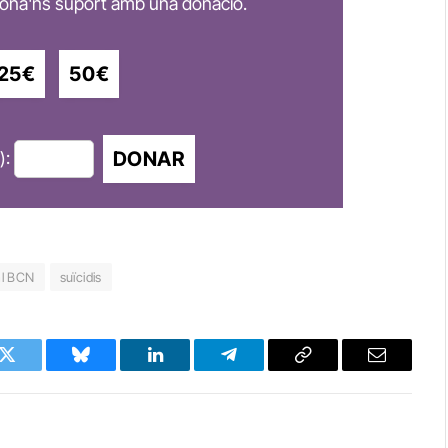
 dóna'ns suport amb una donació.
25€
50€
DONAR
):
al BCN
suïcidis
k
Twitter
Bluesky
LinkedIn
Telegram
Copy
Email
Link