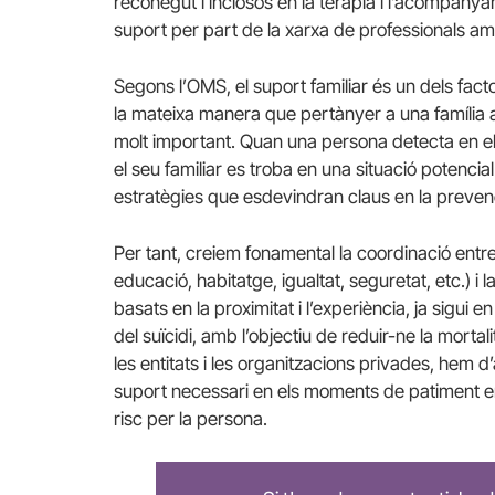
reconegut i inclosos en la teràpia i l’acompanyam
suport per part de la xarxa de professionals am
Segons l’OMS, el suport familiar és un dels fact
la mateixa manera que pertànyer a una família am
molt important. Quan una persona detecta en el
el seu familiar es troba en una situació potencia
estratègies que esdevindran claus en la preven
Per tant, creiem fonamental la coordinació entre 
educació, habitatge, igualtat, seguretat, etc.) i
basats en la proximitat i l’experiència, ja sigu
del suïcidi, amb l’objectiu de reduir-ne la mortal
les entitats i les organitzacions privades, hem d
suport necessari en els moments de patiment e
risc per la persona.