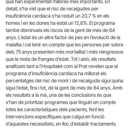
que han experimentat millores més importants. En
detall, s’ha vist que el risc de recaigudes per
insuficiència cardíaca s’ha reduït un 20,7 % en els
homes i en les dones ha estat un 12,6%. El programa
també disminueix els riscos de la gent de més de 84
anys. L’edat és un altre factor de pes en l’evolució de la
malaltia i cal tenir en compte que les persones per sobre
dels 75 anys presenten més mortalitat i més reingressos
que la resta de franges d’edat. Tot i això, els resultats
analitzats tant a l’Hospitalet com al Prat revelen que el
programa d’insuficiència cardíaca ha millorat els
percentatges del risc de morir i de recaiguda sigui quina
sigui l’edat, fins i tot, de la gent de més de 84 anys. Amb
els resultats a la mà, una de les conclusions és que
s’han de prioritzar programes que tinguin en compte
totes les característiques dels pacients, fent les
intervencions específiques que calgui en funció
d’aquestes necessitats, en lloc d’establir tractaments