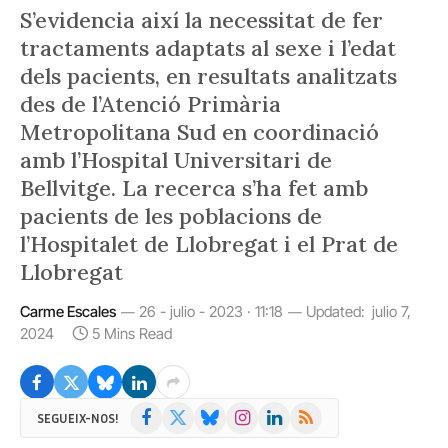
S’evidencia així la necessitat de fer
tractaments adaptats al sexe i l’edat
dels pacients, en resultats analitzats
des de l’Atenció Primària
Metropolitana Sud en coordinació
amb l’Hospital Universitari de
Bellvitge. La recerca s’ha fet amb
pacients de les poblacions de
l’Hospitalet de Llobregat i el Prat de
Llobregat
Carme Escales
26 - julio - 2023 · 11:18
Updated:
julio 7,
2024
5 Mins Read
Facebook
X
Bluesky
Instagram
LinkedIn
RSS
SEGUEIX-NOS!
(Twitter)