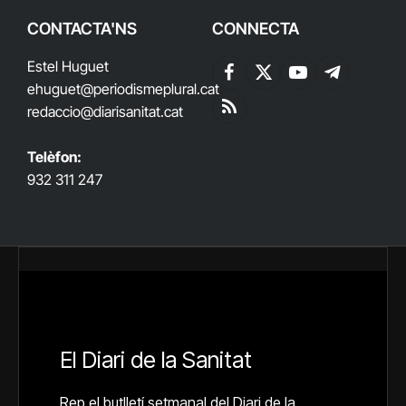
CONTACTA'NS
CONNECTA
Estel Huguet
Facebook
X
YouTube
Telegram
ehuguet
@periodismeplural.cat
(Twitter)
redaccio@diarisanitat.cat
RSS
Telèfon:
932 311 247