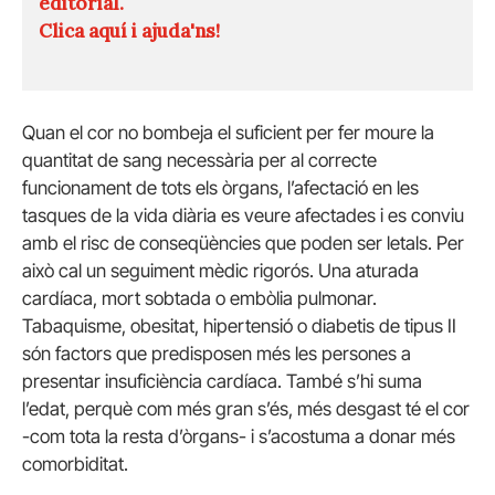
editorial.
Clica aquí i ajuda'ns!
Quan el cor no bombeja el suficient per fer moure la
quantitat de sang necessària per al correcte
funcionament de tots els òrgans, l’afectació en les
tasques de la vida diària es veure afectades i es conviu
amb el risc de conseqüències que poden ser letals. Per
això cal un seguiment mèdic rigorós. Una aturada
cardíaca, mort sobtada o embòlia pulmonar.
Tabaquisme, obesitat, hipertensió o diabetis de tipus II
són factors que predisposen més les persones a
presentar insuficiència cardíaca. També s’hi suma
l’edat, perquè com més gran s’és, més desgast té el cor
-com tota la resta d’òrgans- i s’acostuma a donar més
comorbiditat.