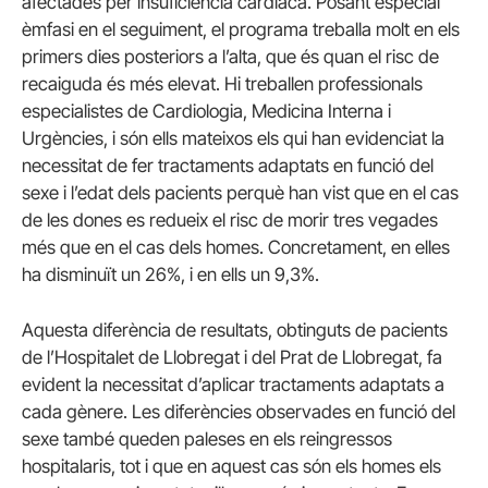
afectades per insuficiència cardíaca. Posant especial
èmfasi en el seguiment, el programa treballa molt en els
primers dies posteriors a l’alta, que és quan el risc de
recaiguda és més elevat. Hi treballen professionals
especialistes de Cardiologia, Medicina Interna i
Urgències, i són ells mateixos els qui han evidenciat la
necessitat de fer tractaments adaptats en funció del
sexe i l’edat dels pacients perquè han vist que en el cas
de les dones es redueix el risc de morir tres vegades
més que en el cas dels homes. Concretament, en elles
ha disminuït un 26%, i en ells un 9,3%.
Aquesta diferència de resultats, obtinguts de pacients
de l’Hospitalet de Llobregat i del Prat de Llobregat, fa
evident la necessitat d’aplicar tractaments adaptats a
cada gènere. Les diferències observades en funció del
sexe també queden paleses en els reingressos
hospitalaris, tot i que en aquest cas són els homes els