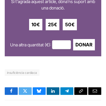
Si t'agrada aquest article, dóna'ns suport amb
una donació.
10€
25€
50€
DONAR
Una altra quantitat (€):
insuficiència cardíaca
Facebook
Twitter
Bluesky
LinkedIn
Telegram
Copy
Email
Link