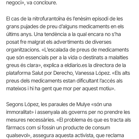
negoci», va concloure.
El cas de la nitrofurantoïna és l’enèsim episodi de les
grans pujades de preu d’alguns medicaments en els
últims anys. Una tendència a la qual encara no s’ha
posat fre malgrat els advertiments de diverses
organitzacions. «L’escalada de preus de medicaments
que són essencials per a la vida o destinats a malalties
greus és clara», explica a eldiario.es la directora de la
plataforma Salut por Derecho, Vanessa López. «Els alts
preus dels medicaments estan dificultant l’accés als
mateixos i hi ha gent que mor per aquest motiu».
Segons López, les paraules de Mulye «són una
immoralitat» i assenyala als governs per no prendre les
mesures necessàries. «El problema és que es tracta als
fàrmacs com si fossin un producte de consum
qualsevol», assegura aquesta activista, que reclama