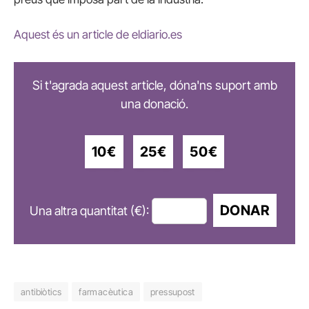
Aquest és un article de eldiario.es
Si t'agrada aquest article, dóna'ns suport amb
una donació.
10€
25€
50€
DONAR
Una altra quantitat (€):
antibiòtics
farmacèutica
pressupost