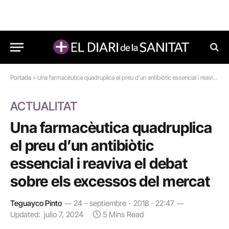
Portada
»
Una farmacèutica quadruplica el preu d’un antibiòtic essencial i reaviva el debat sobre els excessos del mercat
ACTUALITAT
Una farmacèutica quadruplica
el preu d’un antibiòtic
essencial i reaviva el debat
sobre els excessos del mercat
Teguayco Pinto
24 - septiembre - 2018 · 22:47
Updated:
julio 7, 2024
5 Mins Read