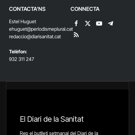
CONTACTA'NS
CONNECTA
Estel Huguet
Facebook
X
YouTube
Telegram
ehuguet
@periodismeplural.cat
(Twitter)
redaccio@diarisanitat.cat
RSS
Telèfon:
932 311 247