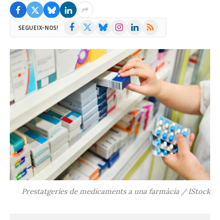
Facebook
X
Bluesky
Instagram
LinkedIn
RSS
SEGUEIX-NOS!
(Twitter)
Prestatgeries de medicaments a una farmàcia / IStock