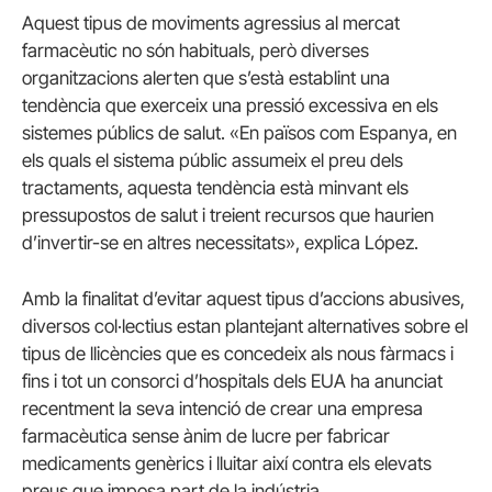
Aquest tipus de moviments agressius al mercat
farmacèutic no són habituals, però diverses
organitzacions alerten que s’està establint una
tendència que exerceix una pressió excessiva en els
sistemes públics de salut. «En països com Espanya, en
els quals el sistema públic assumeix el preu dels
tractaments, aquesta tendència està minvant els
pressupostos de salut i treient recursos que haurien
d’invertir-se en altres necessitats», explica López.
Amb la finalitat d’evitar aquest tipus d’accions abusives,
diversos col·lectius estan plantejant alternatives sobre el
tipus de llicències que es concedeix als nous fàrmacs i
fins i tot un consorci d’hospitals dels EUA ha anunciat
recentment la seva intenció de crear una empresa
farmacèutica sense ànim de lucre per fabricar
medicaments genèrics i lluitar així contra els elevats
preus que imposa part de la indústria.