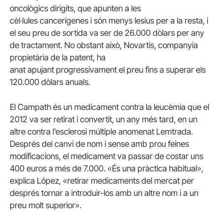
oncològics dirigits, que apunten a les
cèl·lules cancerígenes i són menys lesius per a la resta, i
el seu preu de sortida va ser de 26.000 dòlars per any
de tractament. No obstant això, Novartis, companyia
propietària de la patent, ha
anat apujant progressivament el preu fins a superar els
120.000 dòlars anuals.
El Campath és un medicament contra la leucèmia que el
2012 va ser retirat i convertit, un any més tard, en un
altre contra l’esclerosi múltiple anomenat Lemtrada.
Després del canvi de nom i sense amb prou feines
modificacions, el medicament va passar de costar uns
400 euros a més de 7.000. «És una pràctica habitual»,
explica López, «retirar medicaments del mercat per
després tornar a introduir-los amb un altre nom i a un
preu molt superior».