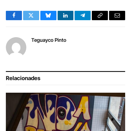
Facebook
Twitter
Bluesky
LinkedIn
Telegram
Copy
Email
Link
Teguayco Pinto
Relacionades