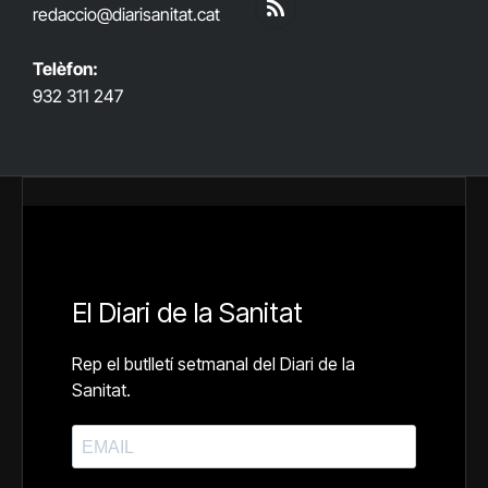
(Twitter)
redaccio@diarisanitat.cat
RSS
Telèfon:
932 311 247