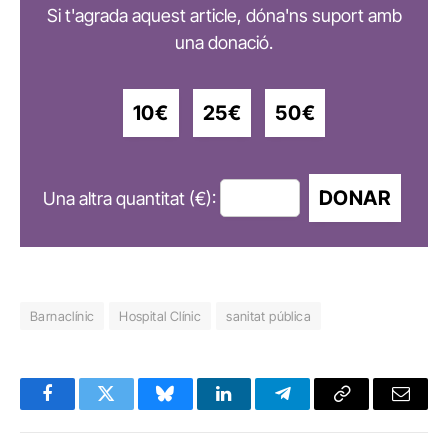
Si t'agrada aquest article, dóna'ns suport amb
una donació.
10€
25€
50€
DONAR
Una altra quantitat (€):
Barnaclínic
Hospital Clínic
sanitat pública
Facebook
Twitter
Bluesky
LinkedIn
Telegram
Copy
Email
Link