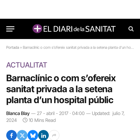
Portada
»
Barnaclínic o com s’ofereix sanitat privada a la setena planta d’un hospital públic
ACTUALITAT
Barnaclínic o com s’ofereix
sanitat privada a la setena
planta d’un hospital públic
Blanca Blay
27 - abril - 2017 · 04:00
Updated:
julio 7,
2024
10 Mins Read