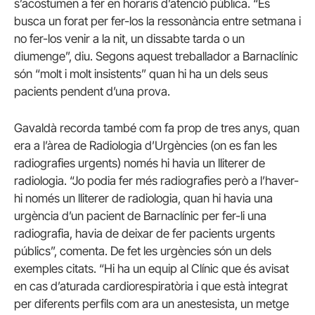
s’acostumen a fer en horaris d’atenció pública. “Es
busca un forat per fer-los la ressonància entre setmana i
no fer-los venir a la nit, un dissabte tarda o un
diumenge”, diu. Segons aquest treballador a Barnaclínic
són “molt i molt insistents” quan hi ha un dels seus
pacients pendent d’una prova.
Gavaldà recorda també com fa prop de tres anys, quan
era a l’àrea de Radiologia d’Urgències (on es fan les
radiografies urgents) només hi havia un lliterer de
radiologia. “Jo podia fer més radiografies però a l’haver-
hi només un lliterer de radiologia, quan hi havia una
urgència d’un pacient de Barnaclínic per fer-li una
radiografia, havia de deixar de fer pacients urgents
públics”, comenta. De fet les urgències són un dels
exemples citats. “Hi ha un equip al Clínic que és avisat
en cas d’aturada cardiorespiratòria i que està integrat
per diferents perfils com ara un anestesista, un metge