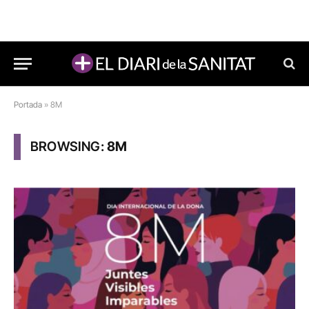
Portada
»
8M
BROWSING:
8M