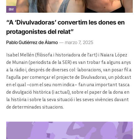
8M
“A ‘Divulvadoras’ convertim les dones en
protagonistes del relat”
Pablo Gutiérrez de Álamo
marzo 7, 2025
Isabel Mellén (filòsofa i historiadora de l’art) i Naiara López
de Munain (periodista de la SER) es van trobar fa alguns anys
a la ràdio i, després de diverses col·laboracions, van posar fil a
l’agulla per començar el projecte de Divulvadoras, un pòdcast
en el qual –com el seu nom indica– fan una important tasca
de divulgació històrica (i actual), sobre el paper de la dona en
la història i sobre la seva situació i les seves vivències davant
de determinades situacions.