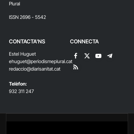
Plural
ISSN 2696 - 5542
CONTACTA'NS
CONNECTA
Estel Huguet
Facebook
X
YouTube
Telegram
ehuguet
@periodismeplural.cat
(Twitter)
redaccio@diarisanitat.cat
RSS
Telèfon:
932 311 247