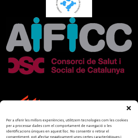
Per a oferir les millors experiències, utilitzem tecnologies com les cookies
per a processar dades com el comportament de navegació o les
identificacions úniques en aquest lloc. No consentir o retirar el
consentiment, pot afectar negativament unes certes característiques i