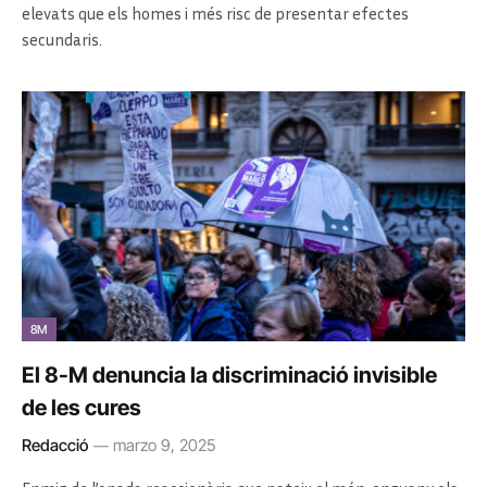
elevats que els homes i més risc de presentar efectes
secundaris.
8M
El 8-M denuncia la discriminació invisible
de les cures
Redacció
marzo 9, 2025