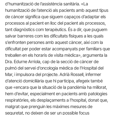
d’humanització de l’assistència sanitària. «La
humanització de l’atenció als pacients amb aquest tipus
de càncer significa que siguem capaços d’adaptar els
processos al pacient en lloc del pacient als processos,
tant diagnòstics com terapèutics. És a dir, que puguem
salvar barreres com les dificultats físiques a les quals
s’enfronten persones amb aquest càncer, així com la
dificultat per poder estar acompanyats per familiars que
treballen en els horaris de visita mèdica», argumenta la
Dra. Edurne Arriola, cap de la secció de càncer de
pulmó del servei d’oncologia mèdica de l’Hospital del
Mar, i impulsora del projecte. Adrià Rossell, infermer
d’atenció domiciliària que hi participa, afegeix també
que «encara que la situació de la pandèmia ha millorat,
hem d’evitar, especialment en pacients amb patologies
respiratòries, els desplaçaments a l’hospital, donat que,
malgrat que prenguin les màximes mesures de
seguretat, no deixen de ser un possible focus