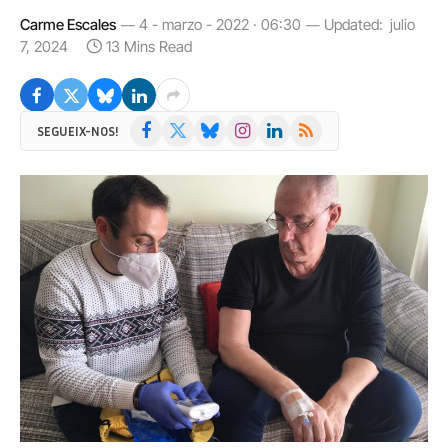
Carme Escales
4 - marzo - 2022 · 06:30
Updated:
julio
7, 2024
13 Mins Read
Facebook
X
Bluesky
Instagram
LinkedIn
RSS
SEGUEIX-NOS!
(Twitter)