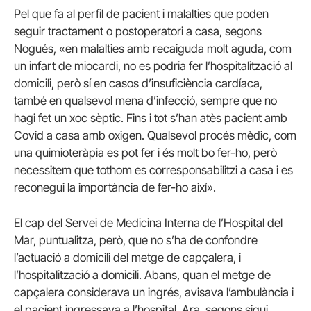
Pel que fa al perfil de pacient i malalties que poden
seguir tractament o postoperatori a casa, segons
Nogués, «en malalties amb recaiguda molt aguda, com
un infart de miocardi, no es podria fer l’hospitalització al
domicili, però sí en casos d’insuficiència cardíaca,
també en qualsevol mena d’infecció, sempre que no
hagi fet un xoc sèptic. Fins i tot s’han atès pacient amb
Covid a casa amb oxigen. Qualsevol procés mèdic, com
una quimioteràpia es pot fer i és molt bo fer-ho, però
necessitem que tothom es corresponsabilitzi a casa i es
reconegui la importància de fer-ho així».
El cap del Servei de Medicina Interna de l’Hospital del
Mar, puntualitza, però, que no s’ha de confondre
l’actuació a domicili del metge de capçalera, i
l’hospitalització a domicili. Abans, quan el metge de
capçalera considerava un ingrés, avisava l’ambulància i
el pacient ingressava a l’hospital. Ara, segons sigui