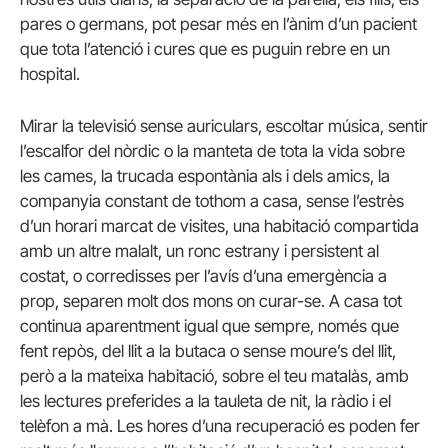
pares o germans, pot pesar més en l’ànim d’un pacient
que tota l’atenció i cures que es puguin rebre en un
hospital.
Mirar la televisió sense auriculars, escoltar música, sentir
l’escalfor del nòrdic o la manteta de tota la vida sobre
les cames, la trucada espontània als i dels amics, la
companyia constant de tothom a casa, sense l’estrès
d’un horari marcat de visites, una habitació compartida
amb un altre malalt, un ronc estrany i persistent al
costat, o corredisses per l’avís d’una emergència a
prop, separen molt dos mons on curar-se. A casa tot
continua aparentment igual que sempre, només que
fent repòs, del llit a la butaca o sense moure’s del llit,
però a la mateixa habitació, sobre el teu matalàs, amb
les lectures preferides a la tauleta de nit, la ràdio i el
telèfon a mà. Les hores d’una recuperació es poden fer