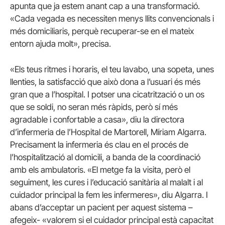
apunta que ja estem anant cap a una transformació.
«Cada vegada es necessiten menys llits convencionals i
més domiciliaris, perquè recuperar-se en el mateix
entorn ajuda molt», precisa.
«Els teus ritmes i horaris, el teu lavabo, una sopeta, unes
llenties, la satisfacció que això dona a l’usuari és més
gran que a l’hospital. I potser una cicatrització o un os
que se soldi, no seran més ràpids, però sí més
agradable i confortable a casa», diu la directora
d’infermeria de l’Hospital de Martorell, Míriam Algarra.
Precisament la infermeria és clau en el procés de
l’hospitalització al domicili, a banda de la coordinació
amb els ambulatoris. «El metge fa la visita, però el
seguiment, les cures i l’educació sanitària al malalt i al
cuidador principal la fem les infermeres», diu Algarra. I
abans d’acceptar un pacient per aquest sistema –
afegeix- «valorem si el cuidador principal està capacitat