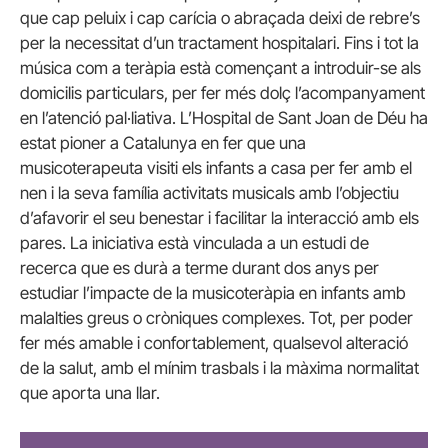
que cap peluix i cap carícia o abraçada deixi de rebre’s
per la necessitat d’un tractament hospitalari. Fins i tot la
música com a teràpia està començant a introduir-se als
domicilis particulars, per fer més dolç l’acompanyament
en l’atenció pal·liativa. L’Hospital de Sant Joan de Déu ha
estat pioner a Catalunya en fer que una
musicoterapeuta visiti els infants a casa per fer amb el
nen i la seva família activitats musicals amb l’objectiu
d’afavorir el seu benestar i facilitar la interacció amb els
pares. La iniciativa està vinculada a un estudi de
recerca que es durà a terme durant dos anys per
estudiar l’impacte de la musicoteràpia en infants amb
malalties greus o cròniques complexes. Tot, per poder
fer més amable i confortablement, qualsevol alteració
de la salut, amb el mínim trasbals i la màxima normalitat
que aporta una llar.