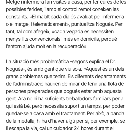
Metge i infermera fan visites a casa, per fer cures de les
possibles ferides, i amb el control remot coneixen les
constants. «El malalt cada dia és avaluat per infermeria
o el metge, i telemàticament», puntualitza Nogués. Per
tant, tal com afegeix, «cada vegada es necessiten
menys llits convencionals i més en domicilis, perquè
l’entorn ajuda molt en la recuperació».
La situació més problemàtica -segons explica el Dr.
Nogués-, és amb gent que viu sola. «Aquest és un dels
grans problemes que tenim. Els diferents departaments
de l’administració haurien de mirar de tenir una flota de
persones preparades que pogués estar amb aquesta
gent. Ara no hi ha suficients treballadors familiars per a
qui està bé, però necessita suport un temps, per poder
quedar-se a casa amb el tractament. Per això, a banda
de la medalla, hi ha d’haver algú per si, per exemple, se
li escapa la via, cal un cuidador 24 hores durant el