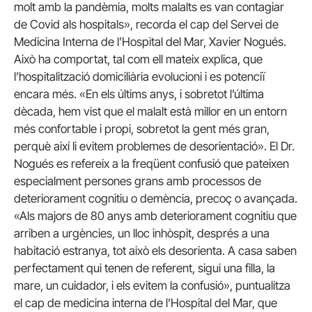
molt amb la pandèmia, molts malalts es van contagiar
de Covid als hospitals», recorda el cap del Servei de
Medicina Interna de l’Hospital del Mar, Xavier Nogués.
Això ha comportat, tal com ell mateix explica, que
l’hospitalització domiciliària evolucioni i es potenciï
encara més. «En els últims anys, i sobretot l’última
dècada, hem vist que el malalt està millor en un entorn
més confortable i propi, sobretot la gent més gran,
perquè així li evitem problemes de desorientació». El Dr.
Nogués es refereix a la freqüent confusió que pateixen
especialment persones grans amb processos de
deteriorament cognitiu o demència, precoç o avançada.
«Als majors de 80 anys amb deteriorament cognitiu que
arriben a urgències, un lloc inhòspit, després a una
habitació estranya, tot això els desorienta. A casa saben
perfectament qui tenen de referent, sigui una filla, la
mare, un cuidador, i els evitem la confusió», puntualitza
el cap de medicina interna de l’Hospital del Mar, que