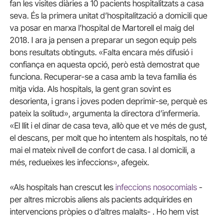
fan les visites diàries a 10 pacients hospitalitzats a casa
seva. És la primera unitat d’hospitalització a domicili que
va posar en marxa l’hospital de Martorell el maig del
2018. I ara ja pensen a preparar un segon equip pels
bons resultats obtinguts. «Falta encara més difusió i
confiança en aquesta opció, però està demostrat que
funciona. Recuperar-se a casa amb la teva família és
mitja vida. Als hospitals, la gent gran sovint es
desorienta, i grans i joves poden deprimir-se, perquè es
pateix la solitud», argumenta la directora d’infermeria.
«El llit i el dinar de casa teva, allò que et ve més de gust,
el descans, per molt que ho intentem aIs hospitals, no té
mai el mateix nivell de confort de casa. I al domicili, a
més, redueixes les infeccions», afegeix.
«Als hospitals han crescut les
infeccions nosocomials
-
per altres microbis aliens als pacients adquirides en
intervencions pròpies o d’altres malalts- . Ho hem vist