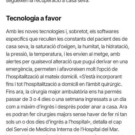
segueixen la recuperació a casa seva.
Tecnologia a favor
Amb les noves tecnologies i, sobretot, els softwares
específics que recullen les constants del pacient des de
casa seva, la saturació d’oxigen, la humitat, la hidratació,
la pressió, la temperatura, i les envien al metge, amb
alertes per qualsevol alteració que pugui derivar en una
emergència, permeten i afavoreixen molt l’opció de
l’hospitalització al mateix domicili. «S’està incorporant
fins i tot l’hospitalització a domicili en l’àmbit quirúrgic.
Fins ara, la cirurgia major ambulatòria ens ha permès
passar de 3 o 4 dies o una setmana ingressats a un dia
com a màxim d’ingrés i després poder anar a casa. Ara
es podran fer cirurgies majors sense haver de fer ni tan
sols un o dos dies d’ingrés a l’hospital», detalla el cap
del Servei de Medicina Interna de l’Hospital del Mar.