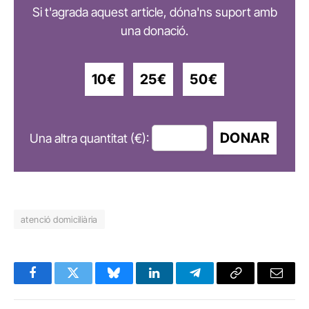
Si t'agrada aquest article, dóna'ns suport amb
una donació.
10€
25€
50€
DONAR
Una altra quantitat (€):
atenció domiciliària
Facebook
Twitter
Bluesky
LinkedIn
Telegram
Copy
Email
Link