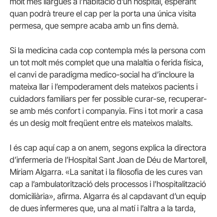
molt més llargues a l’habitació d’un hospital, esperant
quan podrà treure el cap per la porta una única visita
permesa, que sempre acaba amb un fins demà.
Si la medicina cada cop contempla més la persona com
un tot molt més complet que una malaltia o ferida física,
el canvi de paradigma medico-social ha d’incloure la
mateixa llar i l’empoderament dels mateixos pacients i
cuidadors familiars per fer possible curar-se, recuperar-
se amb més confort i companyia. Fins i tot morir a casa
és un desig molt freqüent entre els mateixos malalts.
I és cap aquí cap a on anem, segons explica la directora
d’infermeria de l’Hospital Sant Joan de Déu de Martorell,
Míriam Algarra. «La sanitat i la filosofia de les cures van
cap a l’ambulatorització dels processos i l’hospitalització
domiciliària», afirma. Algarra és al capdavant d’un equip
de dues infermeres que, una al matí i l’altra a la tarda,