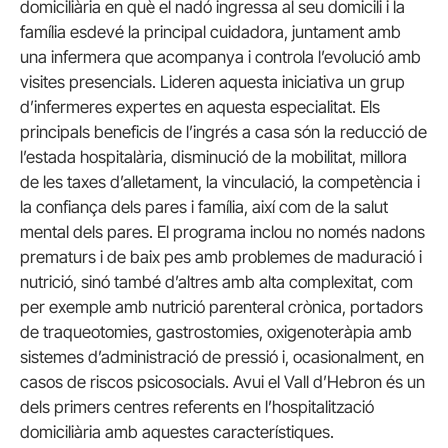
domiciliària en què el nadó ingressa al seu domicili i la
família esdevé la principal cuidadora, juntament amb
una infermera que acompanya i controla l’evolució amb
visites presencials. Lideren aquesta iniciativa un grup
d’infermeres expertes en aquesta especialitat. Els
principals beneficis de l’ingrés a casa són la reducció de
l’estada hospitalària, disminució de la mobilitat, millora
de les taxes d’alletament, la vinculació, la competència i
la confiança dels pares i família, així com de la salut
mental dels pares. El programa inclou no només nadons
prematurs i de baix pes amb problemes de maduració i
nutrició, sinó també d’altres amb alta complexitat, com
per exemple amb nutrició parenteral crònica, portadors
de traqueotomies, gastrostomies, oxigenoteràpia amb
sistemes d’administració de pressió i, ocasionalment, en
casos de riscos psicosocials. Avui el Vall d’Hebron és un
dels primers centres referents en l’hospitalització
domiciliària amb aquestes característiques.