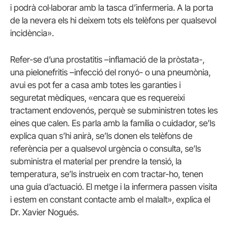
i podrà col·laborar amb la tasca d’infermeria. A la porta
de la nevera els hi deixem tots els telèfons per qualsevol
incidència».
Refer-se d’una prostatitis –inflamació de la pròstata-,
una pielonefritis –infecció del ronyó- o una pneumònia,
avui es pot fer a casa amb totes les garanties i
seguretat mèdiques, «encara que es requereixi
tractament endovenós, perquè se subministren totes les
eines que calen. Es parla amb la família o cuidador, se’ls
explica quan s’hi anirà, se’ls donen els telèfons de
referència per a qualsevol urgència o consulta, se’ls
subministra el material per prendre la tensió, la
temperatura, se’ls instrueix en com tractar-ho, tenen
una guia d’actuació. El metge i la infermera passen visita
i estem en constant contacte amb el malalt», explica el
Dr. Xavier Nogués.