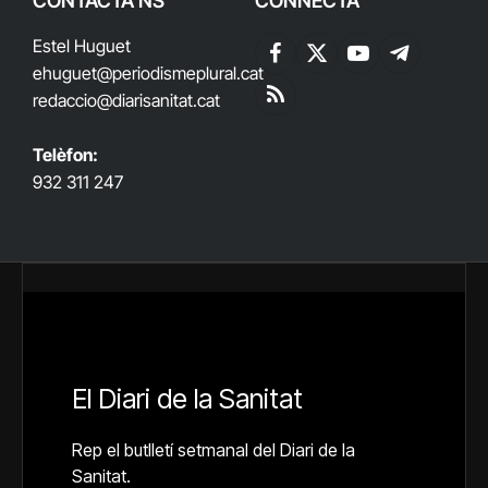
CONTACTA'NS
CONNECTA
Estel Huguet
Facebook
X
YouTube
Telegram
ehuguet
@periodismeplural.cat
(Twitter)
redaccio@diarisanitat.cat
RSS
Telèfon:
932 311 247