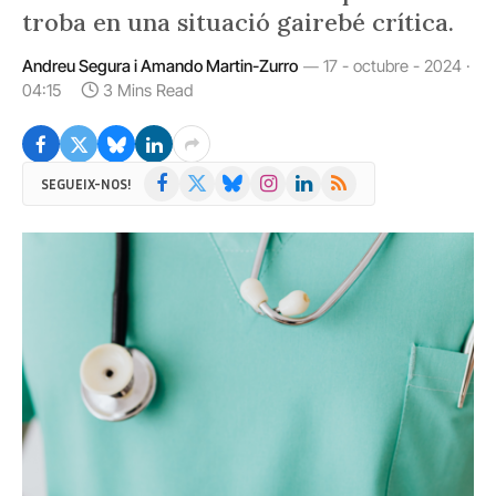
troba en una situació gairebé crítica.
Andreu Segura i Amando Martin-Zurro
17 - octubre - 2024 ·
04:15
3 Mins Read
Facebook
X
Bluesky
Instagram
LinkedIn
RSS
SEGUEIX-NOS!
(Twitter)