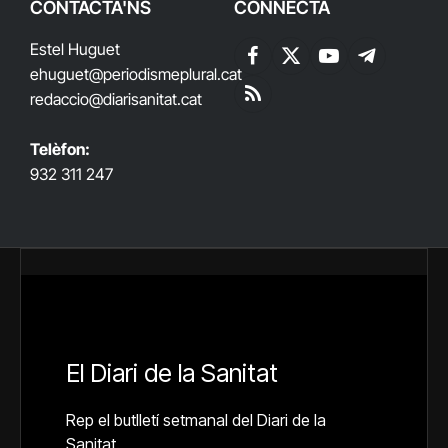
CONTACTA'NS
CONNECTA
Estel Huguet
Facebook
X
YouTube
Telegram
ehuguet
@periodismeplural.cat
(Twitter)
redaccio@diarisanitat.cat
RSS
Telèfon:
932 311 247