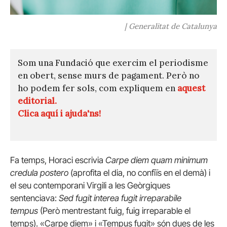
| Generalitat de Catalunya
Som una Fundació que exercim el periodisme
en obert, sense murs de pagament. Però no
ho podem fer sols, com expliquem en
aquest
editorial.
Clica aquí i ajuda'ns!
Fa temps, Horaci escrivia
Carpe diem quam minimum
credula postero
(aprofita el dia, no confiïs en el demà) i
el seu contemporani Virgili a les Geòrgiques
sentenciava:
Sed fugit interea fugit irreparabile
tempus
(Però mentrestant fuig, fuig irreparable el
temps). «Carpe diem» i «Tempus fugit» són dues de les