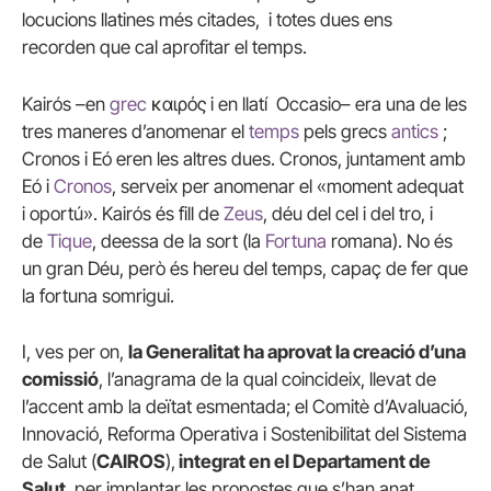
locucions llatines més citades, i totes dues ens
recorden que cal aprofitar el temps.
Kairós –en
grec
καιρός i en llatí Occasio– era una de les
tres maneres d’anomenar el
temps
pels grecs
antics
;
Cronos i Eó eren les altres dues. Cronos, juntament amb
Eó i
Cronos
, serveix per anomenar el «moment adequat
i oportú». Kairós és fill de
Zeus
, déu del cel i del tro, i
de
Tique
, deessa de la sort (la
Fortuna
romana). No és
un gran Déu, però és hereu del temps, capaç de fer que
la fortuna somrigui.
I, ves per on,
la Generalitat ha aprovat la creació d’una
comissió
, l’anagrama de la qual coincideix, llevat de
l’accent amb la deïtat esmentada; el Comitè d’Avaluació,
Innovació, Reforma Operativa i Sostenibilitat del Sistema
de Salut (
CAIROS
),
integrat en el Departament de
Salut
, per implantar les propostes que s’han anat