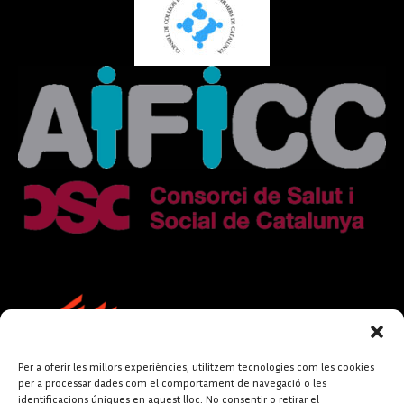
Per a oferir les millors experiències, utilitzem tecnologies com les cookies
per a processar dades com el comportament de navegació o les
identificacions úniques en aquest lloc. No consentir o retirar el