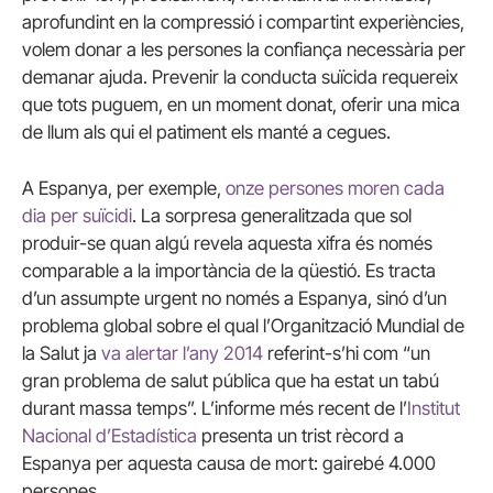
aprofundint en la compressió i compartint experiències,
volem donar a les persones la confiança necessària per
demanar ajuda. Prevenir la conducta suïcida requereix
que tots puguem, en un moment donat, oferir una mica
de llum als qui el patiment els manté a cegues.
A Espanya, per exemple,
onze persones moren cada
dia per suïcidi
. La sorpresa generalitzada que sol
produir-se quan algú revela aquesta xifra és només
comparable a la importància de la qüestió. Es tracta
d’un assumpte urgent no només a Espanya, sinó d’un
problema global sobre el qual l’Organització Mundial de
la Salut ja
va alertar l’any 2014
referint-s’hi com “un
gran problema de salut pública que ha estat un tabú
durant massa temps”. L’informe més recent de l’
Institut
Nacional d’Estadística
presenta un trist rècord a
Espanya per aquesta causa de mort: gairebé 4.000
persones.