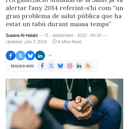
alertar l'any 2014 referint-s'hi com “un
gran problema de salut pública que ha
estat un tabú durant massa temps”
Susana Al-Halabí
13 - septiembre - 2022 · 06:30
Updated:
julio 7, 2024
6 Mins Read
Facebook
X
Bluesky
Instagram
LinkedIn
RSS
SEGUEIX-NOS!
(Twitter)