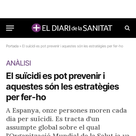
Portada
»
El suïcidi es pot prevenir i aquestes són les estratègies per fer-ho
ANÀLISI
El suïcidi es pot prevenir i
aquestes són les estratègies
per fer-ho
A Espanya, onze persones moren cada
dia per suïcidi. Es tracta d'un
assumpte global sobre el qual
l'Organització Mundial de la Salut ja va