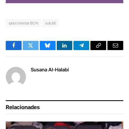
salut mental BCN
suïcidi
Facebook
Twitter
Bluesky
LinkedIn
Telegram
Copy
Email
Link
Susana Al-Halabí
Relacionades