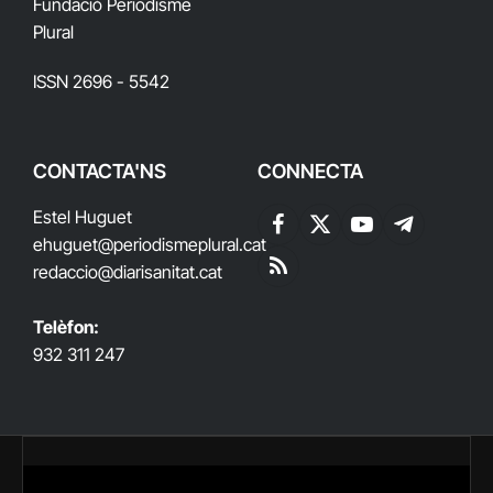
Fundació Periodisme
Plural
ISSN 2696 - 5542
CONTACTA'NS
CONNECTA
Estel Huguet
Facebook
X
YouTube
Telegram
ehuguet
@periodismeplural.cat
(Twitter)
redaccio@diarisanitat.cat
RSS
Telèfon:
932 311 247