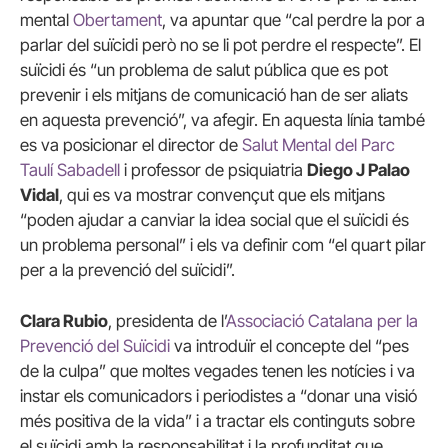
mental
Obertament
, va apuntar que “cal perdre la por a
parlar del suïcidi però no se li pot perdre el respecte”. El
suïcidi és “un problema de salut pública que es pot
prevenir i els mitjans de comunicació han de ser aliats
en aquesta prevenció”, va afegir. En aquesta línia també
es va posicionar el director de
Salut Mental del Parc
Taulí Sabadell
i professor de psiquiatria
Diego J Palao
Vidal
, qui es va mostrar convençut que els mitjans
“poden ajudar a canviar la idea social que el suïcidi és
un problema personal” i els va definir com “el quart pilar
per a la prevenció del suïcidi”.
Clara Rubio
, presidenta de l’
Associació Catalana per la
Prevenció del Suïcidi
va introduïr el concepte del “pes
de la culpa” que moltes vegades tenen les notícies i va
instar els comunicadors i periodistes a “donar una visió
més positiva de la vida” i a tractar els continguts sobre
el suïcidi amb la responsabilitat i la profunditat que