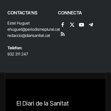
CONTACTA'NS
CONNECTA
Estel Huguet
Facebook
X
YouTube
Telegram
ehuguet
@periodismeplural.cat
(Twitter)
redaccio@diarisanitat.cat
RSS
Telèfon:
932 311 247