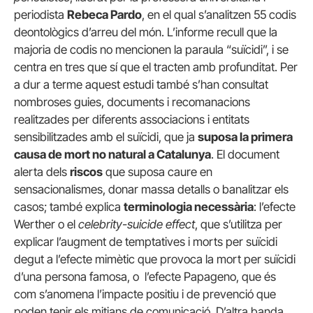
periodista
Rebeca Pardo
, en el qual s’analitzen 55 codis
deontològics d’arreu del món. L’informe recull que la
majoria de codis no mencionen la paraula “suïcidi”, i se
centra en tres que sí que el tracten amb profunditat. Per
a dur a terme aquest estudi també s’han consultat
nombroses guies, documents i recomanacions
realitzades per diferents associacions i entitats
sensibilitzades amb el suïcidi, que ja
suposa la primera
causa de mort no natural a Catalunya
. El document
alerta dels
riscos
que suposa caure en
sensacionalismes, donar massa detalls o banalitzar els
casos; també explica
terminologia necessària
: l’efecte
Werther o el
celebrity-suicide effect
, que s’utilitza per
explicar l’augment de temptatives i morts per suïcidi
degut a l’efecte mimètic que provoca la mort per suïcidi
d’una persona famosa, o l’efecte Papageno, que és
com s’anomena l’impacte positiu i de prevenció que
poden tenir els mitjans de comunicació. D’altra banda,