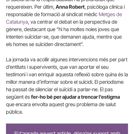
requereixen. Per últim,
Anna Robert
, psicòloga clínica i
responsable de formació al sindicat mèdic
Metges de
Catalunya
, va centrar el debat en la perspectiva de
gènere, destacant que “hi ha moltes noies joves que
intenten suïcidar-se, que demanen ajuda, mentre que
els homes se suïciden directament”.
La jornada va acollir algunes intervencions més per part
d’entitats i supervivents, que van aportar el seu
testimoni i van enriquir aquesta reflexió sobre quina és la
millor manera d’informar sobre el suïcidi. El periodisme
ha passat de silenciar el suïcidi a parlar-ne. El pas
següent és
fer-ho bé per ajudar a trencar l’estigma
que encara envolta aquest greu problema de salut
pública.
Si t'agrada aquest article, dóna'ns suport amb