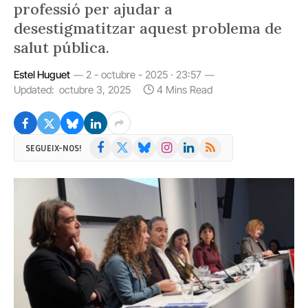
professió per ajudar a
desestigmatitzar aquest problema de
salut pública.
Estel Huguet
2 - octubre - 2025 · 23:57
Updated:
octubre 3, 2025
4 Mins Read
Facebook
X
Bluesky
Instagram
LinkedIn
RSS
SEGUEIX-NOS!
(Twitter)