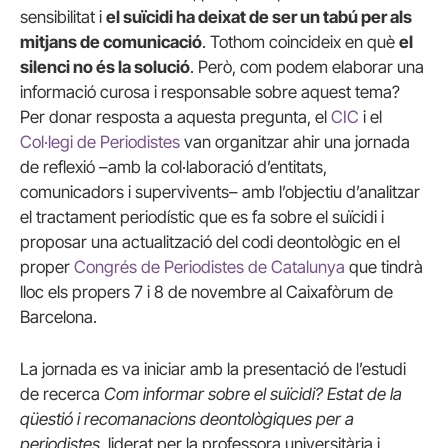
sensibilitat i
el suïcidi ha deixat de ser un tabú per als
mitjans de comunicació
. Tothom coincideix en què
el
silenci no és la solució
. Però, com podem elaborar una
informació curosa i responsable sobre aquest tema?
Per donar resposta a aquesta pregunta, el
CIC
i el
Col·legi de Periodistes
van organitzar ahir una jornada
de reflexió –amb la col·laboració d’entitats,
comunicadors i supervivents– amb l’objectiu d’analitzar
el tractament periodístic que es fa sobre el suïcidi i
proposar una actualització del codi deontològic en el
proper
Congrés de Periodistes de Catalunya
que tindrà
lloc els propers 7 i 8 de novembre al Caixafòrum de
Barcelona.
La jornada es va iniciar amb la presentació de l’estudi
de recerca
Com informar sobre el suïcidi? Estat de la
qüestió i recomanacions deontològiques per a
periodistes
, liderat per la professora universitària i