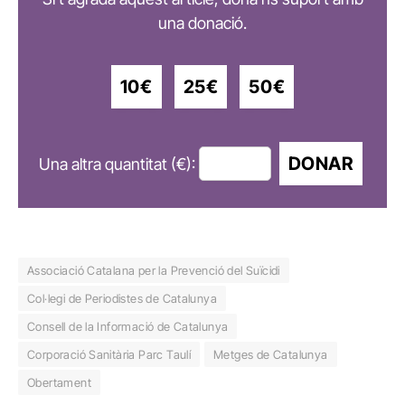
una donació.
10€
25€
50€
DONAR
Una altra quantitat (€):
Associació Catalana per la Prevenció del Suïcidi
Col·legi de Periodistes de Catalunya
Consell de la Informació de Catalunya
Corporació Sanitària Parc Taulí
Metges de Catalunya
Obertament