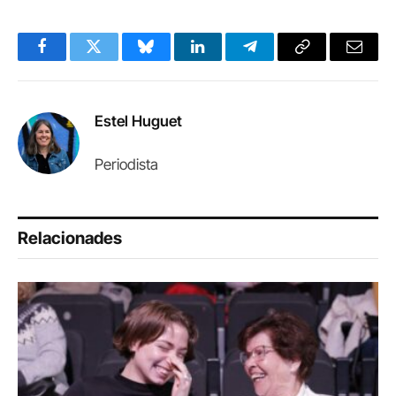
Facebook
Twitter
Bluesky
LinkedIn
Telegram
Copy
Email
Link
Estel Huguet
Periodista
Relacionades