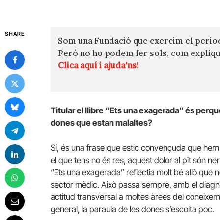
SHARE
Som una Fundació que exercim el perio
Però no ho podem fer sols, com expli
Clica aquí i ajuda'ns!
Titular el llibre “Ets una exagerada” és perqu
dones que estan malaltes?
Sí, és una frase que estic convençuda que hem e
el que tens no és res, aquest dolor al pit són n
“Ets una exagerada” reflectia molt bé allò que n
sector mèdic. Això passa sempre, amb el diagnò
actitud transversal a moltes àrees del coneixeme
general, la paraula de les dones s’escolta poc.