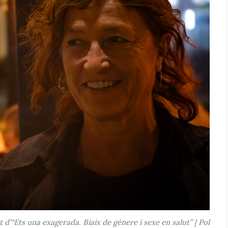
’“Ets una exagerada. Biaix de gènere i sexe en salut” | Pol