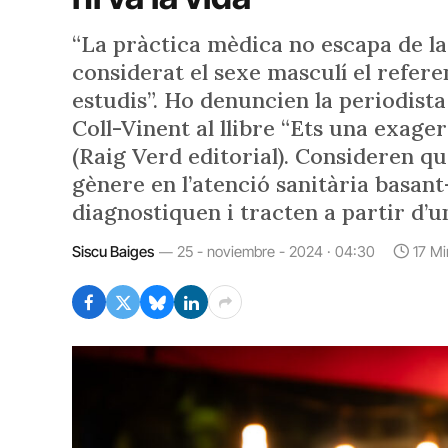
“La pràctica mèdica no escapa de l
considerat el sexe masculí el refere
estudis”. Ho denuncien la periodist
Coll-Vinent al llibre “Ets una exager
(Raig Verd editorial). Consideren qu
gènere en l’atenció sanitària basant-
diagnostiquen i tracten a partir d’u
Siscu Baiges
25 - noviembre - 2024 · 04:30
17 M