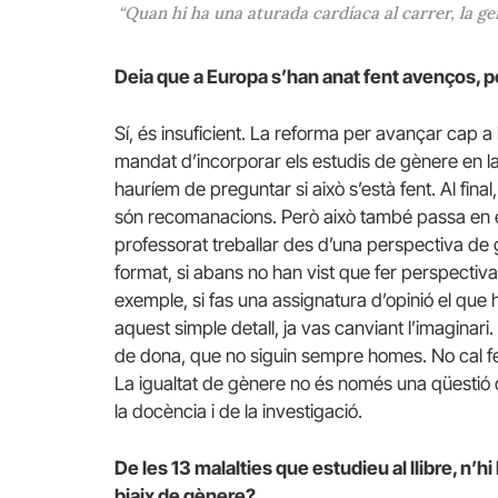
“Quan hi ha una aturada cardíaca al carrer, la gen
Deia que a Europa s’han anat fent avenços, p
Sí, és insuficient. La reforma per avançar cap a
mandat d’incorporar els estudis de gènere en la 
hauríem de preguntar si això s’està fent. Al fina
són recomanacions. Però això també passa en e
professorat treballar des d’una perspectiva de 
format, si abans no han vist que fer perspectiv
exemple, si fas una assignatura d’opinió el que
aquest simple detall, ja vas canviant l’imaginar
de dona, que no siguin sempre homes. No cal fe
La igualtat de gènere no és només una qüestió de 
la docència i de la investigació.
De les 13 malalties que estudieu al llibre, n’
biaix de gènere?