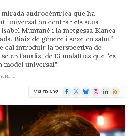
a mirada androcèntrica que ha
nt universal on centrar els seus
a Isabel Muntané i la metgessa Blanca
ada. Biaix de gènere i sexe en salut”
e cal introduir la perspectiva de
se en l’anàlisi de 13 malalties que “es
n model universal”.
ins Read
Facebook
X
Bluesky
Instagram
LinkedIn
RSS
SEGUEIX-NOS!
(Twitter)