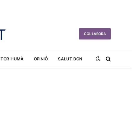
COL·LABORA
CTOR HUMÀ
OPINIÓ
SALUT BCN