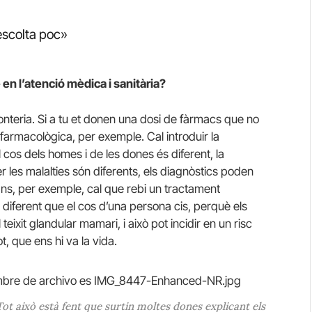
’escolta poc»
 en l’atenció mèdica i sanitària?
onteria. Si a tu et donen una dosi de fàrmacs que no
 farmacològica, per exemple. Cal introduir la
cos dels homes i de les dones és diferent, la
r les malalties són diferents, els diagnòstics poden
ans, per exemple, cal que rebi un tractament
rà diferent que el cos d’una persona cis, perquè els
ixit glandular mamari, i això pot incidir en un risc
t, que ens hi va la vida.
ot això està fent que surtin moltes dones explicant els