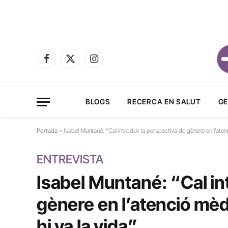
Facebook
X
Instagram
(Twitter)
BLOGS
RECERCA EN SALUT
GE
Portada
»
Isabel Muntané: “Cal introduir la perspectiva de gènere en l’atenc
ENTREVISTA
Isabel Muntané: “Cal int
gènere en l’atenció mèd
hi va la vida”