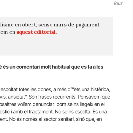
Rius
disme en obert, sense murs de pagament.
quem en
aquest editorial.
è és un comentari molt habitual que es fa a les
scoltat totes les dones, a més d’“ets una histèrica,
ervis, ansietat”. Són frases recurrents. Pensàvem que
osaltres volíem denunciar: com se’ns llegeix en el
stic i amb el tractament. No se’ns escolta. És una
nt. No és només al sector sanitari, sinó que, en