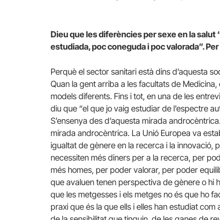
Dieu que les diferències per sexe en la salu
estudiada, poc coneguda i poc valorada”. Per
Perquè el sector sanitari està dins d’aquesta soc
Quan la gent arriba a les facultats de Medicina
models diferents. Fins i tot, en una de les entrev
diu que “el que jo vaig estudiar de l’espectre aut
S’ensenya des d’aquesta mirada androcèntrica
mirada androcèntrica. La Unió Europea va estab
igualtat de gènere en la recerca i la innovació
necessiten més diners per a la recerca, per po
més homes, per poder valorar, per poder equili
que avaluen tenen perspectiva de gènere o hi 
que les metgesses i els metges no és que ho fa
praxi que és la que ells i elles han estudiat co
de la sensibilitat que tinguin, de les ganes de 