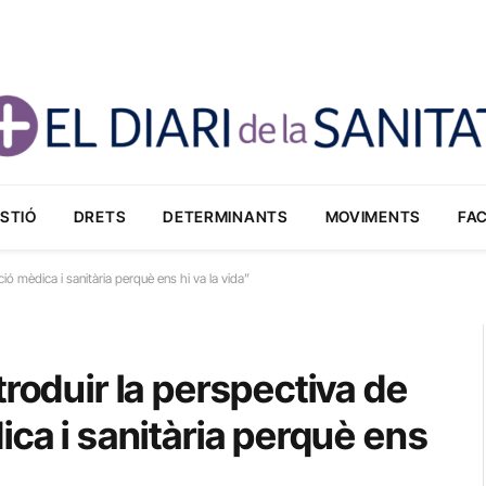
STIÓ
DRETS
DETERMINANTS
MOVIMENTS
FA
ió mèdica i sanitària perquè ens hi va la vida”
roduir la perspectiva de
ica i sanitària perquè ens