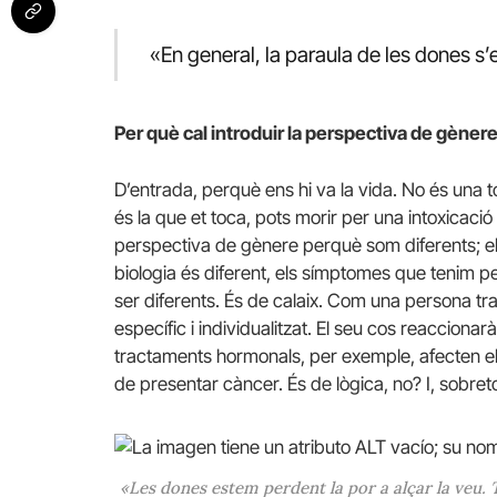
«En general, la paraula de les dones s
Per què cal introduir la perspectiva de gènere
D’entrada, perquè ens hi va la vida. No és una t
és la que et toca, pots morir per una intoxicació
perspectiva de gènere perquè som diferents; el 
biologia és diferent, els símptomes que tenim pe
ser diferents. És de calaix. Com una persona tr
específic i individualitzat. El seu cos reacciona
tractaments hormonals, per exemple, afecten el te
de presentar càncer. És de lògica, no? I, sobreto
«Les dones estem perdent la por a alçar la veu. T