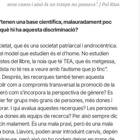
seus casos i això fa un temps no passava”. | Pol Rius
t “tenen una base científica, malauradament poc
 què hi ha aquesta discriminació?
ietat, que és una societat patriarcal i androcèntrica.
, el model que estudien és el d’home. No estudien
istes del llibre, la noia que té TEA, que és metgessa,
ista no té res a veure amb l’autisme que jo tinc”.
. Després, les recerques també tenen aquesta
lir com a compromís transversal la promoció de la
, però com s’incorpora la perspectiva de gènere? Es
der fer grups més grans de persones, més dones i
brar. I qui avalua aquestes recerques? Les persones
ha dones als equips de recerca? Per això sempre dic
cin malament. És una mala praxi, però és una mala
m a bona. Llavors, poden anar introduint canvis, depèn
revisar-se, però això no ho podem deixar en mans de