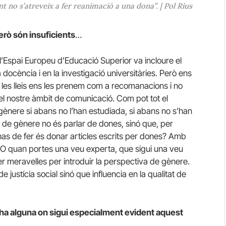
t no s’atreveix a fer reanimació a una dona”. | Pol Rius
erò són insuficients
…
 l’Espai Europeu d’Educació Superior va incloure el
docència i en la investigació universitàries. Però ens
l, les lleis ens les prenem com a recomanacions i no
l nostre àmbit de comunicació. Com pot tot el
gènere si abans no l’han estudiada, si abans no s’han
a de gènere no és parlar de dones, sinó que, per
 has de fer és donar articles escrits per dones? Amb
i. O quan portes una veu experta, que sigui una veu
r meravelles per introduir la perspectiva de gènere.
justícia social sinó que influencia en la qualitat de
hi ha alguna on sigui especialment evident aquest