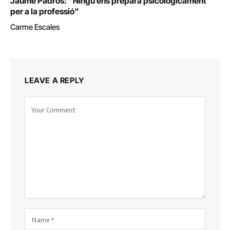
Jaume Padrós: “Ningú ens prepara psicològicament
per a la professió”
Carme Escales
LEAVE A REPLY