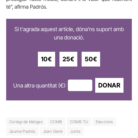
té”, afirma Padrós.
Si t'agrada aquest article, dóna'ns suport amb
una donació.
10€
25€
50€
DONAR
Una altra quantitat (€):
Col·legi de Metges
COMB
COMB TU
Eleccions
Jaume Padrós
Joan Gené
Junta