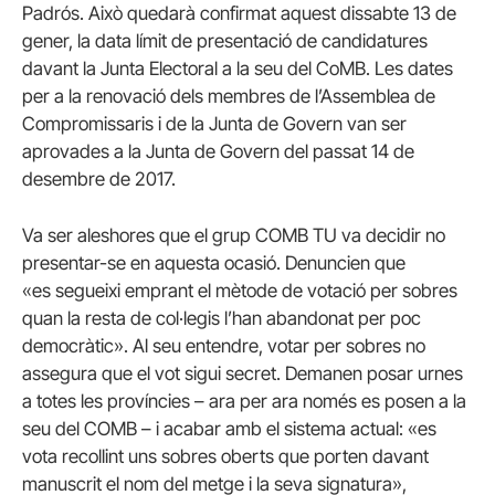
Padrós. Això quedarà confirmat aquest dissabte 13 de
gener, la data límit de presentació de candidatures
davant la Junta Electoral a la seu del CoMB. Les dates
per a la renovació dels membres de l’Assemblea de
Compromissaris i de la Junta de Govern van ser
aprovades a la Junta de Govern del passat 14 de
desembre de 2017.
Va ser aleshores que el grup COMB TU va decidir no
presentar-se en aquesta ocasió. Denuncien que
«es segueixi emprant el mètode de votació per sobres
quan la resta de col·legis l’han abandonat per poc
democràtic». Al seu entendre, votar per sobres no
assegura que el vot sigui secret. Demanen posar urnes
a totes les províncies – ara per ara només es posen a la
seu del COMB – i acabar amb el sistema actual: «es
vota recollint uns sobres oberts que porten davant
manuscrit el nom del metge i la seva signatura»,