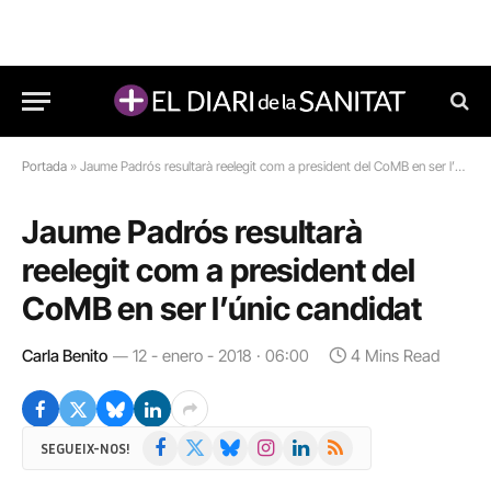
Portada
»
Jaume Padrós resultarà reelegit com a president del CoMB en ser l’únic candidat
Jaume Padrós resultarà
reelegit com a president del
CoMB en ser l’únic candidat
Carla Benito
12 - enero - 2018 · 06:00
4 Mins Read
Facebook
X
Bluesky
Instagram
LinkedIn
RSS
SEGUEIX-NOS!
(Twitter)