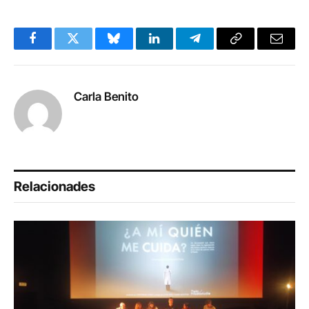
Facebook
Twitter
Bluesky
LinkedIn
Telegram
Copy
Email
Link
Carla Benito
Relacionades