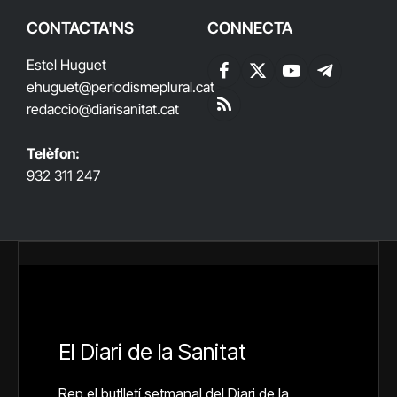
CONTACTA'NS
CONNECTA
Estel Huguet
Facebook
X
YouTube
Telegram
ehuguet
@periodismeplural.cat
(Twitter)
redaccio@diarisanitat.cat
RSS
Telèfon:
932 311 247