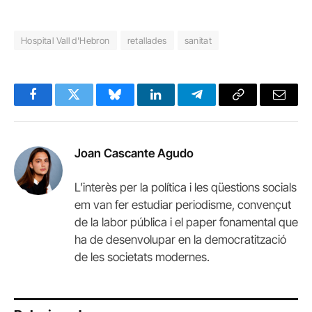
Hospital Vall d'Hebron
retallades
sanitat
Facebook
Twitter
Bluesky
LinkedIn
Telegram
Copy
Email
Link
Joan Cascante Agudo
L’interès per la política i les qüestions socials
em van fer estudiar periodisme, convençut
de la labor pública i el paper fonamental que
ha de desenvolupar en la democratització
de les societats modernes.