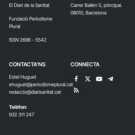
El Diari de la Sanitat
Carrer Bailén 5, principal.
08010, Barcelona
Fundació Periodisme
Plural
ISSN 2696 - 5542
CONTACTA'NS
CONNECTA
Estel Huguet
Facebook
X
YouTube
Telegram
ehuguet
@periodismeplural.cat
(Twitter)
redaccio@diarisanitat.cat
RSS
Telèfon:
932 311 247