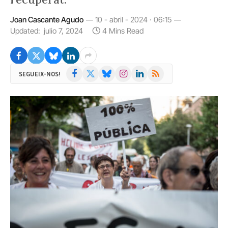
Joan Cascante Agudo
10 - abril - 2024 · 06:15
Updated:
julio 7, 2024
4 Mins Read
Facebook
X
Bluesky
Instagram
LinkedIn
RSS
SEGUEIX-NOS!
(Twitter)