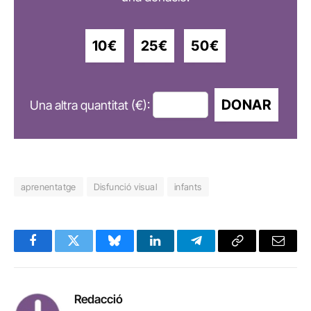
10€
25€
50€
DONAR
Una altra quantitat (€):
aprenentatge
Disfunció visual
infants
Facebook
Twitter
Bluesky
LinkedIn
Telegram
Copy
Email
Link
Redacció