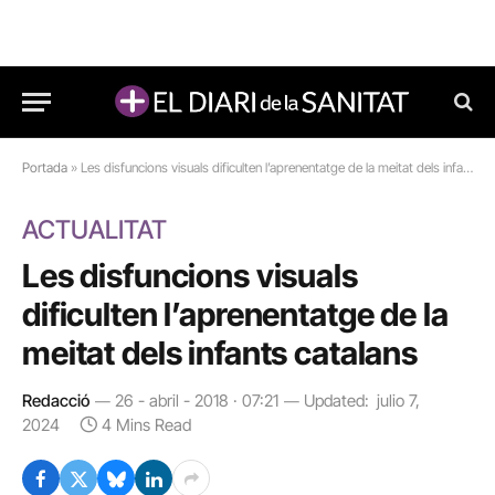
Portada
»
Les disfuncions visuals dificulten l’aprenentatge de la meitat dels infants catalans
ACTUALITAT
Les disfuncions visuals
dificulten l’aprenentatge de la
meitat dels infants catalans
Redacció
26 - abril - 2018 · 07:21
Updated:
julio 7,
2024
4 Mins Read