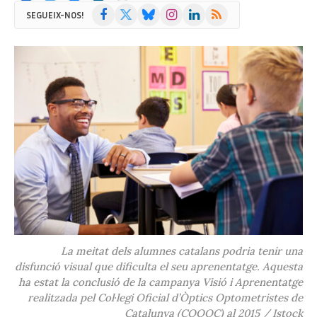
Facebook
X
Bluesky
Instagram
LinkedIn
RSS
SEGUEIX-NOS!
(Twitter)
La meitat dels alumnes catalans podria tenir una
disfunció visual que dificulta el seu aprenentatge. Aquesta
ha estat la conclusió de la campanya Visió i Aprenentatge
realitzada pel Col·legi Oficial d’Òptics Optometristes de
Catalunya (COOOC) al 2015 / Istock