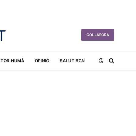
COL·LABORA
CTOR HUMÀ
OPINIÓ
SALUT BCN