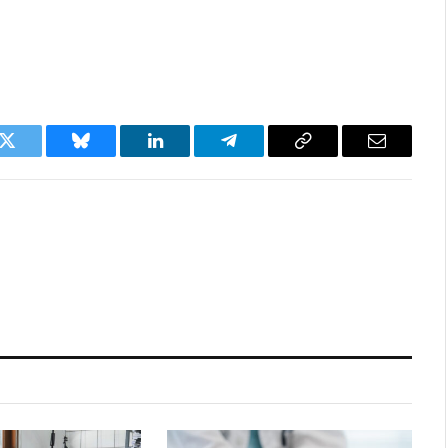
k
Twitter
Bluesky
LinkedIn
Telegram
Copy
Email
Link