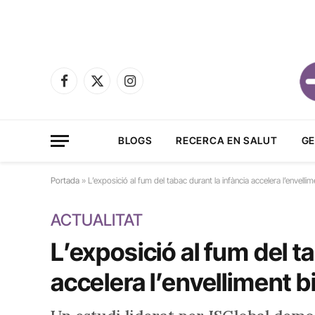
Facebook
X
Instagram
(Twitter)
BLOGS
RECERCA EN SALUT
GE
Portada
»
L’exposició al fum del tabac durant la infància accelera l’envellim
ACTUALITAT
L’exposició al fum del t
accelera l’envelliment b