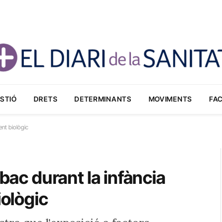
STIÓ
DRETS
DETERMINANTS
MOVIMENTS
FA
ent biològic
abac durant la infància
iològic