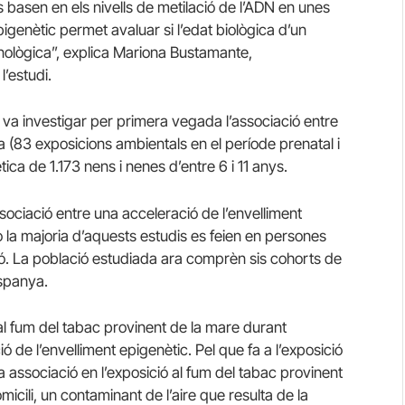
s basen en els nivells de metilació de l’ADN en unes
igenètic permet avaluar si l’edat biològica d’un
ronològica”, explica Mariona Bustamante,
l’estudi.
e va investigar per primera vegada l’associació entre
a (83 exposicions ambientals en el període prenatal i
tica de 1.173 nens i nenes d’entre 6 i 11 anys.
ssociació entre una acceleració de l’envelliment
ò la majoria d’aquests estudis es feien en persones
ció. La població estudiada ara comprèn sis cohorts de
Espanya.
 al fum del tabac provinent de la mare durant
de l’envelliment epigenètic. Pel que fa a l’exposició
a associació en l’exposició al fum del tabac provinent
micili, un contaminant de l’aire que resulta de la