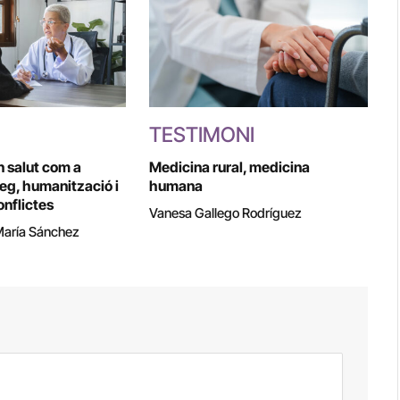
TESTIMONI
n salut com a
Medicina rural, medicina
leg, humanització i
humana
onflictes
Vanesa Gallego Rodríguez
María Sánchez