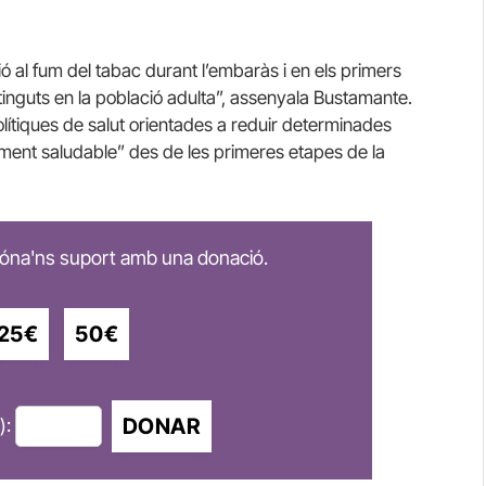
ció al fum del tabac durant l’embaràs i en els primers
inguts en la població adulta”, assenyala Bustamante.
lítiques de salut orientades a reduir determinades
iment saludable” des de les primeres etapes de la
 dóna'ns suport amb una donació.
25€
50€
DONAR
):