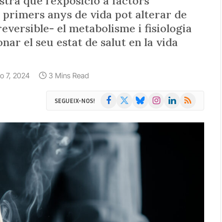
tra que l'exposició a factors
s primers anys de vida pot alterar de
reversible- el metabolisme i fisiologia
nar el seu estat de salut en la vida
lio 7, 2024
3 Mins Read
Facebook
X
Bluesky
Instagram
LinkedIn
RSS
SEGUEIX-NOS!
(Twitter)