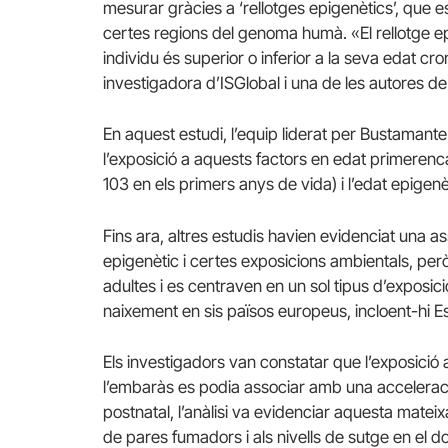
mesurar gràcies a ‘rellotges epigenètics’, que e
certes regions del genoma humà. «El rellotge ep
individu és superior o inferior a la seva edat c
investigadora d’ISGlobal i una de les autores de 
En aquest estudi, l’equip liderat per Bustamant
l’exposició a aquests factors en edat primerenc
103 en els primers anys de vida) i l’edat epigenè
Fins ara, altres estudis havien evidenciat una a
epigenètic i certes exposicions ambientals, per
adultes i es centraven en un sol tipus d’exposi
naixement en sis països europeus, incloent-hi 
Els investigadors van constatar que l’exposició
l’embaràs es podia associar amb una acceleració 
postnatal, l’anàlisi va evidenciar aquesta mateix
de pares fumadors i als nivells de sutge en el do