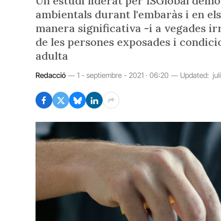
Un estudi liderat per ISGlobal demos
ambientals durant l'embaràs i en el
manera significativa -i a vegades ir
de les persones exposades i condicio
adulta
Redacció
1 - septiembre - 2021 · 06:20
Updated:
ju