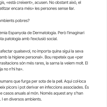
is, «està creixent», acusen. No obstant això, el
itzar encara més» les persones sense llar.
 ambients pobres?
dèmia Espanyola de Dermatologia. Però l’imaginari
ta patologia amb l’exclusió social.
 afectar qualsevol, no importa quina sigui la seva
e amb la higiene personal». Bou repeteix que «per
asitacions són més rares, la sarna la veiem molt. El
a no n’hi ha».
humans que furga per sota de la pell. Aquí col·loca
eix picors i pot derivar en infeccions associades. És
 de casos anuals al món. Només aquest any s’han
 I en diversos ambients.