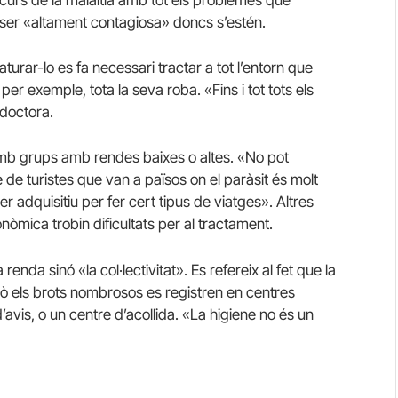
curs de la malaltia amb tot els problemes que
 ser «altament contagiosa» doncs s’estén.
turar-lo es fa necessari tractar a tot l’entorn que
per exemple, tota la seva roba. «Fins i tot tots els
 doctora.
 amb grups amb rendes baixes o altes. «No pot
e de turistes que van a països on el paràsit és molt
r adquisitiu per fer cert tipus de viatges». Altres
mica trobin dificultats per al tractament.
enda sinó «la col·lectivitat». Es refereix al fet que la
xò els brots nombrosos es registren en centres
’avis, o un centre d’acollida. «La higiene no és un