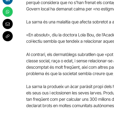
perquè considera que no s’han frenat els contag
Govern local ha demanat calma per «no estigmat
La sarna és una malaltia que afecta sobretot a
«En absolut», diu la doctora Lola Bou, de l’Aca
col·lectiu sembla que tendeix a relacionar aques
Al contrari, els dermatòlegs subratllen que «pot
classe social, raça o edat, i sense relacionar-s
descomptat és molt freqüent, així com altres par
problema és que la societat sembla creure que j
La sarna la produeix un àcar paràsit propi dels 
els seus ous i eclosionen les seves larves. Produ
tan freqüent com per calcular uns 300 milions
declarat brots en moltes comunitats autònomes.