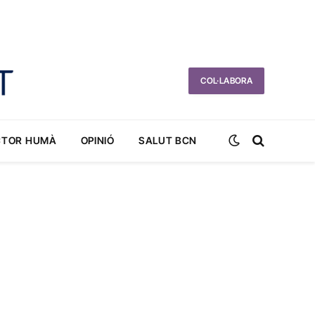
COL·LABORA
CTOR HUMÀ
OPINIÓ
SALUT BCN