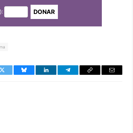
DONAR
):
rna
k
Twitter
Bluesky
LinkedIn
Telegram
Copy
Email
Link