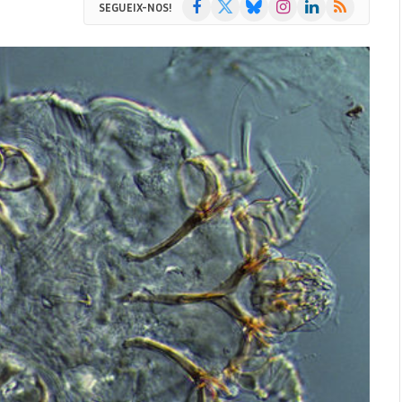
Facebook
X
Bluesky
Instagram
LinkedIn
RSS
SEGUEIX-NOS!
(Twitter)