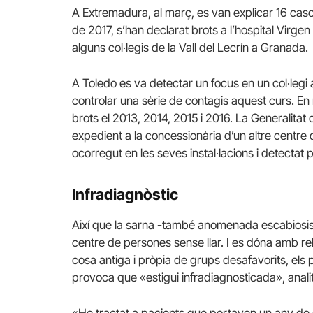
A Extremadura, al març, es van explicar 16 casos
de 2017, s’han declarat brots a l’hospital Virgen 
alguns col·legis de la Vall del Lecrín a Granada.
A Toledo es va detectar un focus en un col·legi 
controlar una sèrie de contagis aquest curs. E
brots el 2013, 2014, 2015 i 2016. La Generalitat
expedient a la concessionària d’un altre centre 
ocorregut en les seves instal·lacions i detectat p
Infradiagnòstic
Així que la sarna -també anomenada escabiosis
centre de persones sense llar. I es dóna amb re
cosa antiga i pròpia de grups desafavorits, els 
provoca que «estigui infradiagnosticada», anali