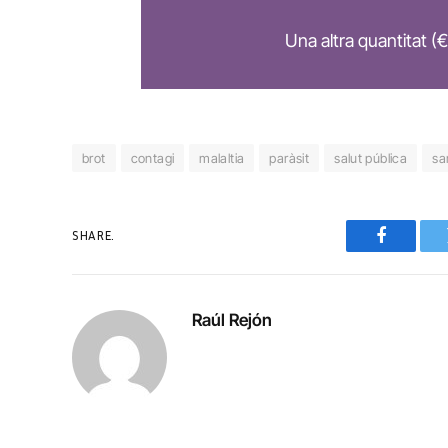
Una altra quantitat (€
brot
contagi
malaltia
paràsit
salut pública
sa
SHARE.
Faceboo
Raúl Rejón