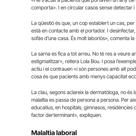
«He tractat a pacients que portaven un any de 
comporta». I en circular casos sense detectar i
La qüestió és que, un cop establert un cas, per a
està en contacte amb el portador. I desinfectar, 
sofàs d’una casa. És molt laboriós», comenta la
La sarna es fica a tot arreu. No té res a veure
estigmatitzar», reitera Lola Bou. I posa l’exempl
actiu i el contrauen «i són persones amb alt pode
cosa és que pacients amb menys capacitat econò
La clau, segons aclareix la dermatòloga, no és la r
malaltia es passa de persona a persona. Per ai
educatius, en hospitals, gimnasos, residències d
factor derterminant», expliquen.
Malaltia laboral