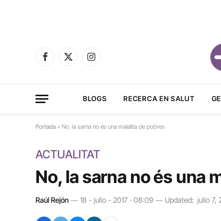
Facebook
X
Instagram
(Twitter)
BLOGS
RECERCA EN SALUT
GE
Portada
»
No, la sarna no és una malaltia de pobres
ACTUALITAT
No, la sarna no és una m
Raúl Rejón
18 - julio - 2017 · 08:09
Updated:
julio 7,