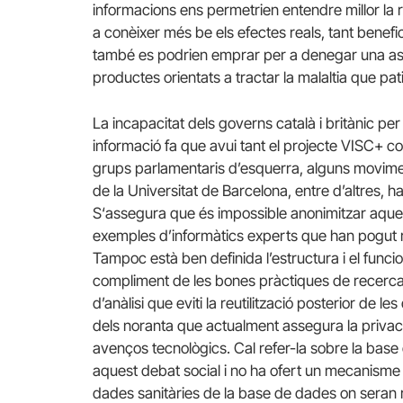
informacions ens permetrien entendre millor la 
a conèixer més
be
els efectes reals, tant benef
també es podrien emprar per a denegar una as
productes orientats a tractar la malaltia que pat
La incapacitat dels governs català i britànic pe
informació fa que avui tant el projecte VISC+ c
grups parlamentaris d’esquerra, alguns moviment
de la Universitat de Barcelona, entre d’altres, h
S
‘
assegura que és impossible anonimitzar
aque
exemples d’informàtics experts que han pogut rei
Tampoc està ben definida l’estructura i el funci
compliment de les bones pràctiques de recerc
d’anàlisi que eviti la reutilització posterior de l
dels noranta que actualment assegura la privac
avenços tecnològics. Cal refer-la sobre la base 
aquest debat social i no ha ofert un mecanisme à
dades sanitàries de la base de dades on seran r