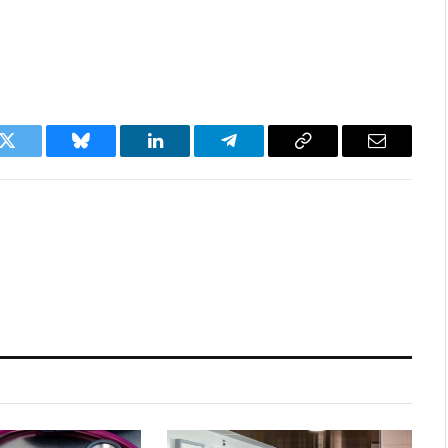
k
Twitter
Bluesky
LinkedIn
Telegram
Copy
Email
Link