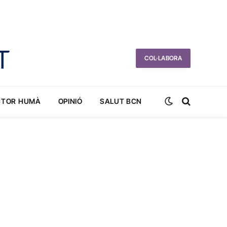
COL·LABORA
CTOR HUMÀ
OPINIÓ
SALUT BCN