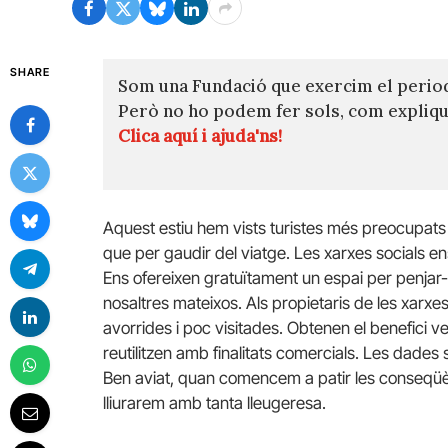
SHARE
Som una Fundació que exercim el perio
Però no ho podem fer sols, com expli
Clica aquí i ajuda'ns!
Aquest estiu hem vists turistes més preocupats
que per gaudir del viatge. Les xarxes socials e
Ens ofereixen gratuïtament un espai per penjar-h
nosaltres mateixos. Als propietaris de les xarx
avorrides i poc visitades. Obtenen el benefici v
reutilitzen amb finalitats comercials. Les dades
Ben aviat, quan comencem a patir les conseqüènc
lliurarem amb tanta lleugeresa.