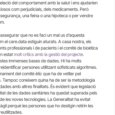
relació del comportament amb la salut i ens ajudarien
iciosos com perjudicials, dels medicaments. Però
segurança, una feina o una hipoteca o per vendre
im.
r assegurar que no es faci un mal
us
d’aquesta
om el
care
.data
estiguin aturats. A casa nostra, els
s professionals i de pacients i el comitè de bioètica
an estat
molt crítics amb la gestió del projecte
.
stes immenses
bases de dades. Hi ha molts
dentificar persones utilitzant sofisticats algoritmes.
onament del comitè ètic que ha de vetllar pel
a. Tampoc coneixem quina ha de ser la metodologia
es dades amb altres finalitats. És evident que legislació
itat de les dades sanitàries ha quedat superada pels
de les noves tecnologies. La Generalitat ha evitat
gil perquè les persones que ho desitgin retirin les
eutilitzades.