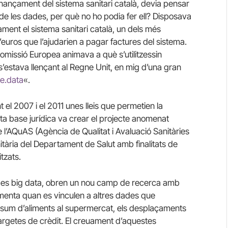
finançament del sistema sanitari català, devia pensar
de les dades, per què no ho podia fer ell? Disposava
ment el sistema sanitari català, un dels més
 d’euros que l’ajudarien a pagar factures del sistema.
 Comissió Europea animava a què s’utilitzessin
’estava llençant al Regne Unit, en mig d’una gran
re
.data
«.
nt
el
2007 i el 2011 unes lleis que permetien la
ta base jurídica va crear el projecte anomenat
l’
AQuAS (Agència de Qualitat i Avaluació Sanitàries
nitària del Departament de Salut amb finalitats de
tzats.
des
big
data, obren un nou camp de recerca amb
ugmenta quan es vinculen a altres dades que
sum d’aliments al supermercat, els desplaçaments
argetes de crèdit. El
creuament
d’aquestes