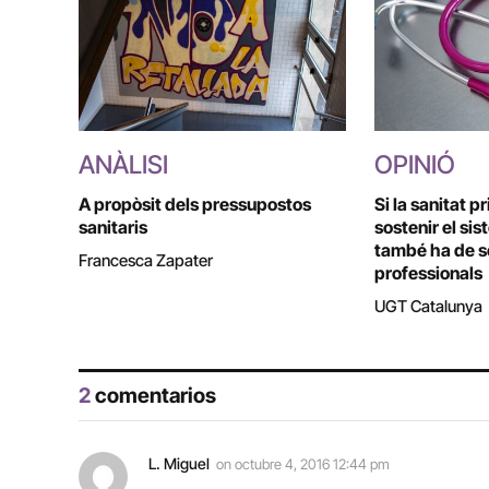
ANÀLISI
OPINIÓ
A propòsit dels pressupostos
Si la sanitat p
sanitaris
sostenir el sis
també ha de so
Francesca Zapater
professionals
UGT Catalunya
2
comentarios
L. Miguel
on
octubre 4, 2016 12:44 pm