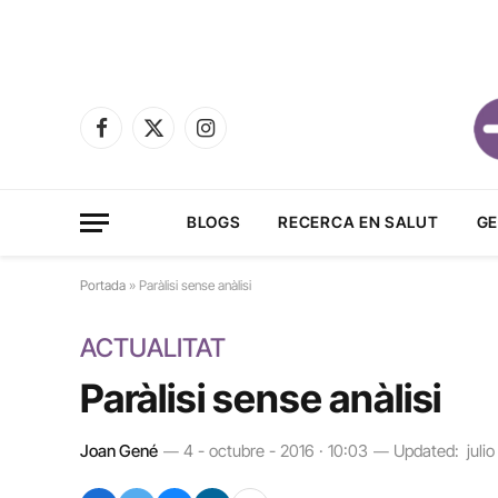
Facebook
X
Instagram
(Twitter)
BLOGS
RECERCA EN SALUT
GE
Portada
»
Paràlisi sense anàlisi
ACTUALITAT
Paràlisi sense anàlisi
Joan Gené
4 - octubre - 2016 · 10:03
Updated:
juli