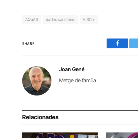
AQuAS
dades sanitàries
VISC+
SHARE.
Faceboo
Joan Gené
Metge de família
Relacionades