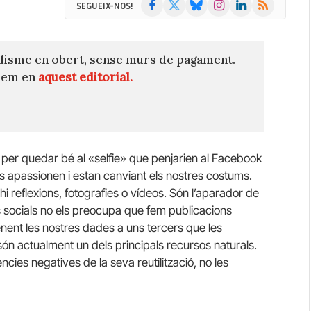
Facebook
X
Bluesky
Instagram
LinkedIn
RSS
SEGUEIX-NOS!
(Twitter)
disme en obert, sense murs de pagament.
quem en
aquest editorial.
 per quedar bé al «selfie» que penjarien al Facebook
ns apassionen i estan canviant els nostres costums.
i reflexions, fotografies o vídeos. Són l’aparador de
es socials no els preocupa que fem publicacions
enent les nostres dades a uns tercers que les
 són actualment un dels principals recursos naturals.
ies negatives de la seva reutilització, no les