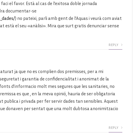
aci el favor. Està al cas de l’exitosa doble jornada
andra documentar-se
a_dades/
) no pateixi, parli amb gent de l’Aquas i veurà com aviat
t està el seu «anàlisi». Mira que surt gratis denunciar sense
REPLY
i aturat ja que no es complien dos premisses, per a mi
eguretat i garantia de confidencialitat i anonimat de la
 fonts d’informacio molt mes segures que les sanitaries, no
remissa es que , en la meva opinió, hauria de ser obligatoria
tat publica i privada per fer servir dades tan sensibles. Aquest
o que donaven per sentat que una molt dubtosa anonimitzacio
REPLY