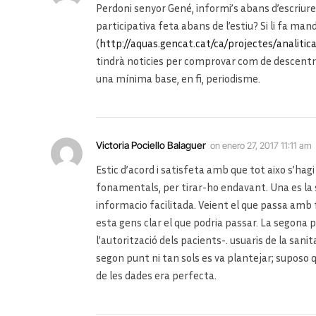
Perdoni senyor Gené, informi’s abans d’escriure f
participativa feta abans de l’estiu? Si li fa m
(
http://aquas.gencat.cat/ca/projectes/analitic
tindrà noticies per comprovar com de descentra
una mínima base, en fi, periodisme.
Victoria Pociello Balaguer
on
enero 27, 2017 11:11 am
Estic d’acord i satisfeta amb que tot aixo s’hag
fonamentals, per tirar-ho endavant. Una es la s
informacio facilitada. Veient el que passa amb
esta gens clar el que podria passar. La segona p
l’autorització dels pacients-. usuaris de la sani
segon punt ni tan sols es va plantejar; supos
de les dades era perfecta.