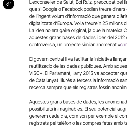
L’exconseller de Salut, Boi Ruiz, preocupat pel 
que si Google o Facebook podien treure diners 
de l’ingent volum d’informació que genera diària
digitalitzats d’Europa. Volia treure’n 25 milions
La idea no era gaire original, ja que la mateixa
aquestes grans bases de dades i des del 2012 s
controvèrsia, un projecte similar anomenat «
ca
El govern central li va facilitar la iniciativa llança
reutilització de les dades públiques. Amb aques
VISC+. El Parlament, l’any 2015 va acceptar que 
de Catalunya)
lliurés a tercers la informació sa
recerca sempre que els registres fossin anonimi
Aquestes grans bases de dades, les anomena
possibilitats inimaginables. El seu potencial a
generem cada dia, com són per exemple el con
registrats pel telèfon o les compres fetes amb t