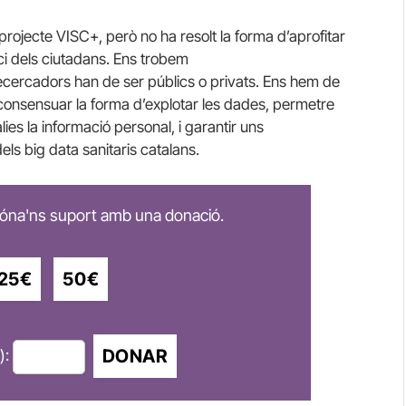
projecte VISC+, però no ha resolt la forma d’aprofitar
ci dels ciutadans. Ens trobem
recercadors han de ser públics o privats. Ens hem de
, consensuar la forma d’explotar les dades, permetre
àlies la informació personal, i garantir uns
dels
big
data sanitaris catalans.
 dóna'ns suport amb una donació.
25€
50€
DONAR
):