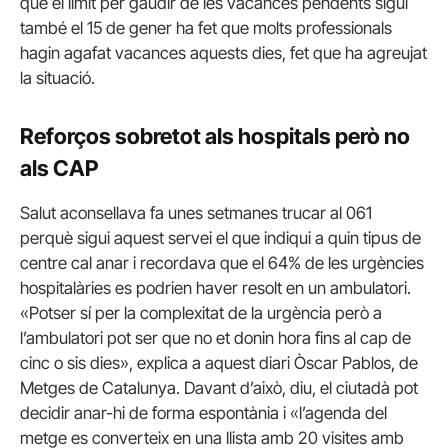
que el límit per gaudir de les vacances pendents sigui
també el 15 de gener ha fet que molts professionals
hagin agafat vacances aquests dies, fet que ha agreujat
la situació.
Reforços sobretot als hospitals però no
als CAP
Salut aconsellava fa unes setmanes trucar al 061
perquè sigui aquest servei el que indiqui a quin tipus de
centre cal anar i recordava que el 64% de les urgències
hospitalàries es podrien haver resolt en un ambulatori.
«Potser sí per la complexitat de la urgència però a
l’ambulatori pot ser que no et donin hora fins al cap de
cinc o sis dies», explica a aquest diari Òscar Pablos, de
Metges de Catalunya. Davant d’això, diu, el ciutadà pot
decidir anar-hi de forma espontània i «l’agenda del
metge es converteix en una llista amb 20 visites amb