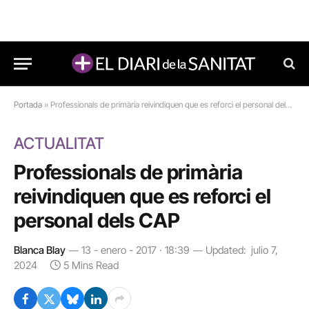
Portada
»
Professionals de primària reivindiquen que es reforci el personal dels CAP
ACTUALITAT
Professionals de primària
reivindiquen que es reforci el
personal dels CAP
Blanca Blay
13 - enero - 2017 · 18:39
Updated:
julio 7,
2024
5 Mins Read