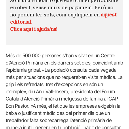
Som una Fundació que exercim el periodisme
en obert, sense murs de pagament. Però no
ho podem fer sols, com expliquem en
aquest
editorial.
Clica aquí i ajuda'ns!
Més de 500.000 persones s’han visitat en un Centre
d’Atenció Primària en els darrers set dies, coincidint amb
l’epidèmia gripal. «La població consulta cada vegada
més per situacions que no requereixen visita mèdica. La
grip i els refredats, tret d’excepcions en són un
exemple», diu Ana Vall-llosera, presidenta del Fòrum
Català d’Atenció Primària i metgessa de família al CAP
Bon Pastor. «A més, el fet que les empreses exigeixin la
baixa o justificant mèdic des del primer dia que un
treballador falta sobrecarrega l’atenció primària de
manera inútil i genera en la població l’hàbit de consultar