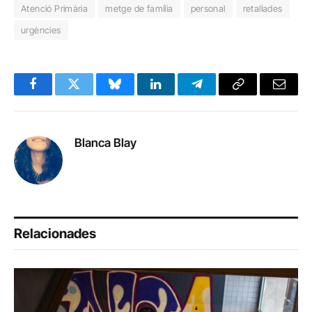
Atenció Primària
metge de família
personal
retallades
urgències
Facebook
Twitter
Bluesky
LinkedIn
Telegram
Copy
Email
Link
Blanca Blay
Relacionades