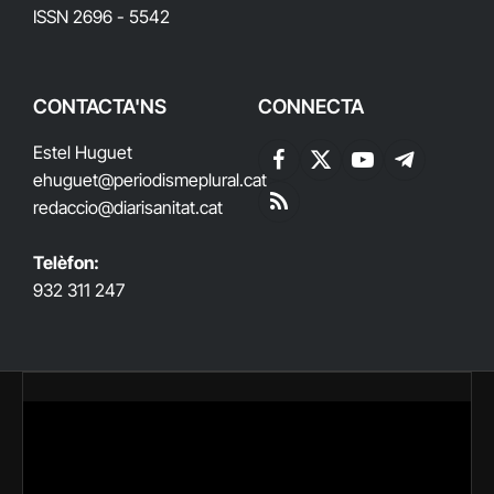
ISSN 2696 - 5542
CONTACTA'NS
CONNECTA
Estel Huguet
Facebook
X
YouTube
Telegram
ehuguet
@periodismeplural.cat
(Twitter)
redaccio@diarisanitat.cat
RSS
Telèfon:
932 311 247