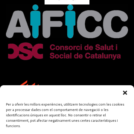
Per a oferir les millors experiències, utilitzem tecnologies com les cookies
per a processar dades com el comportament de navegació o les
identificacions úniques en aquest lloc. No consentir o retirar el
consentiment, pot afectar negativament unes certes característiques i
funcions.