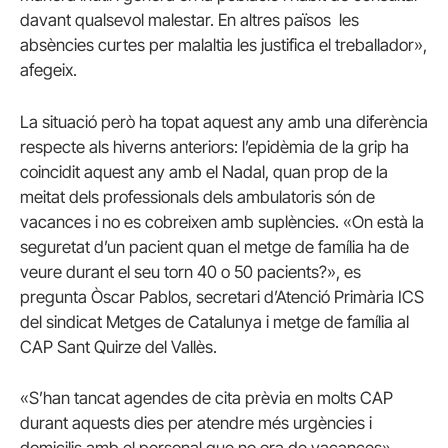
davant qualsevol malestar. En altres països les
absències curtes per malaltia les justifica el treballador»,
afegeix.
La situació però ha topat aquest any amb una diferència
respecte als hiverns anteriors: l’epidèmia de la grip ha
coincidit aquest any amb el Nadal, quan prop de la
meitat dels professionals dels ambulatoris són de
vacances i no es cobreixen amb suplències. «On està la
seguretat d’un pacient quan el metge de família ha de
veure durant el seu torn 40 o 50 pacients?», es
pregunta Òscar Pablos, secretari d’Atenció Primària ICS
del sindicat Metges de Catalunya i metge de família al
CAP Sant Quirze del Vallès.
«S’han tancat agendes de cita prèvia en molts CAP
durant aquests dies per atendre més urgències i
domicilis amb el personal que no era de vacances»,