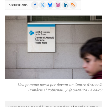
Facebook
X
Bluesky
Instagram
LinkedIn
RSS
SEGUEIX-NOS!
(Twitter)
Una persona passa per davant un Centre d'Atenció
Primària al Poblenou. / © SANDRA LÁZARO