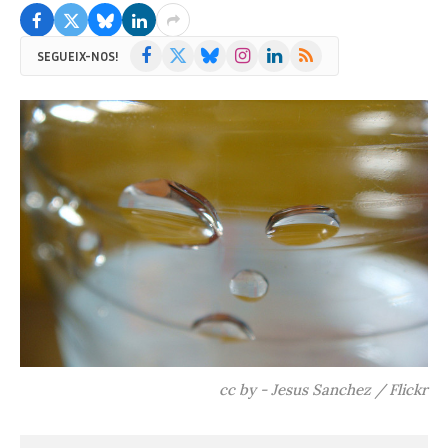
Facebook
X
Bluesky
Instagram
LinkedIn
RSS
SEGUEIX-NOS!
(Twitter)
cc by - Jesus Sanchez / Flickr