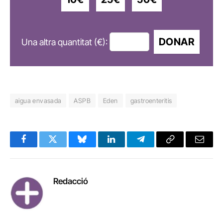
DONAR
Una altra quantitat (€):
aigua envasada
ASPB
Eden
gastroenteritis
Facebook
Twitter
Bluesky
LinkedIn
Telegram
Copy
Email
Link
Redacció