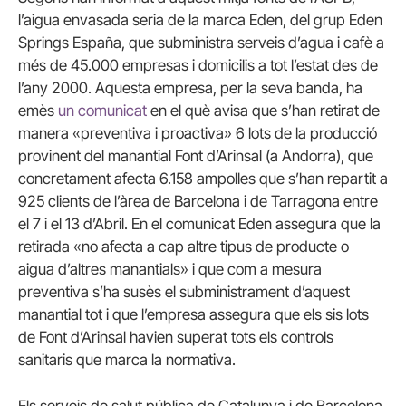
l’aigua envasada seria de la marca Eden, del grup Eden
Springs España, que subministra serveis d’agua i cafè a
més de 45.000 empresas i domicilis a tot l’estat des de
l’any 2000. Aquesta empresa, per la seva banda, ha
emès
un comunicat
en el què avisa que s’han retirat de
manera «preventiva i proactiva» 6 lots de la producció
provinent del manantial Font d’Arinsal (a Andorra), que
concretament afecta 6.158 ampolles que s’han repartit a
925 clients de l’àrea de Barcelona i de Tarragona entre
el 7 i el 13 d’Abril. En el comunicat Eden assegura que la
retirada «no afecta a cap altre tipus de producte o
aigua d’altres manantials» i que com a mesura
preventiva s’ha susès el subministrament d’aquest
manantial tot i que l’empresa assegura que els sis lots
de Font d’Arinsal havien superat tots els controls
sanitaris que marca la normativa.
Els serveis de salut pública de Catalunya i de Barcelona