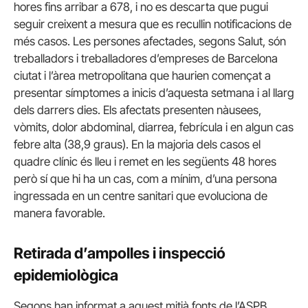
hores fins arribar a 678, i no es descarta que pugui
seguir creixent a mesura que es recullin notificacions de
més casos. Les persones afectades, segons Salut, són
treballadors i treballadores d’empreses de Barcelona
ciutat i l’àrea metropolitana que haurien començat a
presentar símptomes a inicis d’aquesta setmana i al llarg
dels darrers dies. Els afectats presenten nàusees,
vòmits, dolor abdominal, diarrea, febrícula i en algun cas
febre alta (38,9 graus). En la majoria dels casos el
quadre clínic és lleu i remet en les següents 48 hores
però sí que hi ha un cas, com a mínim, d’una persona
ingressada en un centre sanitari que evoluciona de
manera favorable.
Retirada d’ampolles i inspecció
epidemiològica
Segons han informat a aquest mitjà fonts de l’ASPB,