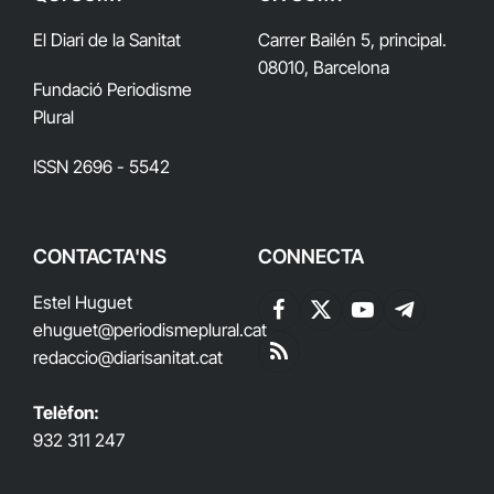
El Diari de la Sanitat
Carrer Bailén 5, principal.
08010, Barcelona
Fundació Periodisme
Plural
ISSN 2696 - 5542
CONTACTA'NS
CONNECTA
Estel Huguet
Facebook
X
YouTube
Telegram
ehuguet
@periodismeplural.cat
(Twitter)
redaccio@diarisanitat.cat
RSS
Telèfon:
932 311 247