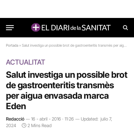
Portada
»
Salut investiga un possible brot de gastroenteritis transmès per aigua envasada marca Eden
ACTUALITAT
Salut investiga un possible brot
de gastroenteritis transmès
per aigua envasada marca
Eden
Redacció
16 - abril - 2016 · 11:26
Updated:
julio 7,
2024
2 Mins Read