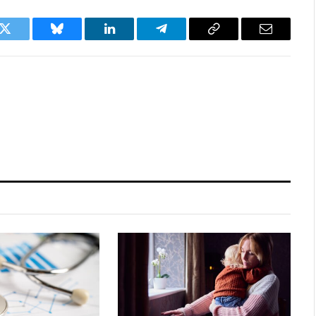
k
Twitter
Bluesky
LinkedIn
Telegram
Copy
Email
Link