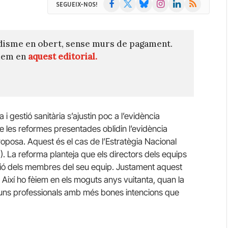
Facebook
X
Bluesky
Instagram
LinkedIn
RSS
SEGUEIX-NOS!
(Twitter)
disme en obert, sense murs de pagament.
quem en
aquest editorial.
a i gestió sanitària s’ajustin poc a l’evidència
les reformes presentades oblidin l’evidència
oposa. Aquest és el cas de l’Estratègia Nacional
C
). La reforma planteja que els directors dels equips
ació dels membres del seu equip. Justament aquest
 Així
ho
fèiem en els moguts anys vuitanta, quan la
 uns professionals amb més bones intencions que