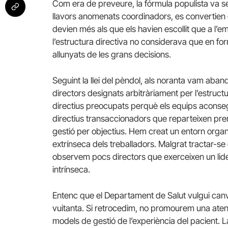
Com era de preveure, la fórmula populista va 
llavors anomenats coordinadors, es convertien 
devien més als que els havien escollit que a l’
l’estructura directiva no considerava que en f
allunyats de les grans decisions.
Seguint la llei del pèndol, als noranta vam aba
directors designats arbitràriament per l’estructu
directius preocupats perquè els equips aconsegu
directius
transaccionadors
que reparteixen premi
gestió per objectius. Hem creat un entorn organ
extrínseca dels treballadors. Malgrat tractar-se 
observem pocs directors que exerceixen un lide
intrínseca.
Entenc que el Departament de Salut vulgui canvi
vuitanta. Si retrocedim, no promourem una ate
models de gestió de l’experiència del pacient. La