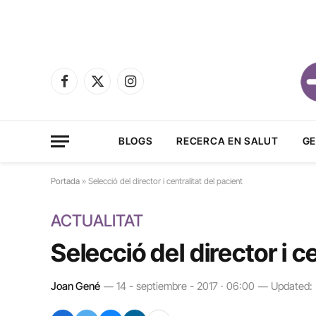
Facebook
X
Instagram
(Twitter)
BLOGS
RECERCA EN SALUT
GE
Portada
»
Selecció del director i centralitat del pacient
ACTUALITAT
Selecció del director i c
Joan Gené
14 - septiembre - 2017 · 06:00
Updated: