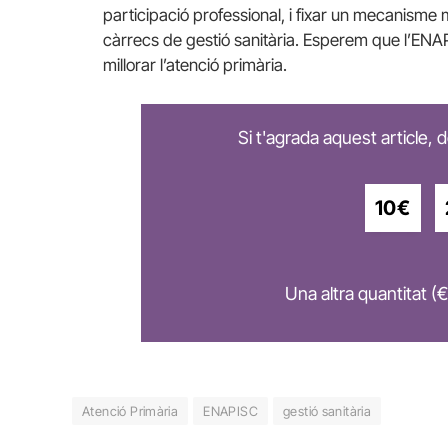
participació professional, i fixar un mecanisme me
càrrecs de gestió sanitària. Esperem que l’
ENA
millorar l’atenció primària.
Si t'agrada aquest article,
10€
Una altra quantitat (€
Atenció Primària
ENAPISC
gestió sanitària