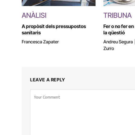
ANÀLISI
TRIBUNA
A propòsit dels pressupostos
Fer o no fer en
sanitaris
la qüestió
Francesca Zapater
Andreu Segura
Zurro
LEAVE A REPLY