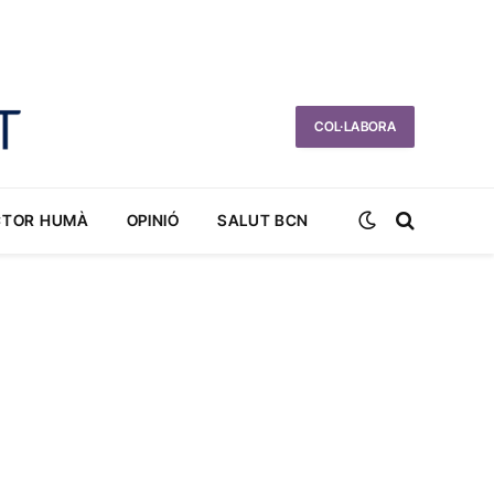
COL·LABORA
CTOR HUMÀ
OPINIÓ
SALUT BCN