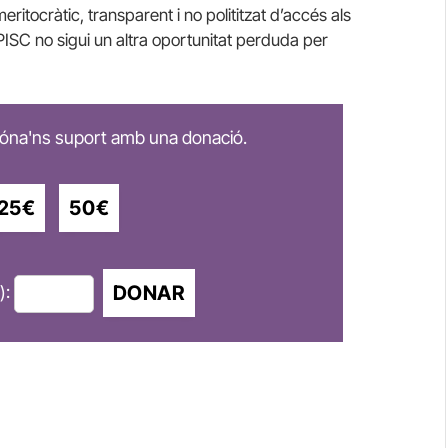
ritocràtic, transparent i no polititzat d’accés als
PISC
no sigui un altra oportunitat perduda per
 dóna'ns suport amb una donació.
25€
50€
DONAR
):