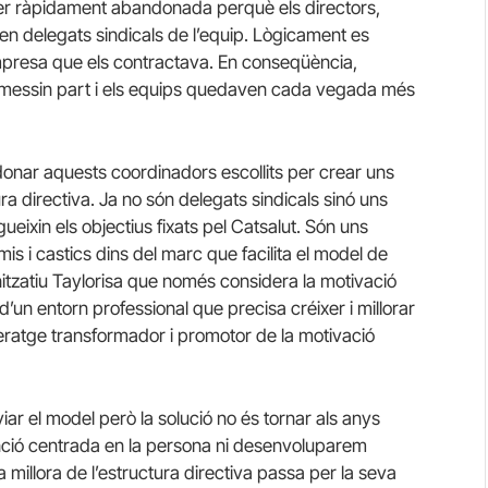
ser ràpidament abandonada perquè els directors,
en delegats sindicals de l’equip. Lògicament es
empresa que els contractava. En conseqüència,
ormessin part i els equips quedaven cada vegada més
ndonar aquests coordinadors escollits per crear uns
ra directiva. Ja no són delegats sindicals sinó uns
eixin els objectius fixats pel
Catsalut
. Són uns
s i castics dins del marc que facilita el model de
itzatiu
Taylorisa
que només considera la motivació
d’un entorn professional que precisa créixer i millorar
ratge transformador i promotor de la motivació
ar el model però la solució no és tornar als anys
nció centrada en la persona ni desenvoluparem
 millora de l’estructura directiva passa per la seva