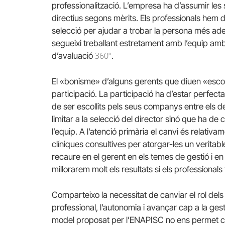
professionalització. L’empresa ha d’assumir les s
directius segons mèrits. Els professionals hem 
selecció per ajudar a trobar la persona més ad
segueixi treballant estretament amb l’equip amb
360º
d’avaluació
.
El «bonisme» d’alguns gerents que diuen «escolta
participació. La participació ha d’estar perfec
de ser escollits pels seus companys entre els d
limitar a la selecció del director sinó que ha de
l’equip. A l’atenció primària el canvi és relativa
clíniques consultives per atorgar-les un veritable
recaure en el gerent en els temes de gestió i en
millorarem molt els resultats si els professional
Comparteixo la necessitat de canviar el rol dels d
professional, l’autonomia i avançar cap a la ges
model proposat per l’
ENAPISC
no ens permet ca