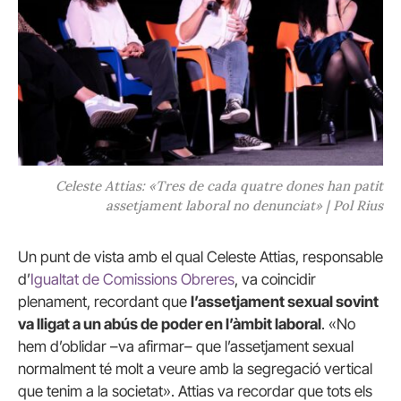
Celeste Attias: «Tres de cada quatre dones han patit
assetjament laboral no denunciat» | Pol Rius
Un punt de vista amb el qual Celeste Attias, responsable
d’
Igualtat de Comissions Obreres
, va coincidir
plenament, recordant que
l’assetjament sexual sovint
va lligat a un abús de poder en l’àmbit laboral
. «No
hem d’oblidar –va afirmar– que l’assetjament sexual
normalment té molt a veure amb la segregació vertical
que tenim a la societat». Attias va recordar que tots els