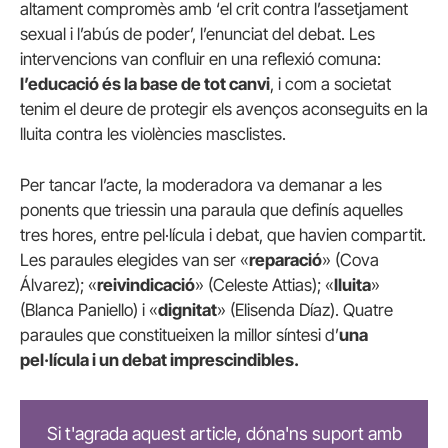
altament compromès amb ‘el crit contra l’assetjament
sexual i l’abús de poder’, l’enunciat del debat. Les
intervencions van confluir en una reflexió comuna:
l’educació és la base de tot canvi
, i com a societat
tenim el deure de protegir els avenços aconseguits en la
lluita contra les violències masclistes.
Per tancar l’acte, la moderadora va demanar a les
ponents que triessin una paraula que definís aquelles
tres hores, entre pel·lícula i debat, que havien compartit.
Les paraules elegides van ser «
reparació
» (Cova
Álvarez); «
reivindicació
» (Celeste Attias); «
lluita
»
(Blanca Paniello) i «
dignitat
» (Elisenda Díaz). Quatre
paraules que constitueixen la millor síntesi d’
una
pel·lícula i un debat imprescindibles.
Si t'agrada aquest article, dóna'ns suport amb