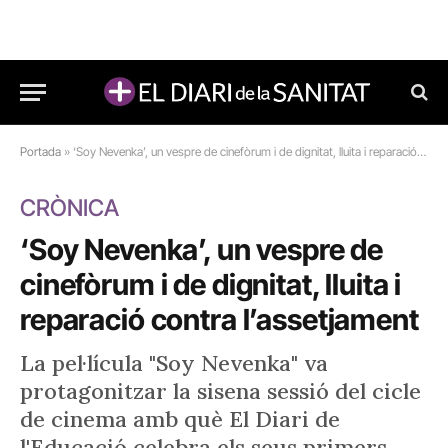
Portada
»
‘Soy Nevenka’, un vespre de cinefòrum i de dignitat, lluita i reparació contra l’assetjament
CRÒNICA
‘Soy Nevenka’, un vespre de
cinefòrum i de dignitat, lluita i
reparació contra l’assetjament
La pel·lícula "Soy Nevenka" va
protagonitzar la sisena sessió del cicle
de cinema amb què El Diari de
l'Educació celebra els seus primers