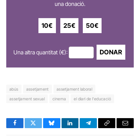
una donació.
10€
25€
50€
DONAR
Una altra quantitat (€):
abús
assetjament
assetjament laboral
assetjament sexual
cinema
el diari de l'educació
Facebook
Twitter
Bluesky
LinkedIn
Telegram
Copy
Email
Link