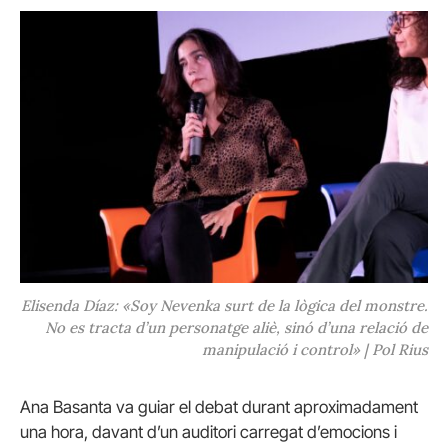
Elisenda Díaz: «Soy Nevenka surt de la lògica del monstre.
No es tracta d’un personatge aliè, sinó d’una relació de
manipulació i control» | Pol Rius
Ana Basanta va guiar el debat durant aproximadament
una hora, davant d’un auditori carregat d’emocions i