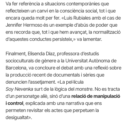
Va fer referència a situacions contemporànies que
reflecteixen un canvi en la consciència social, tot i que
encara queda molt per fer. «Luis Rubiales amb el cas de
Jennifer Hermoso és un exemple d’abús de poder que
ens recorda que, tot i que hem avançat, la normalització
d’aquestes conductes persisteix,» va lamentar.
Finalment, Elisenda Díaz, professora d’estudis
socioculturals de gènere a la Universitat Autònoma de
Barcelona, va concloure el debat amb una reflexió sobre
la producció recent de documentals i sèries que
denuncien l’assetjament. «La pel·lícula
Soy Nevenka
surt de la lògica del
monstre
. No es tracta
d’un personatge aliè, sinó d’una
relació de manipulació
i control
, explicada amb una narrativa que ens
permeten revisitar els actes que perpetuen la
desigualtat».