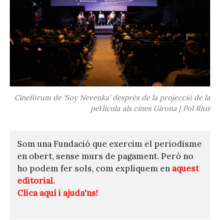
Cinefòrum de ‘Soy Nevenka’ després de la projecció de la
pel·lícula als cines Girona | Pol Rius
Som una Fundació que exercim el periodisme
en obert, sense murs de pagament. Però no
ho podem fer sols, com expliquem en
aquest
editorial.
Clica aquí i ajuda'ns!