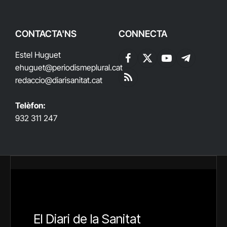
CONTACTA'NS
CONNECTA
Estel Huguet
Facebook
X
YouTube
Telegram
ehuguet
@periodismeplural.cat
(Twitter)
redaccio@diarisanitat.cat
RSS
Telèfon:
932 311 247