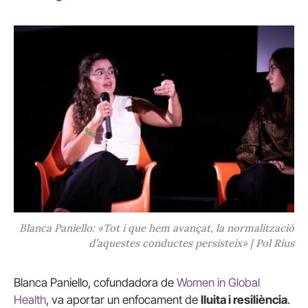
Blanca Paniello: «Tot i que hem avançat, la normalització
d’aquestes conductes persisteix» | Pol Rius
Blanca Paniello, cofundadora de
Women in Global
Health
, va aportar un enfocament de
lluita i resiliència
.