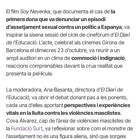
El film
Soy Nevenka
, que documenta el cas de
la
primera dona que va denunciar un episodi
d’assetjament sexual contra un polític a Espanya
, va
inspirar la sisena sessió del cicle de cinefòrum d’
El Diari
de l’Educació
. L’acte, celebrat als cinemes Girona de
Barcelona el dimecres 23 d’octubre, va reunir a un
ampli auditori en un clima de
commoció i indignació
,
reaccions comprensibles davant la crua realitat que
presenta la pel·lícula.
La moderadora, Ana Basanta, directora d’
El Diari de
l’Educació
, va obrir el debat donant pas a les ponents,
cada una d’elles aportant
perspectives i experiències
vitals en la lluita contra les violències masclistes
.
Cova Álvarez, cap de l’àrea de violències masclistes de
la
Fundació Surt
, va reflexionar sobre com el
monstre
de
l’assetjament no és una figura aliena, sinó que sorgeix