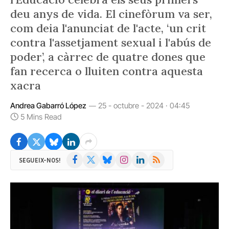
deu anys de vida. El cinefòrum va ser,
com deia l'anunciat de l'acte, ‘un crit
contra l'assetjament sexual i l'abús de
poder’, a càrrec de quatre dones que
fan recerca o lluiten contra aquesta
xacra
Andrea Gabarró López
25 - octubre - 2024 · 04:45
5 Mins Read
Facebook
X
Bluesky
Instagram
LinkedIn
RSS
SEGUEIX-NOS!
(Twitter)