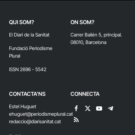
QUI SOM?
ON SOM?
El Diari de la Sanitat
Carrer Bailén 5, principal.
08010, Barcelona
Fundació Periodisme
Plural
ISSN 2696 - 5542
CONTACTA'NS
CONNECTA
Estel Huguet
Facebook
X
YouTube
Telegram
ehuguet
@periodismeplural.cat
(Twitter)
redaccio@diarisanitat.cat
RSS