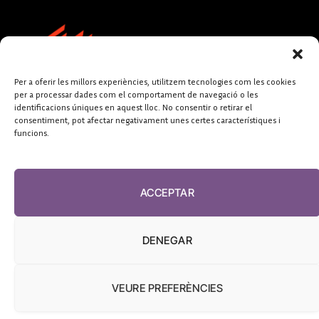
Per a oferir les millors experiències, utilitzem tecnologies com les cookies
per a processar dades com el comportament de navegació o les
identificacions úniques en aquest lloc. No consentir o retirar el
consentiment, pot afectar negativament unes certes característiques i
funcions.
FUNDACIÓ
PERIODISME
ACCEPTAR
PLURAL
DENEGAR
VEURE PREFERÈNCIES
El Diari de la Sanitat, 2026