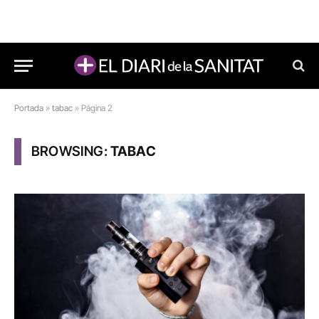
Portada
»
tabac
»
Página 2
BROWSING:
TABAC