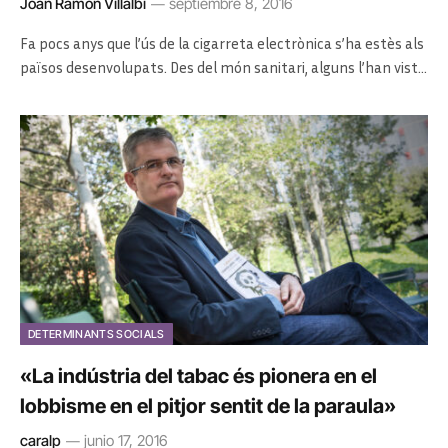
Joan Ramon Villalbí
septiembre 8, 2016
Fa pocs anys que l’ús de la cigarreta electrònica s’ha estès als
països desenvolupats. Des del món sanitari, alguns l’han vist…
DETERMINANTS SOCIALS
«La indústria del tabac és pionera en el
lobbisme en el pitjor sentit de la paraula»
caralp
junio 17, 2016