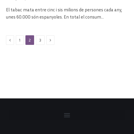
El tabac mata entre cinc i sis milions de persones cada any,
unes 60.000 són espanyoles. En total el consum…
Previous
Next
1
2
3