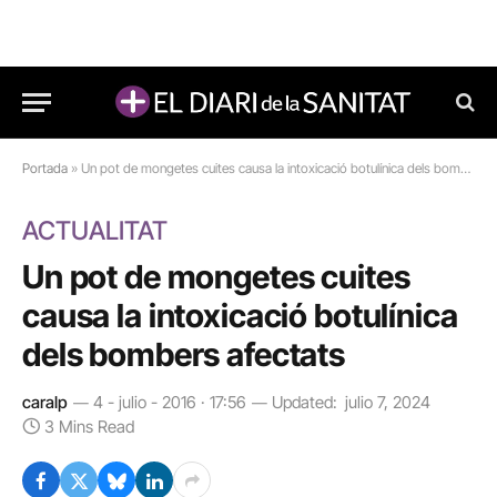
Portada
»
Un pot de mongetes cuites causa la intoxicació botulínica dels bombers afectats
ACTUALITAT
Un pot de mongetes cuites
causa la intoxicació botulínica
dels bombers afectats
caralp
4 - julio - 2016 · 17:56
Updated:
julio 7, 2024
3 Mins Read