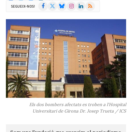
Facebook
X
Bluesky
Instagram
LinkedIn
RSS
SEGUEIX-NOS!
(Twitter)
Els dos bombers afectats es troben a l'Hospital
Universitari de Girona Dr. Josep Trueta / ICS