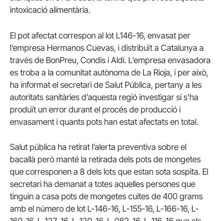
intoxicació alimentària.
El pot afectat correspon al lot L146-16, envasat per
l’empresa Hermanos Cuevas, i distribuït a Catalunya a
través de BonPreu, Condis i Aldi. L’empresa envasadora
es troba a la comunitat autònoma de La Rioja, i per això,
ha informat el secretari de Salut Pública, pertany a les
autoritats sanitàries d’aquesta regió investigar si s’ha
produït un error durant el procés de producció i
envasament i quants pots han estat afectats en total.
Salut pública ha retirat l’alerta preventiva sobre el
bacallà però manté la retirada dels pots de mongetes
que corresponen a 8 dels lots que estan sota sospita. El
secretari ha demanat a totes aquelles persones que
tinguin a casa pots de mongetes cuites de 400 grams
amb el número de lot L-146-16, L-155-16, L-166-16, L-
160-16, L-127-16, L-120-16, L-082-16, L-116-16 que els