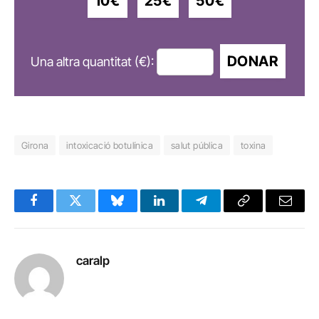
10€
25€
50€
DONAR
Una altra quantitat (€):
Girona
intoxicació botulínica
salut pública
toxina
Facebook
Twitter
Bluesky
LinkedIn
Telegram
Copy
Email
Link
caralp