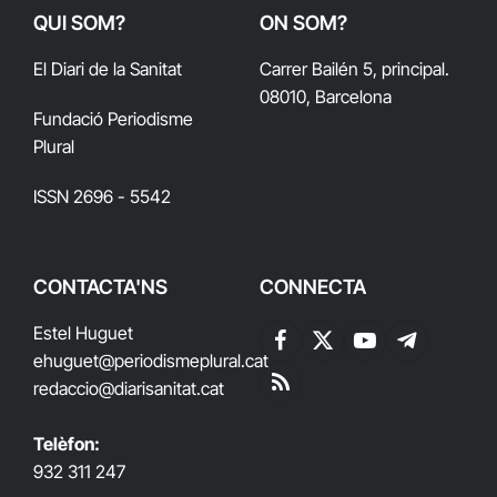
QUI SOM?
ON SOM?
El Diari de la Sanitat
Carrer Bailén 5, principal.
08010, Barcelona
Fundació Periodisme
Plural
ISSN 2696 - 5542
CONTACTA'NS
CONNECTA
Estel Huguet
Facebook
X
YouTube
Telegram
ehuguet
@periodismeplural.cat
(Twitter)
redaccio@diarisanitat.cat
RSS
Telèfon:
932 311 247