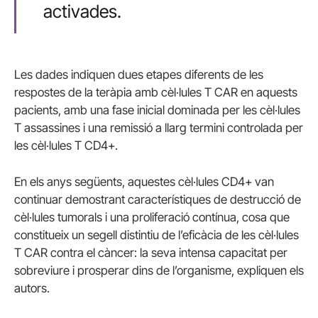
activades.
Les dades indiquen dues etapes diferents de les
respostes de la teràpia amb cèl·lules T CAR en aquests
pacients, amb una fase inicial dominada per les cèl·lules
T assassines i una remissió a llarg termini controlada per
les cèl·lules T CD4+.
En els anys següents, aquestes cèl·lules CD4+ van
continuar demostrant característiques de destrucció de
cèl·lules tumorals i una proliferació contínua, cosa que
constitueix un segell distintiu de l’eficàcia de les cèl·lules
T CAR contra el càncer: la seva intensa capacitat per
sobreviure i prosperar dins de l’organisme, expliquen els
autors.