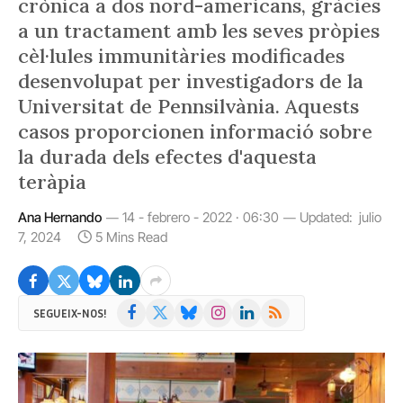
crònica a dos nord-americans, gràcies
a un tractament amb les seves pròpies
cèl·lules immunitàries modificades
desenvolupat per investigadors de la
Universitat de Pennsilvània. Aquests
casos proporcionen informació sobre
la durada dels efectes d'aquesta
teràpia
Ana Hernando
14 - febrero - 2022 · 06:30
Updated:
julio
7, 2024
5 Mins Read
Facebook
X
Bluesky
Instagram
LinkedIn
RSS
SEGUEIX-NOS!
(Twitter)