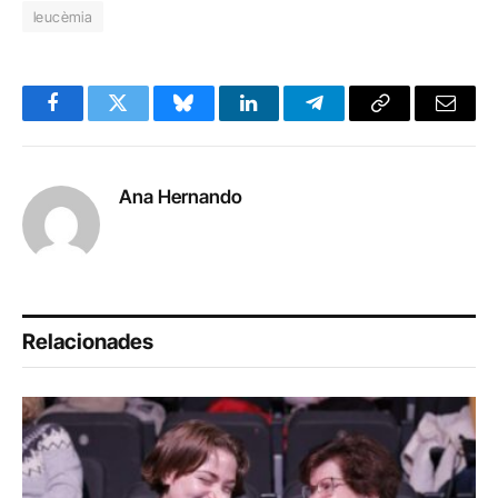
leucèmia
Facebook
Twitter
Bluesky
LinkedIn
Telegram
Copy
Email
Link
Ana Hernando
Relacionades