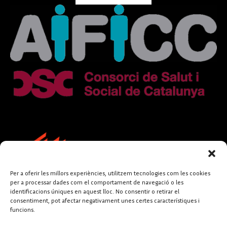
Per a oferir les millors experiències, utilitzem tecnologies com les cookies
per a processar dades com el comportament de navegació o les
identificacions úniques en aquest lloc. No consentir o retirar el
consentiment, pot afectar negativament unes certes característiques i
funcions.