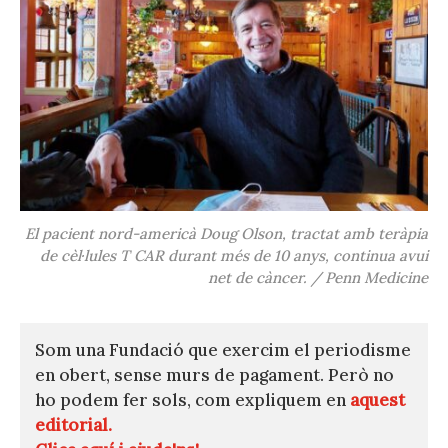
El pacient nord-americà Doug Olson, tractat amb teràpia
de cèl·lules T CAR durant més de 10 anys, continua avui
net de càncer. / Penn Medicine
Som una Fundació que exercim el periodisme
en obert, sense murs de pagament. Però no
ho podem fer sols, com expliquem en
aquest
editorial.