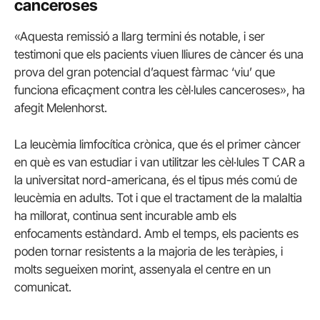
canceroses
«Aquesta remissió a llarg termini és notable, i ser
testimoni que els pacients viuen lliures de càncer és una
prova del gran potencial d’aquest fàrmac ‘viu’ que
funciona eficaçment contra les cèl·lules canceroses», ha
afegit Melenhorst.
La leucèmia limfocítica crònica, que és el primer càncer
en què es van estudiar i van utilitzar les cèl·lules T CAR a
la universitat nord-americana, és el tipus més comú de
leucèmia en adults. Tot i que el tractament de la malaltia
ha millorat, continua sent incurable amb els
enfocaments estàndard. Amb el temps, els pacients es
poden tornar resistents a la majoria de les teràpies, i
molts segueixen morint, assenyala el centre en un
comunicat.