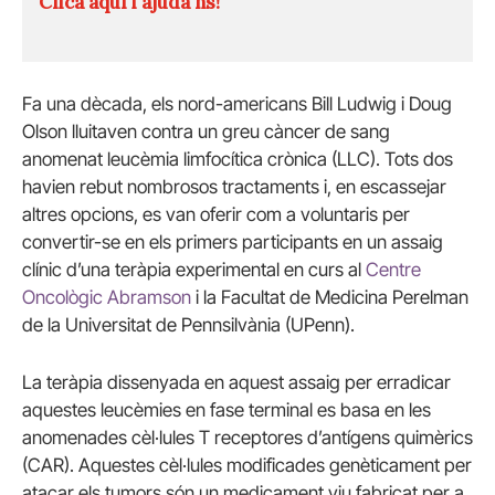
Clica aquí i ajuda'ns!
Fa una dècada, els nord-americans Bill Ludwig i Doug
Olson lluitaven contra un greu càncer de sang
anomenat leucèmia limfocítica crònica (LLC). Tots dos
havien rebut nombrosos tractaments i, en escassejar
altres opcions, es van oferir com a voluntaris per
convertir-se en els primers participants en un assaig
clínic d’una teràpia experimental en curs al
Centre
Oncològic Abramson
i la Facultat de Medicina Perelman
de la Universitat de Pennsilvània (UPenn).
La teràpia dissenyada en aquest assaig per erradicar
aquestes leucèmies en fase terminal es basa en les
anomenades cèl·lules T receptores d’antígens quimèrics
(CAR). Aquestes cèl·lules modificades genèticament per
atacar els tumors són un medicament viu fabricat per a