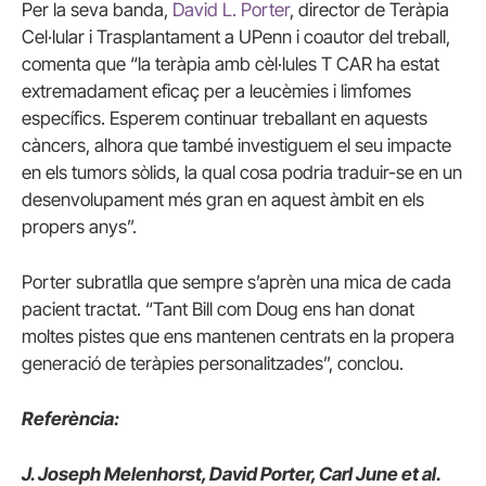
Per la seva banda,
David L. Porter
, director de Teràpia
Cel·lular i Trasplantament a UPenn i coautor del treball,
comenta que “la teràpia amb cèl·lules T CAR ha estat
extremadament eficaç per a leucèmies i limfomes
específics. Esperem continuar treballant en aquests
càncers, alhora que també investiguem el seu impacte
en els tumors sòlids, la qual cosa podria traduir-se en un
desenvolupament més gran en aquest àmbit en els
propers anys”.
Porter subratlla que sempre s’aprèn una mica de cada
pacient tractat. “Tant Bill com Doug ens han donat
moltes pistes que ens mantenen centrats en la propera
generació de teràpies personalitzades”, conclou.
Referència:
J. Joseph Melenhorst, David Porter, Carl June et al.