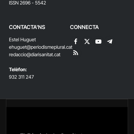
ISSN 2696 - 5542
CONTACTA'NS
CONNECTA
Estel Huguet
Facebook
X
YouTube
Telegram
ehuguet
@periodismeplural.cat
(Twitter)
redaccio@diarisanitat.cat
RSS
Telèfon:
932 311 247