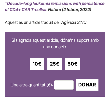
“Decade-long leukemia remissions with persistence
of CD4+ CAR T-cells»
. Nature (2 febrer, 2022)
Aquest és un article traduït de l’
Agència SINC
Si t'agrada aquest article, dóna'ns suport amb
una donació.
10€
25€
50€
DONAR
Una altra quantitat (€):