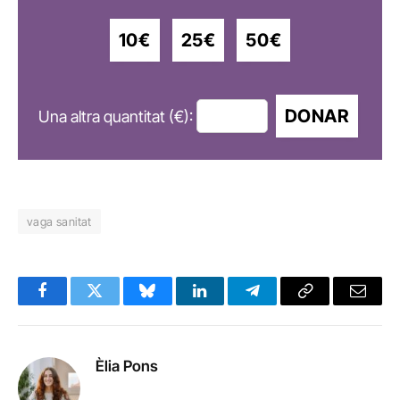
10€
25€
50€
DONAR
Una altra quantitat (€):
vaga sanitat
Facebook
Twitter
Bluesky
LinkedIn
Telegram
Copy
Email
Link
Èlia Pons