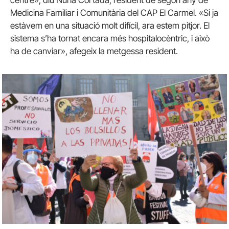
centre», diu Núria Cortada, resident de segon any de
Medicina Familiar i Comunitària del CAP El Carmel. «Si ja
estàvem en una situació molt difícil, ara estem pitjor. El
sistema s’ha tornat encara més hospitalocèntric, i això
ha de canviar», afegeix la metgessa resident.