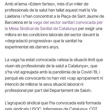
Amb el lema «Estem fartes», més d’un miler de
professionals de la salut han tallat aquest matí la Via
Laietana i s’han concentrat a la Plaça de Sant Jaume de
Barcelona en la
vaga del sector sanitari convocada per
la Mesa Sindical de Sanitat de Catalunya
per exigir una
millora en les condicions laborals del sector davant la
«degradació progressiva» que la sanitat ha
experimentat els darrers anys.
La vaga ha estat convocada «atesa la situació límit que
viuen els professionals de la salut a Catalunya», que
s’ha vist agreujada amb la pandèmia de la Covid-19, i
perquè els convocants no han vist «cap apropament ni
intenció de millorar la seva situació laboral ni
professional per part del Departament de Salut».
L’agrupació sindical que l’ha convocada està formada
pels sindicats USOC, Infermeres de Catalunya, CGT