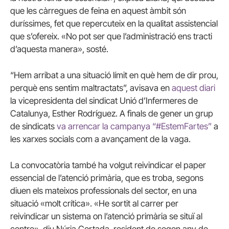
que les càrregues de feina en aquest àmbit són
duríssimes, fet que repercuteix en la qualitat assistencial
que s’ofereix. «No pot ser que l’administració ens tracti
d’aquesta manera», sosté.
“Hem arribat a una situació límit en què hem de dir prou,
perquè ens sentim maltractats”, avisava en
aquest diari
la vicepresidenta del sindicat Unió d’Infermeres de
Catalunya, Esther Rodríguez. A finals de gener un grup
de sindicats
va arrencar la campanya “#EstemFartes”
a
les xarxes socials com a avançament de la vaga.
La convocatòria també ha volgut reivindicar el paper
essencial de l’atenció primària, que es troba, segons
diuen els mateixos professionals del sector, en una
situació «molt crítica». «He sortit al carrer per
reivindicar un sistema on l’atenció primària se situï al