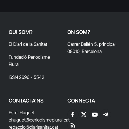
QUI SOM?
ON SOM?
El Diari de la Sanitat
Carrer Bailén 5, principal.
08010, Barcelona
Fundació Periodisme
Plural
ISSN 2696 - 5542
CONTACTA'NS
CONNECTA
Estel Huguet
Facebook
X
YouTube
Telegram
ehuguet
@periodismeplural.cat
(Twitter)
redaccio@diarisanitat.cat
RSS