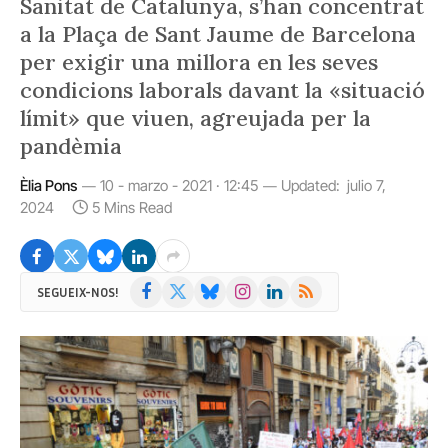
Sanitat de Catalunya, s’han concentrat
a la Plaça de Sant Jaume de Barcelona
per exigir una millora en les seves
condicions laborals davant la «situació
límit» que viuen, agreujada per la
pandèmia
Èlia Pons
10 - marzo - 2021 · 12:45
Updated:
julio 7,
2024
5 Mins Read
Facebook
X
Bluesky
Instagram
LinkedIn
RSS
SEGUEIX-NOS!
(Twitter)