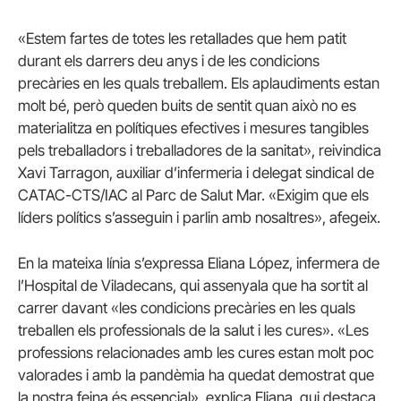
«Estem fartes de totes les retallades que hem patit
durant els darrers deu anys i de les condicions
precàries en les quals treballem. Els aplaudiments estan
molt bé, però queden buits de sentit quan això no es
materialitza en polítiques efectives i mesures tangibles
pels treballadors i treballadores de la sanitat», reivindica
Xavi Tarragon, auxiliar d’infermeria i delegat sindical de
CATAC-CTS/IAC al Parc de Salut Mar. «Exigim que els
líders polítics s’asseguin i parlin amb nosaltres», afegeix.
En la mateixa línia s’expressa Eliana López, infermera de
l’Hospital de Viladecans, qui assenyala que ha sortit al
carrer davant «les condicions precàries en les quals
treballen els professionals de la salut i les cures». «Les
professions relacionades amb les cures estan molt poc
valorades i amb la pandèmia ha quedat demostrat que
la nostra feina és essencial», explica Eliana, qui destaca