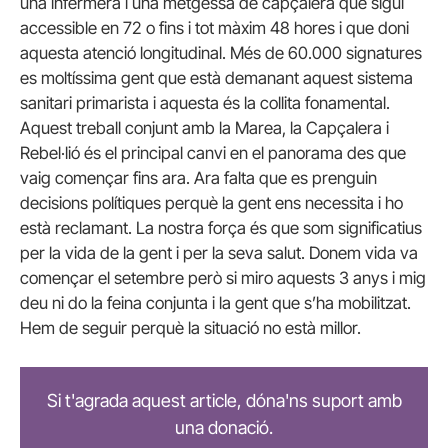
una infermera i una metgessa de capçalera que sigui
accessible en 72 o fins i tot màxim 48 hores i que doni
aquesta atenció longitudinal. Més de 60.000 signatures
es moltíssima gent que està demanant aquest sistema
sanitari primarista i aquesta és la collita fonamental.
Aquest treball conjunt amb la Marea, la Capçalera i
Rebel·lió és el principal canvi en el panorama des que
vaig començar fins ara. Ara falta que es prenguin
decisions polítiques perquè la gent ens necessita i ho
està reclamant. La nostra força és que som significatius
per la vida de la gent i per la seva salut. Donem vida va
començar el setembre però si miro aquests 3 anys i mig
deu ni do la feina conjunta i la gent que s’ha mobilitzat.
Hem de seguir perquè la situació no està millor.
Si t'agrada aquest article, dóna'ns suport amb
una donació.