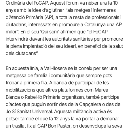
Ordinària del FoCAP. Aquest fòrum va nèixer ara fa 10
anys amb la idea d’aglutinar “als metges i infermeres
d’Atenció Primària (AP), a tota la resta de professionals i
ciutadans, interessats en promoure a Catalunya una AP
millor”. En el seu ‘Qui som’ afirmen que “el FoCAP
intervindrà davant les autoritats sanitàries per promoure
la plena implantació del seu ideari, en benefici de la salut
dels ciutadans”.
En aquesta línia, a Vall-llosera se la coneix per ser una
metgessa de família i comunitària que sempre pots
trobar a primera fila. A banda de participar de les
mobilitzacions que altres plataformes com Marea
Blanca o Rebel·lió Primària organitzen, també participa
d’actes que puguin sortir des de la Capçalera o des de
Jo Sí Sanitat Universal. Aquesta militància activa és
potser també el que fa 12 anys la va portar a demanar
un trasllat fix al CAP Bon Pastor, on desenvolupa la seva