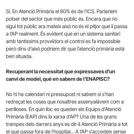
Sí. En Atenció Primària el 80% és de l’ICS. Parlaríem
potser del sector que més públic és. Encara que no
sigui tot públic ara mateix això no és el pitjor que li passa
a l’AP realment. És evident que en un sistema sanitari
amb tantíssims proveïdors el control es fa impossible
però dins d’això podríem dir que l’atenció primària està
ben situada.
Recuperant la necessitat que expressaves d’un
canvi de model, què en sabem de l’ENAPISC?
No hi ha calendari ni pressupost ni sabem si s’han
redreçat les coses que nosaltres assenyalàvem com a
perilloses. En quin lloc es queden els Equips d’Atenció
Primària (EAP) dins la xarxa d’AP? Una de les grans
trampes dels darrers anys es dir-li Atenció Primària a tot
el que passa fora de l’hospital… A l’AP s’accedeix sense