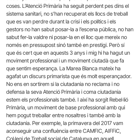
coses. L’Atenció Primària ha seguit perdent pes dins el
sistema sanitari, no s’han recuperat els llocs de treball
que es van perdre durant la crisi i els polítics i els
gestors no han sabut posar-la a l’escena pública, no han
sabut fer-la valdre ni posar-la en el lloc que mereix no
només en pressupost sinó també en prestigi. Però sí
que és cert que en aquests 3 anys i mig hi ha hagut un
moviment professional i un moviment ciutadà que fa
que sentim esperança. La Marea Blanca mateix ha
agafat un discurs primarista que és molt esperançador.
No ens en sortirem si la ciutadania no reclama i no
defensa la seva Atenció Primària i coma ciutadania
estem els professionals també. I així ha sorgit Rebel·lió
Primària, un moviment de base professional amb qui
hem pogut treballar entre nosaltres i també amb la
ciutadania. Per exemple, la primavera del 2017 vam
aconseguir una confluència entre CAMFIC, AIFFiC,
Col·legi de Treball social de Catalunya en aquell