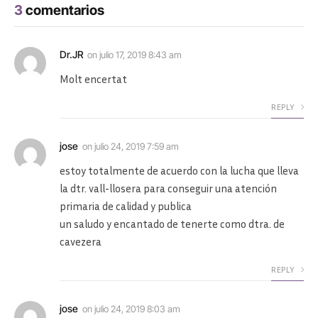
3
comentarios
Dr.JR
on
julio 17, 2019 8:43 am
Molt encertat
REPLY
jose
on
julio 24, 2019 7:59 am
estoy totalmente de acuerdo con la lucha que lleva
la dtr. vall-llosera para conseguir una atención
primaria de calidad y publica
un saludo y encantado de tenerte como dtra. de
cavezera
REPLY
jose
on
julio 24, 2019 8:03 am