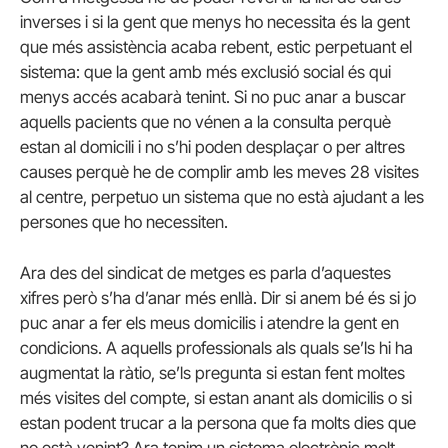
inverses i si la gent que menys ho necessita és la gent
que més assistència acaba rebent, estic perpetuant el
sistema: que la gent amb més exclusió social és qui
menys accés acabarà tenint. Si no puc anar a buscar
aquells pacients que no vénen a la consulta perquè
estan al domicili i no s’hi poden desplaçar o per altres
causes perquè he de complir amb les meves 28 visites
al centre, perpetuo un sistema que no està ajudant a les
persones que ho necessiten.
Ara des del sindicat de metges es parla d’aquestes
xifres però s’ha d’anar més enllà. Dir si anem bé és si jo
puc anar a fer els meus domicilis i atendre la gent en
condicions. A aquells professionals als quals se’ls hi ha
augmentat la ràtio, se’ls pregunta si estan fent moltes
més visites del compte, si estan anant als domicilis o si
estan podent trucar a la persona que fa molts dies que