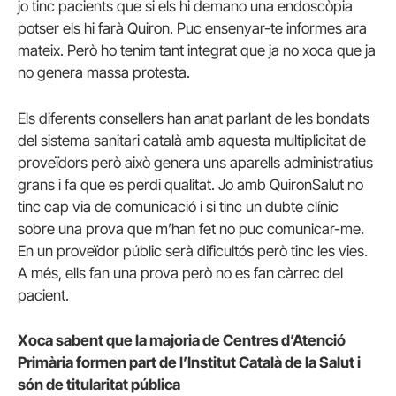
jo tinc pacients que si els hi demano una endoscòpia
potser els hi farà Quiron. Puc ensenyar-te informes ara
mateix. Però ho tenim tant integrat que ja no xoca que ja
no genera massa protesta.
Els diferents consellers han anat parlant de les bondats
del sistema sanitari català amb aquesta multiplicitat de
proveïdors però això genera uns aparells administratius
grans i fa que es perdi qualitat. Jo amb QuironSalut no
tinc cap via de comunicació i si tinc un dubte clínic
sobre una prova que m’han fet no puc comunicar-me.
En un proveïdor públic serà dificultós però tinc les vies.
A més, ells fan una prova però no es fan càrrec del
pacient.
Xoca sabent que la majoria de Centres d’Atenció
Primària formen part de l’Institut Català de la Salut i
són de titularitat pública