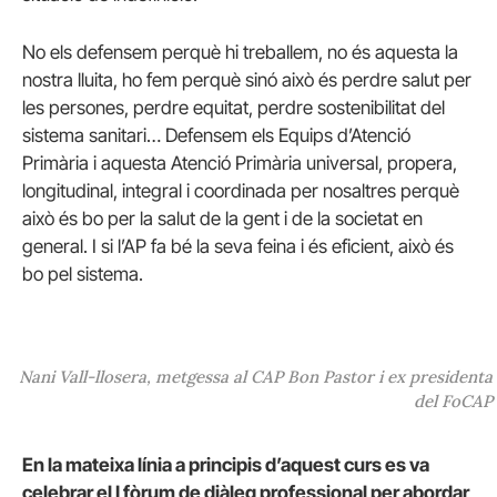
No els defensem perquè hi treballem, no és aquesta la
nostra lluita, ho fem perquè sinó això és perdre salut per
les persones, perdre equitat, perdre sostenibilitat del
sistema sanitari… Defensem els Equips d’Atenció
Primària i aquesta Atenció Primària universal, propera,
longitudinal, integral i coordinada per nosaltres perquè
això és bo per la salut de la gent i de la societat en
general. I si l’AP fa bé la seva feina i és eficient, això és
bo pel sistema.
Nani Vall-llosera, metgessa al CAP Bon Pastor i ex presidenta
del FoCAP
En la mateixa línia a principis d’aquest curs es va
celebrar el I fòrum de diàleg professional per abordar