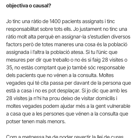
objectiva o causal?
Jo tinc una ràtio de 1400 pacients assignats i tinc
responsabilitat sobre tots ells. Jo justament no tinc una
ràtio molt alta perquè en assignar-la s’estudien diversos
factors però de totes maneres una cosa és la població
assignada i l’altra la població atesa. Si tu l’únic que
mesures per dir que treballo o no és si faig 28 visites o
35, no estàs comptant que jo també sóc responsable
dels pacients que no vénen a la consulta. Moltes
vegades qui té cita passa per davant de la persona que
està a casa i no es pot desplaçar. Si jo dic que amb les
28 visites ja n’hi ha prou deixo de visitar domicilis i
moltes vegades podem ajudar més a la gent vulnerable
a casa que a les persones que vénen a la consulta que
potser tenen mals menors.
Com a metgessa he de poder revertir la llei de cures