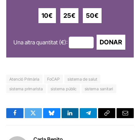
10€
25€
50€
DONAR
Una altra quantitat (€):
Atenció Primària
FoCAP
sistema de salut
sistema primarista
sistema públic
sistema sanitari
Facebook
Twitter
Bluesky
LinkedIn
Telegram
Copy
Email
Link
Carla Benito