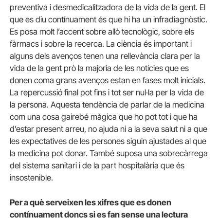
preventiva i desmedicalitzadora de la vida de la gent. El
que es diu contínuament és que hi ha un infradiagnòstic.
Es posa molt l’accent sobre allò tecnològic, sobre els
fàrmacs i sobre la recerca. La ciència és important i
alguns dels avenços tenen una rellevància clara per la
vida de la gent prò la majoria de les notícies que es
donen coma grans avenços estan en fases molt inicials.
La repercussió final pot fins i tot ser nul·la per la vida de
la persona. Aquesta tendència de parlar de la medicina
com una cosa gairebé màgica que ho pot tot i que ha
d’estar present arreu, no ajuda ni a la seva salut ni a que
les expectatives de les persones siguin ajustades al que
la medicina pot donar. També suposa una sobrecàrrega
del sistema sanitari i de la part hospitalària que és
insostenible.
Per a què serveixen les xifres que es donen
contínuament doncs si es fan sense una lectura