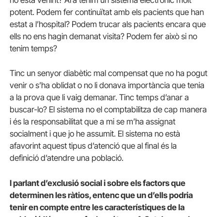
no està venint? Ara tenim un sistema electrònic molt
potent. Podem fer continuïtat amb els pacients que han
estat a l’hospital? Podem trucar als pacients encara que
ells no ens hagin demanat visita? Podem fer això si no
tenim temps?
Tinc un senyor diabètic mal compensat que no ha pogut
venir o s’ha oblidat o no li donava importància que tenia
a la prova que li vaig demanar. Tinc temps d’anar a
buscar-lo? El sistema no el comptabilitza de cap manera
i és la responsabilitat que a mi se m’ha assignat
socialment i que jo he assumit. El sistema no està
afavorint aquest tipus d’atenció que al final és la
definició d’atendre una població.
I parlant d’exclusió social i sobre els factors que
determinen les ràtios, entenc que un d’ells podria
tenir en compte entre les característiques de la