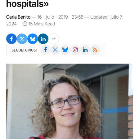
hospitals»
Carla Benito
16 - julio - 2019 · 23:55
Updated:
julio 7,
2024
15 Mins Read
Facebook
X
Bluesky
Instagram
LinkedIn
RSS
SEGUEIX-NOS!
(Twitter)