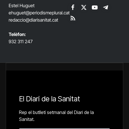
Estel Huguet
Facebook
X
YouTube
Telegram
ehuguet
@periodismeplural.cat
(Twitter)
redaccio@diarisanitat.cat
RSS
Telèfon:
932 311 247