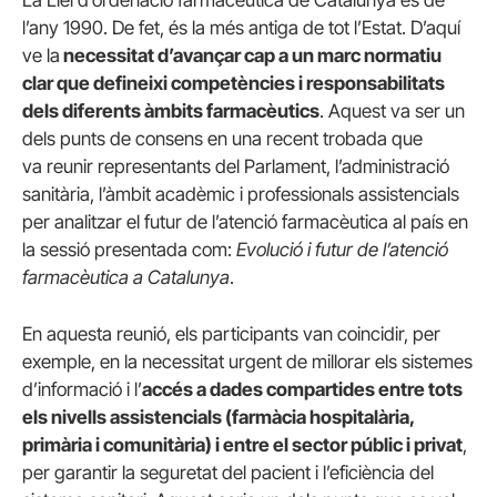
La Llei d’ordenació farmacèutica de Catalunya és de
l’any 1990. De fet, és la més antiga de tot l’Estat. D’aquí
ve la
necessitat d’avançar cap a un marc normatiu
clar que defineixi competències i responsabilitats
dels diferents àmbits farmacèutics
. Aquest va ser un
dels punts de consens en una recent trobada que
va reunir representants del Parlament, l’administració
sanitària, l’àmbit acadèmic i professionals assistencials
per analitzar el futur de l’atenció farmacèutica al país en
la sessió presentada com:
Evolució i futur de l’atenció
farmacèutica a Catalunya
.
En aquesta reunió, els participants van coincidir, per
exemple, en la necessitat urgent de millorar els sistemes
d’informació i l’
accés a dades compartides entre tots
els nivells assistencials (farmàcia hospitalària,
primària i comunitària) i entre el sector públic i privat
,
per garantir la seguretat del pacient i l’eficiència del