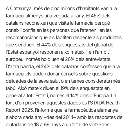
A Catalunya, més de cinc milions d’habitants van a la
farmàcia almenys una vegada a l’any. El 46% dels
catalans reconeixen que visita la farmàcia perquè
coneix i confia en les persones que l’atenen i en les
recomanacions que els faciliten respecte als productes
que s’enduen. El 44% dels enquestats del global de
l’Estat espanyol responen això mateix i, en l’àmbit
europeu, només ho diuen el 26% dels entrevistats.
D’altra banda, el 24% dels catalans confessen que a la
farmàcia els poden donar consells sobre qüestions
delicades de la seva salut o en temes considerats més
tabú. Això mateix diuen el 19% dels enquestats en
general a tot l’Estat i, només el 14% dels d’Europa. La
font d’on provenen aquestes dades és l’STADA Health
Report 2025, l’informe que la farmacèutica alemanya
elabora cada any –des del 2014– amb les respostes de
ciutadans de 18 a 99 anys a un total de vint-i-dos