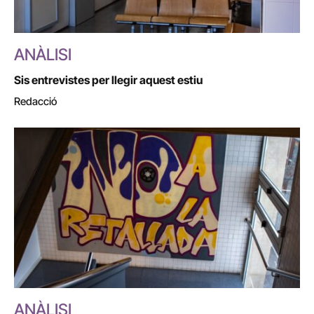
ANÀLISI
Sis entrevistes per llegir aquest estiu
Redacció
ANÀLISI