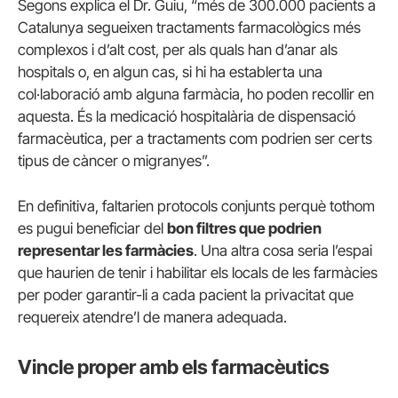
Segons explica el Dr. Guiu, “més de 300.000 pacients a
Catalunya segueixen tractaments farmacològics més
complexos i d’alt cost, per als quals han d’anar als
hospitals o, en algun cas, si hi ha establerta una
col·laboració amb alguna farmàcia, ho poden recollir en
aquesta. És la medicació hospitalària de dispensació
farmacèutica, per a tractaments com podrien ser certs
tipus de càncer o migranyes”.
En definitiva, faltarien protocols conjunts perquè tothom
es pugui beneficiar del
bon filtres que podrien
representar les farmàcies
. Una altra cosa seria l’espai
que haurien de tenir i habilitar els locals de les farmàcies
per poder garantir-li a cada pacient la privacitat que
requereix atendre’l de manera adequada.
Vincle proper amb els farmacèutics