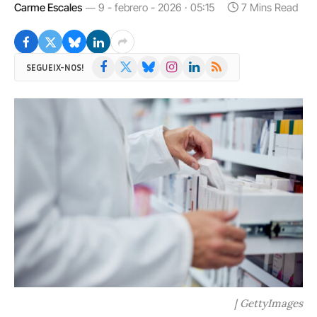
Carme Escales
9 - febrero - 2026 · 05:15
7 Mins Read
Facebook
X
Bluesky
Instagram
LinkedIn
RSS
SEGUEIX-NOS!
(Twitter)
| GettyImages