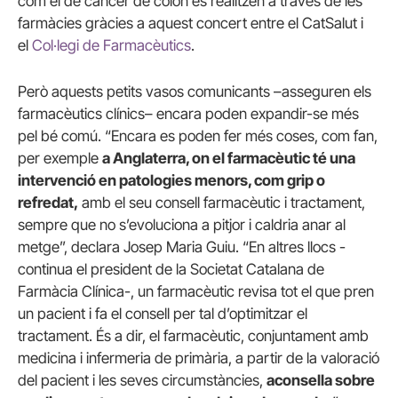
com el de càncer de còlon es realitzen a través de les
farmàcies gràcies a aquest concert entre el CatSalut i
el
Col·legi de Farmacèutics
.
Però aquests petits vasos comunicants –asseguren els
farmacèutics clínics– encara poden expandir-se més
pel bé comú. “Encara es poden fer més coses, com fan,
per exemple
a Anglaterra, on el farmacèutic té una
intervenció en patologies menors, com grip o
refredat,
amb el seu consell farmacèutic i tractament,
sempre que no s’evoluciona a pitjor i caldria anar al
metge”, declara Josep Maria Guiu. “En altres llocs -
continua el president de la Societat Catalana de
Farmàcia Clínica-, un farmacèutic revisa tot el que pren
un pacient i fa el consell per tal d’optimitzar el
tractament. És a dir, el farmacèutic, conjuntament amb
medicina i infermeria de primària, a partir de la valoració
del pacient i les seves circumstàncies,
aconsella sobre