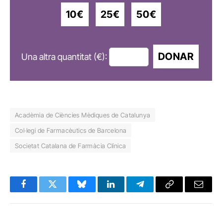
10€
25€
50€
DONAR
Una altra quantitat (€):
Acadèmia de Ciències Mèdiques de Catalunya
Col·legi de Farmacèutics de Barcelona
Societat Catalana de Farmàcia Clínica
Facebook
Twitter
Bluesky
LinkedIn
Telegram
Copy
Email
Link