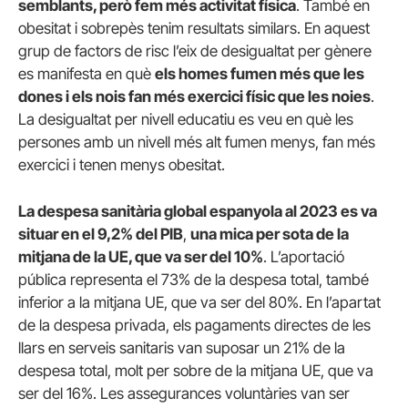
semblants, però fem més activitat física
. També en
obesitat i sobrepès tenim resultats similars. En aquest
grup de factors de risc l’eix de desigualtat per gènere
es manifesta en què
els homes fumen més que les
dones i els nois fan més exercici físic que les noies
.
La desigualtat per nivell educatiu es veu en què les
persones amb un nivell més alt fumen menys, fan més
exercici i tenen menys obesitat.
La despesa sanitària global espanyola al 2023 es va
situar en el 9,2% del PIB
,
una mica per sota de la
mitjana de la UE, que va ser del 10%
. L’aportació
pública representa el 73% de la despesa total, també
inferior a la mitjana UE, que va ser del 80%. En l’apartat
de la despesa privada, els pagaments directes de les
llars en serveis sanitaris van suposar un 21% de la
despesa total, molt per sobre de la mitjana UE, que va
ser del 16%. Les assegurances voluntàries van ser