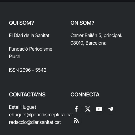
QUI SOM?
ON SOM?
El Diari de la Sanitat
Carrer Bailén 5, principal.
08010, Barcelona
Fundació Periodisme
Plural
ISSN 2696 - 5542
CONTACTA'NS
CONNECTA
Estel Huguet
Facebook
X
YouTube
Telegram
ehuguet
@periodismeplural.cat
(Twitter)
redaccio@diarisanitat.cat
RSS