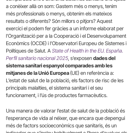
a conèixer allà on som: Gastem més o menys, tenim
més professionals o menys, obtenim els mateixos
resultats o diferents? Són millors o pitjors? Aquest
exercici el podem fer gràcies a un informe elaborat per
l’Organització per a la Cooperació i el Desenvolupament
Econòmics (OCDE) i l’Observatori Europeu de Sistemes i
Polítiques de Salut. A
State of Health in the EU. España.
Perfil sanitario nacional 2025
, s’exposen
dades del
sistema sanitari espanyol comparades amb les
mitjanes de la Unió Europea
(UE) en referència a:
L’estat de salut de la població, els factors de risc de les
principals malalties, el sistema sanitari i el seu
funcionament, i l’ús de productes farmacèutics.
Una manera de valorar l’estat de salut de la població és
l’esperança de vida al néixer, que encara que depengui
més de factors socioeconòmics que sanitaris, és un
indicador que s’inclou habitualment a l’hora d’avaluar els