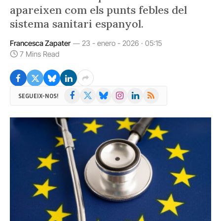
apareixen com els punts febles del
sistema sanitari espanyol.
Francesca Zapater
23 - enero - 2026 · 05:15
7 Mins Read
Facebook
X
Bluesky
Instagram
LinkedIn
RSS
SEGUEIX-NOS!
(Twitter)