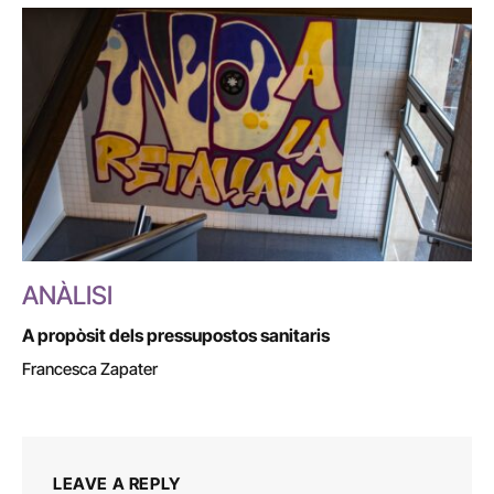
ANÀLISI
A propòsit dels pressupostos sanitaris
Francesca Zapater
LEAVE A REPLY