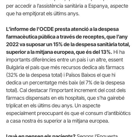
per accedir a l’assistència sanitària a Espanya, aspecte
que ha empitjorat els últims anys.
L’informe de l’OCDE presta atenció a la despesa
farmacèutica pública a través de receptes, que l’any
2022 va suposar un 15% de la despesa sanitària total,
superior a la mitjana europea, que és del 13%.
Hi ha
importants diferències entre un país i un altre, essent
Bulgària el país que més recursos dedica als fàrmacs
(32% de la despesa total) i Països Baixos el que hi
dedica un percentatge més baix (el 7% de la despesa
total). Cal destacar l’important increment del cost dels
fàrmacs dispensats en els hospitals, que s’ha gairebé
triplicat en els últims deu anys. Un aspecte
especialment preocupant és que el consum d’antibiòtics
a casa nostra és superior a la mitjana europea.
I què en pensen els pacients?
Segons l’Enquesta