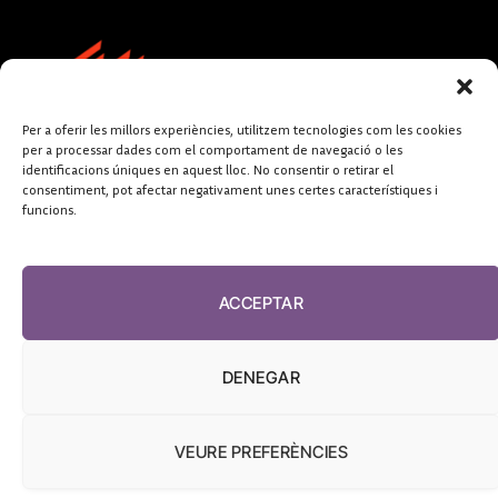
Per a oferir les millors experiències, utilitzem tecnologies com les cookies
per a processar dades com el comportament de navegació o les
identificacions úniques en aquest lloc. No consentir o retirar el
consentiment, pot afectar negativament unes certes característiques i
funcions.
FUNDACIÓ
PERIODISME
ACCEPTAR
PLURAL
DENEGAR
VEURE PREFERÈNCIES
El Diari de la Sanitat, 2026