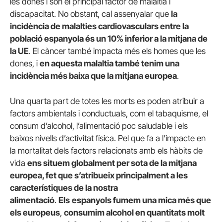
les dones i són el principal factor de malaltia i
discapacitat. No obstant, cal assenyalar que
la
incidència de malalties cardiovasculars entre la
població espanyola és un 10% inferior a la mitjana de
la UE
. El càncer també impacta més els homes que les
dones, i
en aquesta malaltia també tenim una
incidència més baixa que la mitjana europea
.
Una quarta part de totes les morts es poden atribuir a
factors ambientals i conductuals, com el tabaquisme, el
consum d’alcohol, l’alimentació poc saludable i els
baixos nivells d’activitat física. Pel que fa a l’impacte en
la mortalitat dels factors relacionats amb els hàbits de
vida
ens situem globalment per sota de la mitjana
europea, fet que s’atribueix principalment a les
característiques de la nostra
alimentació
.
Els
espanyols fumem una mica més que
els europeus
,
consumim alcohol en quantitats molt