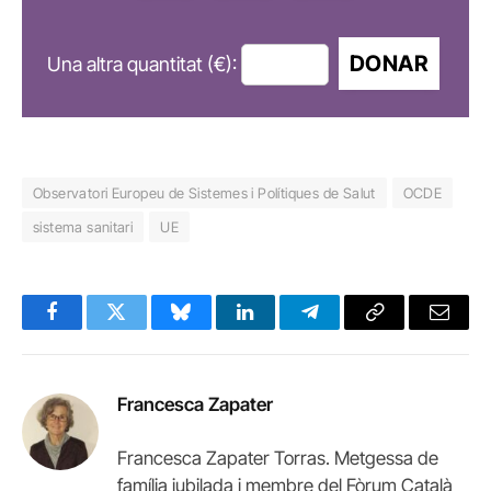
DONAR
Una altra quantitat (€):
Observatori Europeu de Sistemes i Polítiques de Salut
OCDE
sistema sanitari
UE
Facebook
Twitter
Bluesky
LinkedIn
Telegram
Copy
Email
Link
Francesca Zapater
Francesca Zapater Torras. Metgessa de
família jubilada i membre del Fòrum Català