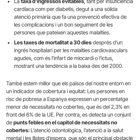
La
taxa d’ingressos evitables
, tant per insuficiència
cardíaca com per diabetis, degut a una sòlida
atenció primària que fa una prevenció efectiva de
les complicacions i un bon seguiment de les
persones que pateixen aquestes malalties.
Les taxes de mortalitat a 30 dies
després d’un
ingrés hospitalari per les malalties cardiovasculars
agudes, com és l’infart de miocardi o l’ictus,
mostrant una tendència a la baixa des del 2000.
També estem millor que els països del nostre entorn en
un indicador de cobertura i equitat: Les persones en
risc de pobresa a Espanya expressen un percentatge
menor de necessitats no cobertes, que és del 2,3% en
front del 6% de la UE. Per contra, es detecta un conjunt
de
punts febles en el capítol de necessitats no
cobertes:
L’atenció odontològica, l’atenció a la salut
mental i les llistes d’espera, que són el principal obstacle