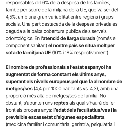
responsables del 6% de la despesa de les famílies,
també per sobre de la mitjana de la UE, que va ser del
4,5%, amb una gran variabilitat entre regions i grups
socials. Una part destacada de la despesa privada és
deguda a la baixa cobertura pública dels serveis
odontològics. En l
’atenció de llarga durada
(només el
component sanitari)
el nostre país se situa molt per
sota de la mitjana UE
(10% i 18% respectivament).
El nombre de professionals a l’estat espanyol ha
augmentat de forma constant els últims anys,
superant els nivells europeus pel que fa al nombre de
metges/ses
(4,4 per 1000 habitants vs. 4,3), amb una
proporció més alta de metges/ses de família. No
obstant, s’apunten uns
reptes
als qual s’haurà de fer
front els propers anys:
l’edat dels facultatius/ves i la
previsible escassetat d’algunes especialitats
(medicina familiar i comunitària, geriatria, psiquiatria i