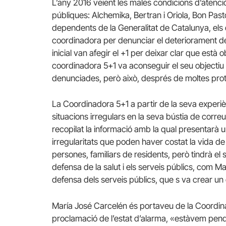
L’any 2016 veient les males condicions d’atenció
públiques: Alchemika, Bertran i Oriola, Bon Pastor
dependents de la Generalitat de Catalunya, els d
coordinadora per denunciar el deteriorament del s
inicial van afegir el +1 per deixar clar que està 
coordinadora 5+1 va aconseguir el seu objectiu i l
denunciades, però això, després de moltes prot
La Coordinadora 5+1 a partir de la seva experi
situacions irregulars en la seva bústia de cor
recopilat la informació amb la qual presentarà u
irregularitats que poden haver costat la vida de
persones, familiars de residents, però tindrà el 
defensa de la salut i els serveis públics, com M
defensa dels serveis públics, que s va crear un 
María José Carcelén és portaveu de la Coordin
proclamació de l’estat d’alarma, «estàvem pende