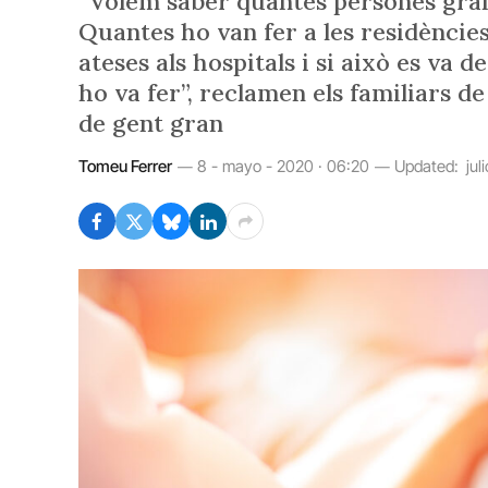
“Volem saber quantes persones grans
Quantes ho van fer a les residèncie
ateses als hospitals i si això es va de
ho va fer”, reclamen els familiars d
de gent gran
Tomeu Ferrer
8 - mayo - 2020 · 06:20
Updated:
jul