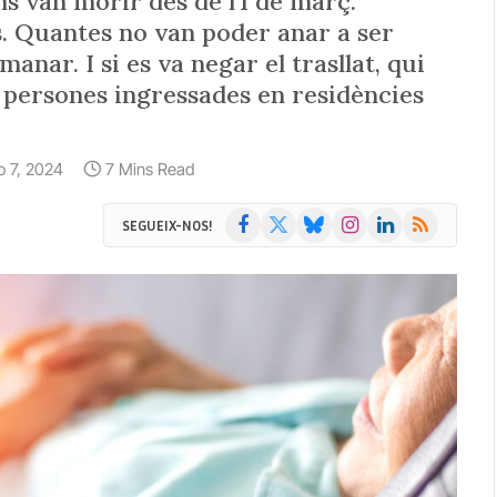
 van morir des de l’1 de març.
s. Quantes no van poder anar a ser
manar. I si es va negar el trasllat, qui
e persones ingressades en residències
io 7, 2024
7 Mins Read
Facebook
X
Bluesky
Instagram
LinkedIn
RSS
SEGUEIX-NOS!
(Twitter)