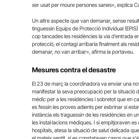
ser usat per moure persones sanes», explica C
Un altre aspecte que van demanar, sense resulta
tinguessin Equips de Protecció Individual (EPI
cop tancades les residències la via d’entrada er
protecció, el contagi arribaria finalment als resi
demanar, no van arribar», afirma la portaveu.
Mesures contra el desastre
El 23 de març la coordinadora va enviar una nov
manifestar la seva preocupació per la situació 
mèdic per a les residències i sobretot que en c
es fessin les proves adients per esbrinar si est
instància els traguessin de les residències en u
les instal·lacions mèdiques. I si empitjoraven e
hospitals, atesa la situació de salut delicada qu
el mateix sentit, si es constataven casos que s’aï