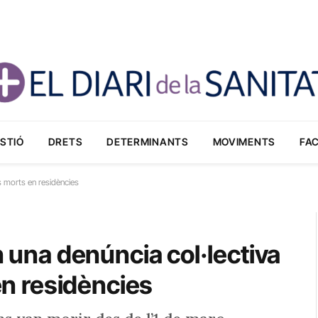
STIÓ
DRETS
DETERMINANTS
MOVIMENTS
FA
les morts en residències
n una denúncia col·lectiva
 en residències