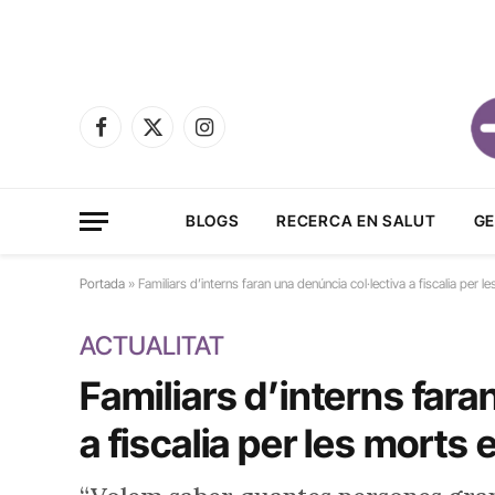
Facebook
X
Instagram
(Twitter)
BLOGS
RECERCA EN SALUT
GE
Portada
»
Familiars d’interns faran una denúncia col·lectiva a fiscalia per 
ACTUALITAT
Familiars d’interns fara
a fiscalia per les morts