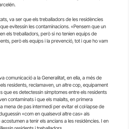
arcelén.
ts, va ser que els treballadors de les residències
S) que evitessin les contaminacions. «Pensem que un
en els treballadors, però si no tenien equips de
dents, però els equips i la prevenció, tot i que ho vam
a comunicació a la Generalitat, en ella, a més de
dels residents, reclamaven, un altre cop, equipament
as que es detectessin símptomes entre els residents
aven contaminats i que els malalts, en primera
na mena de pas intermedi per evitar el col·lapse de
s duguessin «com en qualsevol altre cas» als
e acostumen a tenir els ancians a les residències. I en
llessin residents i treballadors.