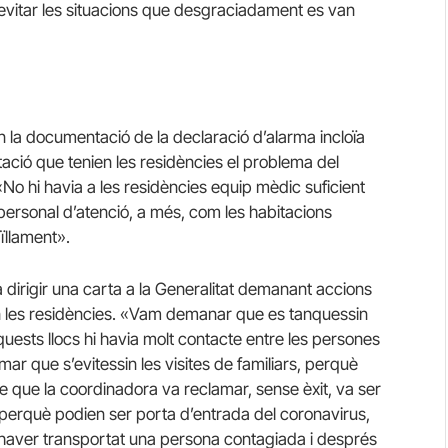
m evitar les situacions que desgraciadament es van
la documentació de la declaració d’alarma incloïa
ació que tenien les residències el problema del
No hi havia a les residències equip mèdic suficient
 personal d’atenció, a més, com les habitacions
ïllament».
 dirigir una carta a la Generalitat demanant accions
en les residències. «Vam demanar que es tanquessin
uests llocs hi havia molt contacte entre les persones
ar que s’evitessin les visites de familiars, perquè
e que la coordinadora va reclamar, sense èxit, va ser
, perquè podien ser porta d’entrada del coronavirus,
 haver transportat una persona contagiada i després