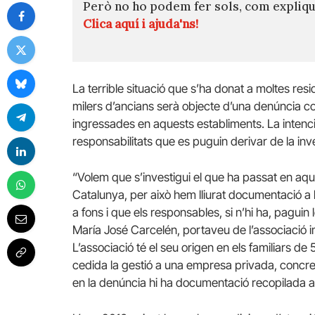
Però no ho podem fer sols, com expli
Clica aquí i ajuda'ns!
La terrible situació que s’ha donat a moltes re
milers d’ancians serà objecte d’una denúncia co
ingressades en aquests establiments. La intenci
responsabilitats que es puguin derivar de la inv
“Volem que s’investigui el que ha passat en aqu
Catalunya, per això hem lliurat documentació a l
a fons i que els responsables, si n’hi ha, pagui
María José Carcelén, portaveu de l’associació im
L’associació té el seu origen en els familiars d
cedida la gestió a una empresa privada, concret
en la denúncia hi ha documentació recopilada al