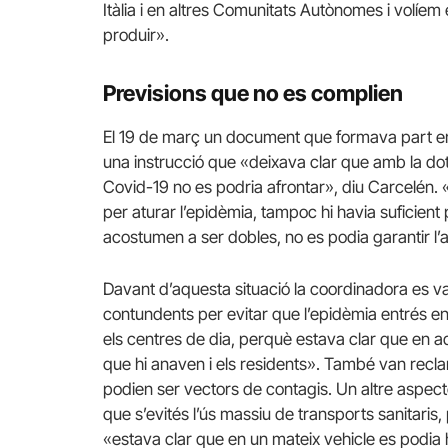
Itàlia i en altres Comunitats Autònomes i volíe
produir».
Previsions que no es complien
El 19 de març un document que formava part en 
una instrucció que «deixava clar que amb la dot
Covid-19 no es podria afrontar», diu Carcelén. «
per aturar l’epidèmia, tampoc hi havia suficient
acostumen a ser dobles, no es podia garantir l’a
Davant d’aquesta situació la coordinadora es va
contundents per evitar que l’epidèmia entrés 
els centres de dia, perquè estava clar que en aq
que hi anaven i els residents». També van reclam
podien ser vectors de contagis. Un altre aspect
que s’evités l’ús massiu de transports sanitaris
«estava clar que en un mateix vehicle es podia