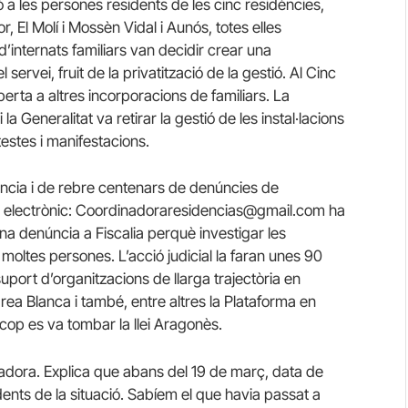
 a les persones residents de les cinc residències,
, El Molí i Mossèn Vidal i Aunós, totes elles
’internats familiars van decidir crear una
ervei, fruit de la privatització de la gestió. Al Cinc
oberta a altres incorporacions de familiars. La
a Generalitat va retirar la gestió de les instal·lacions
estes i manifestacions.
ència i de rebre centenars de denúncies de
reu electrònic: Coordinadoraresidencias@gmail.com ha
na denúncia a Fiscalia perquè investigar les
 moltes persones. L’acció judicial la faran unes 90
suport d’organitzacions de llarga trajectòria en
area Blanca i també, entre altres la Plataforma en
cop es va tombar la llei Aragonès.
adora. Explica que abans del 19 de març, data de
nts de la situació. Sabíem el que havia passat a