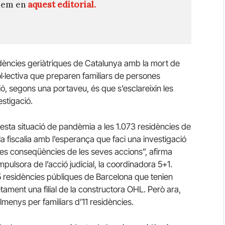
quem en
aquest editorial.
sidències geriàtriques de Catalunya amb la mort de
l·lectiva que preparen familiars de persones
ó, segons una portaveu, és que s’esclareixin les
estigació.
esta situació de pandèmia a les 1.073 residències de
a fiscalia amb l’esperança que faci una investigació
n les conseqüències de les seves accions”, afirma
pulsora de l’acció judicial, la coordinadora 5+1.
e 5 residències públiques de Barcelona que tenien
ament una filial de la constructora OHL. Però ara,
menys per familiars d’11 residències.