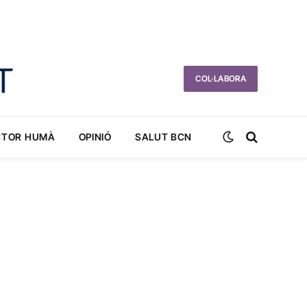
COL·LABORA
CTOR HUMÀ
OPINIÓ
SALUT BCN