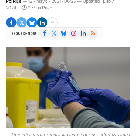
Pol Rius
12 - mayo - 2021 · 06:25
Updated:
julio 7,
2024
2 Mins Read
Facebook
X
Bluesky
Instagram
LinkedIn
RSS
SEGUEIX-NOS!
(Twitter)
Una infermera prepara la vacuna per ser administrada |