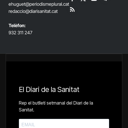
Facebook
X
YouTube
Telegram
ehuguet
@periodismeplural.cat
(Twitter)
redaccio@diarisanitat.cat
RSS
Telèfon:
932 311 247