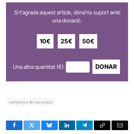
Si t'agrada aquest article, dóna'ns suport amb
una donació.
10€
25€
50€
DONAR
Una altra quantitat (€):
campanya de vacunació
Facebook
Twitter
Bluesky
LinkedIn
Telegram
Copy
Email