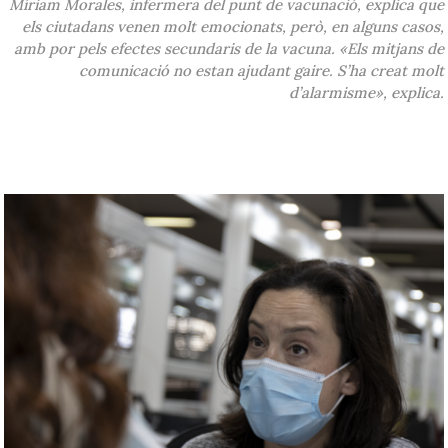
Míriam Morales, infermera del punt de vacunació, explica que
els ciutadans venen molt emocionats, però, en alguns casos,
amb por pels efectes secundaris de la vacuna. «Els mitjans de
comunicació no estan ajudant gaire. S’ha creat molt
d’alarmisme», explica.