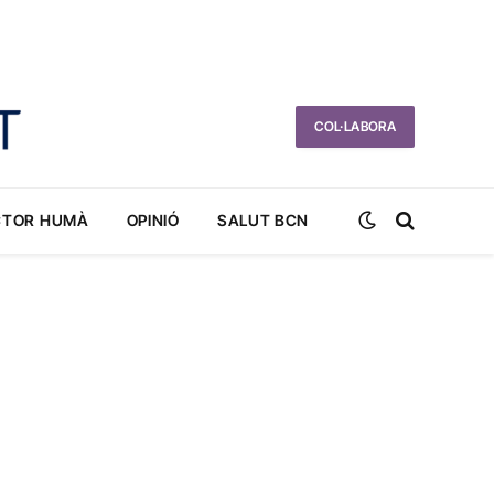
COL·LABORA
CTOR HUMÀ
OPINIÓ
SALUT BCN