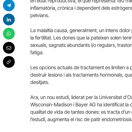
en edat reproductiva, el que representa 190 mil
inflamatòria, crònica i dependent dels estrògen
pelvians.
La malaltia causa, generalment, un intens dolor 
la fertilitat. Les dones que la pateixen solen teni
sexuals
,
sagnats
abundants
i
/
o
regulars
, trasto
fatiga.
Les opcions actuals de tractament es limiten a 
destruir lesions i als tractaments hormonals, q
desitjats.
Ara, un nou estudi, liderat per la Universitat d’O
Wisconsin-Madison i Bayer AG ha identificat la 
qualitat de vida de tantes dones: es tracta d’un
l’estudi, augmenta el risc de patir endometriosis