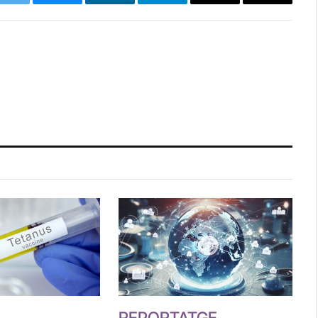
k
Twitter
Bluesky
LinkedIn
Telegram
Copy
Email
Link