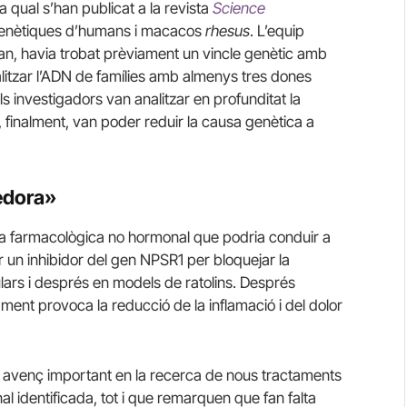
la qual s’han publicat a la revista
Science
s genètiques d’humans i macacos
rhesus
. L’equip
rvan, havia trobat prèviament un vincle genètic amb
litzar l’ADN de famílies amb almenys tres dones
s investigadors van analitzar en profunditat la
, finalment, van poder reduir la causa genètica a
edora»
iana farmacològica no hormonal que podria conduir a
ar un inhibidor del gen NPSR1 per bloquejar la
ulars i després en models de ratolins. Després
ment provoca la reducció de la inflamació i del dolor
n avenç important en la recerca de nous tractaments
 identificada, tot i que remarquen que fan falta