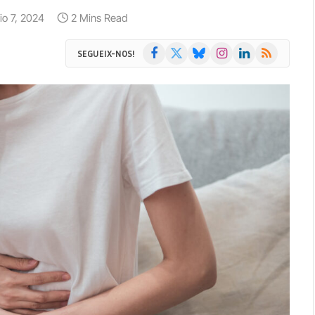
lio 7, 2024
2 Mins Read
Facebook
X
Bluesky
Instagram
LinkedIn
RSS
SEGUEIX-NOS!
(Twitter)