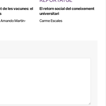
REPORTATGE
at de les vacunes: el
El retorn social del coneixement
s
universitari
i Amando Martin-
Carme Escales