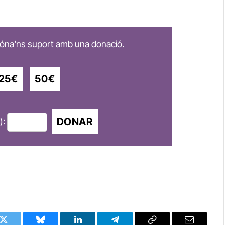
 dóna'ns suport amb una donació.
25€
50€
DONAR
):