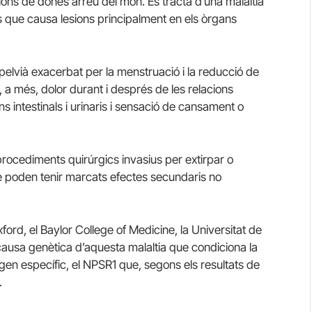
ions de dones arreu del món. Es tracta d’una malaltia
s que causa lesions principalment en els òrgans
pelvià exacerbat per la menstruació i la reducció de
r, a més,
dolor durant
i després de les
relacions
rns
intestinals i
urinaris i sensació de cansament o
procediments quirúrgics invasius per extirpar o
ue poden tenir marcats efectes secundaris no
xford, el Baylor College of Medicine, la Universitat de
causa genètica d’aquesta malaltia que condiciona la
 gen específic, el NPSR1 que, segons els resultats de
.