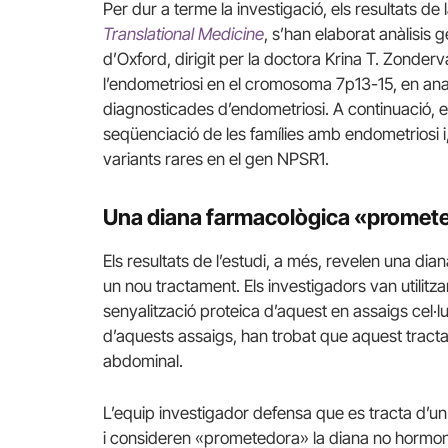
Per dur a terme la investigació, els resultats de 
Translational Medicine
, s’han elaborat anàlisi
d’Oxford, dirigit per la doctora Krina T. Zonde
l’endometriosi en el cromosoma 7p13-15, en ana
diagnosticades d’endometriosi. A continuació, el
seqüenciació de les famílies amb endometriosi i
variants rares en el gen NPSR1.
Una diana farmacològica «promet
Els resultats de l’estudi, a més, revelen una d
un nou tractament. Els investigadors van utilitz
senyalització proteica d’aquest en assaigs cel·l
d’aquests assaigs, han trobat que aquest tracta
abdominal.
L’equip investigador defensa que es tracta d’u
i consideren «prometedora» la diana no hormonal