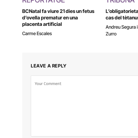
REPORTATGE
TRIBUNA
BCNatal fa viure 21 dies un fetus
L’obligatoriet
d’ovella prematur en una
cas del tètanu
placenta artificial
Andreu Segura 
Carme Escales
Zurro
LEAVE A REPLY