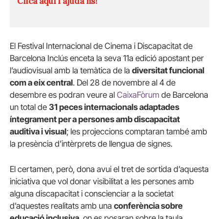
Clica aquí i ajuda'ns!
El Festival Internacional de Cinema i Discapacitat de
Barcelona Inclús enceta la seva 11a edició apostant per
l’audiovisual amb la temàtica de la
diversitat funcional
com a eix central
. Del 28 de novembre al 4 de
desembre es podran veure al
CaixaFòrum
de Barcelona
un total de
31 peces internacionals adaptades
íntegrament per a persones amb discapacitat
auditiva i visual
; les projeccions comptaran també amb
la presència d’intèrprets de llengua de signes.
El certamen, però, dona avui el tret de sortida d’aquesta
iniciativa que vol donar visibilitat a les persones amb
alguna discapacitat i conscienciar a la societat
d’aquestes realitats amb una
conferència sobre
educació inclusiva
, on es posaran sobre la taula