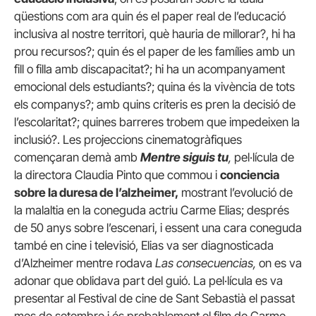
qüestions com ara quin és el paper real de l’educació
inclusiva al nostre territori, què hauria de millorar?, hi ha
prou recursos?; quin és el paper de les famílies amb un
fill o filla amb discapacitat?; hi ha un acompanyament
emocional dels estudiants?; quina és la vivència de tots
els companys?; amb quins criteris es pren la decisió de
l’escolaritat?; quines barreres trobem que impedeixen la
inclusió?. Les projeccions cinematogràfiques
començaran demà amb
Mentre siguis tu
,
pel·lícula de
la directora Claudia Pinto que commou i
conciencia
sobre la duresa de l’alzheimer,
mostrant l’evolució de
la malaltia en la coneguda actriu Carme Elias; després
de 50 anys sobre l’escenari, i essent una cara coneguda
també en cine i televisió, Elias va ser diagnosticada
d’Alzheimer mentre rodava
Las consecuencias,
on es va
adonar que oblidava part del guió. La pel·lícula es va
presentar al Festival de cine de Sant Sebastià el passat
mes de setembre i és probablement el film de Carme