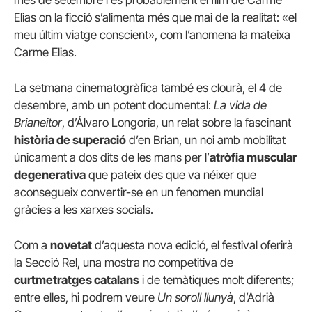
Elias on la ficció s’alimenta més que mai de la realitat: «el
meu últim viatge conscient», com l’anomena la mateixa
Carme Elias.
La setmana cinematogràfica també es clourà, el 4 de
desembre, amb un potent documental:
La vida de
Brianeitor
, d’Álvaro Longoria, un relat sobre la fascinant
història de superació
d’en Brian, un noi amb mobilitat
únicament a dos dits de les mans per l’
atròfia muscular
degenerativa
que pateix des que va néixer que
aconsegueix convertir-se en un fenomen mundial
gràcies a les xarxes socials.
Com a
novetat
d’aquesta nova edició, el festival oferirà
la Secció Rel, una mostra no competitiva de
curtmetratges catalans
i de temàtiques molt diferents;
entre elles, hi podrem veure
Un soroll llunyà
, d’Adrià