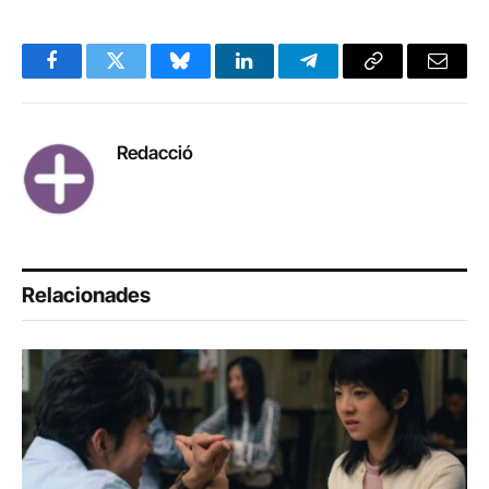
Facebook
Twitter
Bluesky
LinkedIn
Telegram
Copy
Email
Link
Redacció
Relacionades