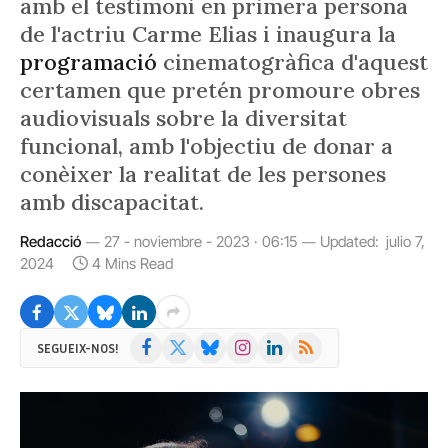
amb el testimoni en primera persona
de l'actriu Carme Elias i inaugura la
programació
cinematogràfica d'aquest
certamen que pretén promoure obres
audiovisuals sobre la diversitat
funcional, amb l'objectiu de donar a
conèixer la realitat de les persones
amb discapacitat.
Redacció
27 - noviembre - 2023 · 06:15
Updated:
julio 7,
2024
4 Mins Read
Facebook
X
Bluesky
Instagram
LinkedIn
RSS
SEGUEIX-NOS!
(Twitter)