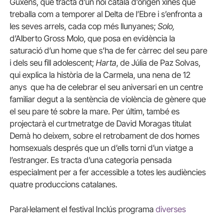
Guxens, que tracta d’un noi català d’orígen xinès que
treballa com a temporer al Delta de l’Ebre i s’enfronta a
les seves arrels, cada cop més llunyanes;
Solo,
d’Alberto Gross Molo, que posa en evidència la
saturació d’un home que s’ha de fer càrrec del seu pare
i dels seu fill adolescent;
Harta
, de Júlia de Paz Solvas,
qui explica la història de la Carmela, una nena de 12
anys que ha de celebrar el seu aniversari en un centre
familiar degut a la sentència de violència de gènere que
el seu pare té sobre la mare. Per últim, també es
projectarà el curtmetratge de David Moragas titulat
Demà ho deixem, sobre el retrobament de dos homes
homsexuals després que un d’ells torni d’un viatge a
l’estranger. Es tracta d’una categoria pensada
especialment per a fer accessible a totes les audiències
quatre produccions catalanes.
Paral·lelament el festival Inclús programa
diverses