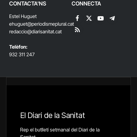
CONTACTA'NS
CONNECTA
Estel Huguet
Facebook
X
YouTube
Telegram
ehuguet
@periodismeplural.cat
(Twitter)
redaccio@diarisanitat.cat
RSS
Telèfon:
932 311 247